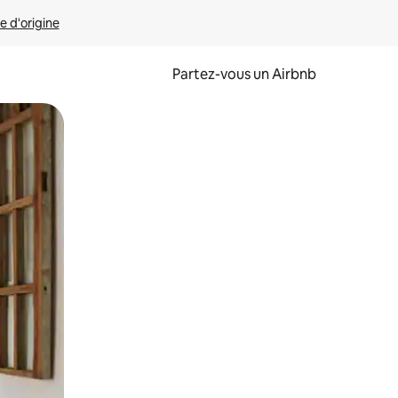
e d'origine
Partez-vous un Airbnb
et en les faisant glisser.