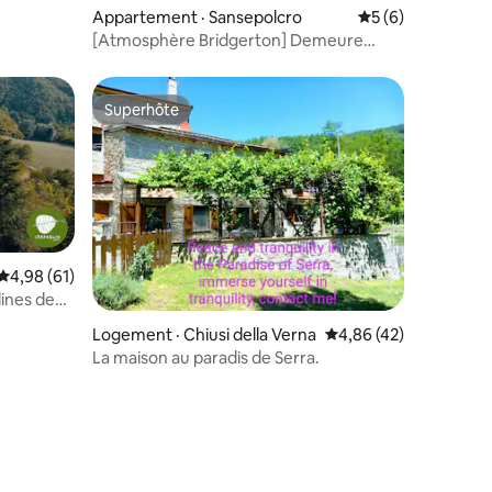
Appartement · Sansepolcro
Note moyenne de 
5 (6)
[Atmosphère Bridgerton] Demeure
historique dans le village
Superhôte
les plus aimés
Superhôte
Note moyenne de 4,98 sur 5, 61 commentaires
4,98 (61)
llines de
res
Logement · Chiusi della Verna
Note moyenne de 4,86
4,86 (42)
La maison au paradis de Serra.