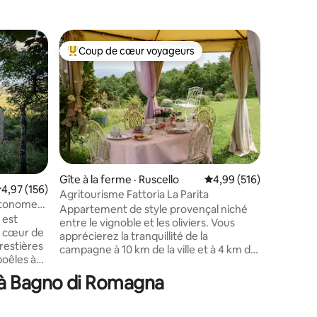
Cottage 
Coup de cœur voyageurs
Coup
Coup de cœur voyageurs parmi les plus aimés
Coup de
Villa di 
VEUILLE
CAMPAGN
EN COMM
MEILLEU
VOTRE SÉ
MAGNIFI
UNE VOITURE. La Villa 
XVIIIe si
Gîte à la ferme · Ruscello
Note moyenne de 4,99 
4,99 (516)
de jardi
ote moyenne de 4,97 sur 5, 156 commentaires
4,97 (156)
Agritourisme Fattoria La Parita
res
est situé
autonome
Appartement de style provençal niché
de Sienne
 est
entre le vignoble et les oliviers. Vous
d'Italie q
u cœur de
apprécierez la tranquillité de la
idyllique
restières
campagne à 10 km de la ville et à 4 km de
vacances. Notre maison d'hôtes
l’autoroute. Le chant des geais et des
située da
bsence de
coucous sera la bande sonore du salon
la villa.
 à Bagno di Romagna
xpérience
tandis que les cerfs paissent parmi les
ivilège
oliviers. Un petit-déjeuner italien de base
de faire
(café, thé, lait, biscuits, etc.) est inclus,