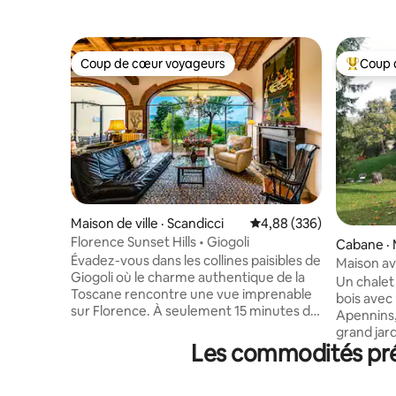
Coup de cœur voyageurs
Coup 
Coup de cœur voyageurs
Coup de 
Maison de ville · Scandicci
Note moyenne de 4,88 
4,88 (336)
Florence Sunset Hills • Giogoli
Cabane ·
Évadez-vous dans les collines paisibles de
Maison av
Giogoli où le charme authentique de la
Un chalet
Toscane rencontre une vue imprenable
bois avec
sur Florence. À seulement 15 minutes du
Apennins,
centre-ville et de la campagne du
grand jar
Chianti, cette élégante demeure est le
Les commodités pré
détendre 
point de départ idéal pour explorer la
soleil sp
Toscane tout en profitant de matins
un plaisir
tranquilles, de couchers de soleil