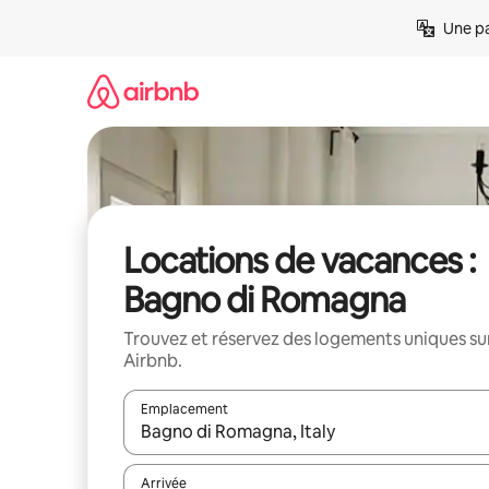
Aller
Une pa
directement
au
contenu
Locations de vacances :
Bagno di Romagna
Trouvez et réservez des logements uniques su
Airbnb.
Emplacement
Quand les résultats sont affichés, parcourez-les en 
Arrivée