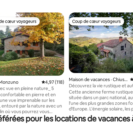
de cœur voyageurs
Coup de cœur voyageurs
cœur voyageurs parmi les plus aimés
Coup de cœur voyageurs
sur 5, 336 commentaires
Maison de vacances · Chiusi
N
 Monzuno
Note moyenne de 4,97 sur 5, 118 commentai
4,97 (118)
della Verna
Découvrez la vie rustique et 
ec vue en pleine nature_ 5
dans la nature
Cette ancienne ferme rustique
 confortable en pierre et en
située dans un parc national, a
 une vue imprenable sur les
l'une des plus grandes zones fo
 entouré par la nature avec un
d'Europe. L'énergie solaire, les poêles à
din où vous pourrez vous
bois, la route cahoteuse et l'a
férées pour les locations de vacances
et profiter des couchers de
réseau cellulaire offrent une e
ectaculaires. Nous nous ferons
authentique hors réseau. Un pr
 de vous accueillir au rez-de-
rare de partir dans la nature et 