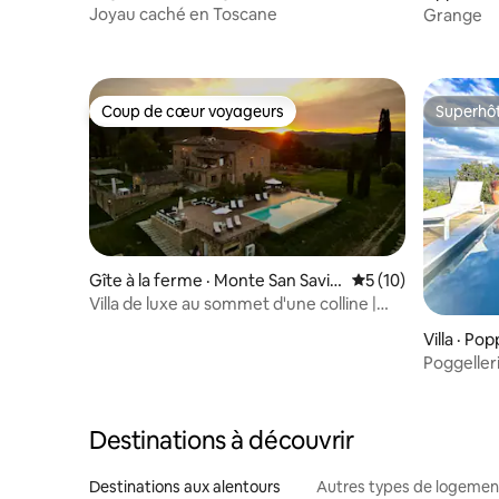
Joyau caché en Toscane
Grange
Coup de cœur voyageurs
Superhô
Coup de cœur voyageurs
Superhô
Gîte à la ferme · Monte San Savin
Note moyenne de 5
5 (10)
o
Villa de luxe au sommet d'une colline |
Piscine à débordement, sauna, vue
Villa · Pop
Poggelleri
collines 
Destinations à découvrir
Destinations aux alentours
Autres types de logemen