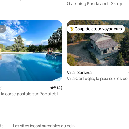
Glamping Pandaland - Sisley
te
Coup de cœur voyageurs
te
Coup de cœur voyageurs parmi 
 sur 5, 10 commentaires
Villa · Sarsina
Villa Cerfoglio, la paix sur les co
Romagne
pi
Note moyenne de 5 sur 5, 4 commentai
5 (4)
 la carte postale sur Poppi et les
toscanes
ts
Les sites incontournables du coin