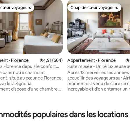
 cœur voyageurs
Coup de cœur voyageurs
 cœur voyageurs
Coup de cœur voyageurs
ent · Florence
Note moyenne de 4,91 sur 5, 504 commentai
4,91 (504)
Appartement · Florence
N
 Florence depuis le confort
Suite musée - Unité luxueuse 
ment central
sur la rivière -
e dans notre charmant
Après 13 merveilleuses années 
nt, situé au cœur de Florence,
accueillir des voyageurs sur Air
sur 5, 176 commentaires
zza della Signoria.
moment est venu de clore ce c
ement dispose d'une chambre
incroyable et d'en entamer un
 avec une salle de bains
Les 7 prochains mois seront la 
 une belle kitchenette et un
saison de MuseumSuite. En janv
n. L'espace de vie est
la propriété sera vendue et tr
le et lumineux, avec accès à un
en résidence familiale privée. Ce fut un
mmodités populaires dans les locations
con offrant une vue imprenable
immense honneur et un privilè
ace. L'appartement comprend
d'accueillir des voyageurs de t
 une deuxième salle de bains
horizons. Chacun d'entre vous 