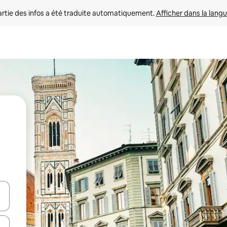
rtie des infos a été traduite automatiquement. 
Afficher dans la langu
utilisant les flèches vers le haut et vers le bas, ou en appuyant dessus 