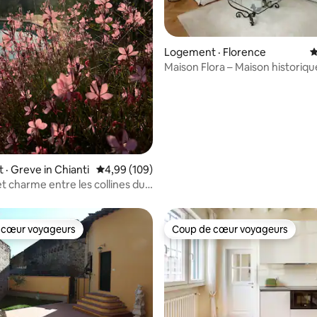
sur 5, 184 commentaires
Logement · Florence
N
Maison Flora – Maison historiqu
quartier de l'Oltrarno
· Greve in Chianti
Note moyenne de 4,99 sur 5, 109 commentai
4,99 (109)
t charme entre les collines du
 cœur voyageurs
Coup de cœur voyageurs
 cœur voyageurs
Coup de cœur voyageurs