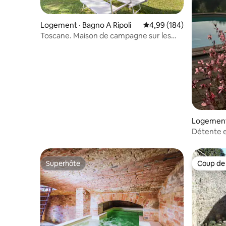
Logement · Bagno A Ripoli
Note moyenne de 4,99 
4,99 (184)
Toscane. Maison de campagne sur les
collines de Florence
Logement 
Détente e
Chianti
Superhôte
Coup de
Superhôte
Coup de