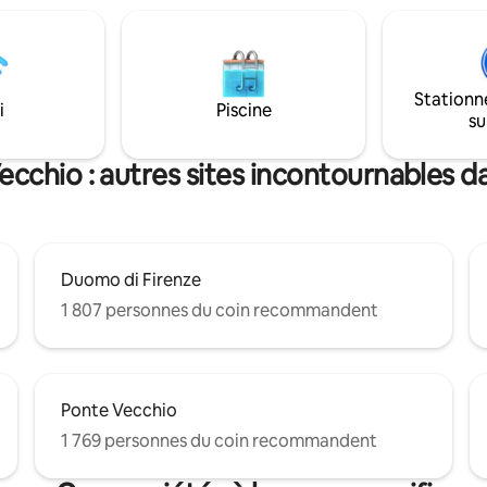
l'ascenseur,
profondément enrichi mon par
monter 20 marches. Il peut y
j'espère que MuseumSuite a é
ruit causé par les touristes, ce
laissé une belle impression dur
prévisible.
votre vie.
Stationn
i
Piscine
su
ecchio : autres sites incontournables da
Duomo di Firenze
1 807 personnes du coin recommandent
Ponte Vecchio
1 769 personnes du coin recommandent