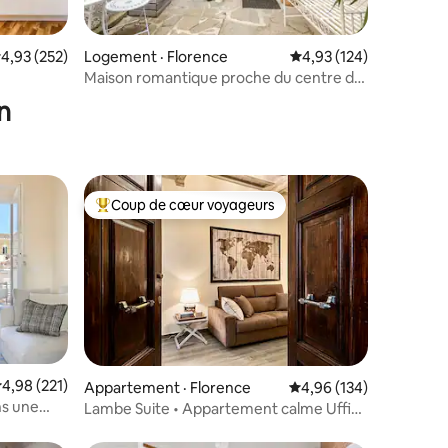
res
ote moyenne de 4,93 sur 5, 252 commentaires
4,93 (252)
Logement · Florence
Note moyenne de 4,93 
4,93 (124)
Maison romantique proche du centre de
Florence
n
Coup de cœur voyageurs
les plus aimés
Coup de cœur voyageurs parmi les plus aimés
res
ote moyenne de 4,98 sur 5, 221 commentaires
4,98 (221)
Appartement · Florence
Note moyenne de 4,96 
4,96 (134)
ns une
Lambe Suite • Appartement calme Uffizi
Charme