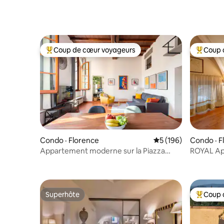
Coup de cœur voyageurs
Coup 
Coup de cœur voyageurs parmi les plus aimés
Coup de 
Condo · Florence
Note moyenne de 5 
5 (196)
Condo · F
Appartement moderne sur la Piazza
ROYAL Apartmen
della Signoria
+Garage
Superhôte
Coup 
Superhôte
Coup de 