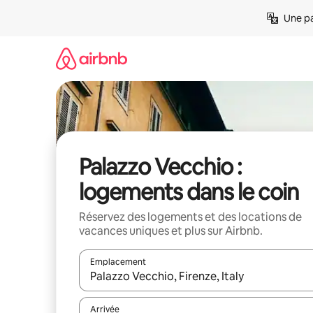
Aller
Une pa
directement
au
contenu
Palazzo Vecchio :
logements dans le coin
Réservez des logements et des locations de
vacances uniques et plus sur Airbnb.
Emplacement
Quand les résultats sont affichés, parcourez-les en 
Arrivée