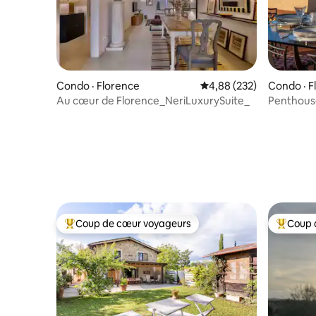
Condo · Florence
Note moyenne de 4,88 
4,88 (232)
Condo · F
Au cœur de Florence_NeriLuxurySuite_
Penthouse
panorami
Coup de cœur voyageurs
Coup 
Coup de cœur voyageurs parmi les plus aimés
Coup de 