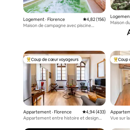
Logement
Logement · Florence
Note moyenne de 4,82 
4,82 (156)
Maison du
Maison de campagne avec piscine
et Villa Ba
chauffée près du centre-ville
Coup de cœur voyageurs
Coup 
Coup de cœur voyageurs parmi les plus aimés
Coup de 
Appartement · Florence
Note moyenne de 4,94 
4,94 (433)
Appartem
Appartement entre histoire et design
Vue sur la
près du Duomo