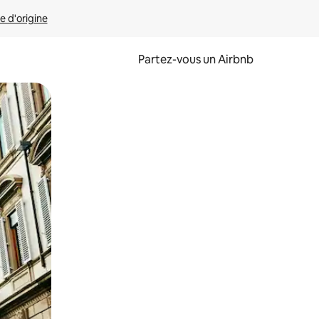
e d'origine
Partez-vous un Airbnb
et en les faisant glisser.