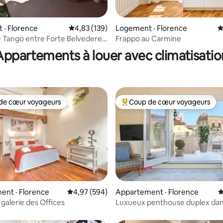
 · Florence
Note moyenne de 4,83 sur 5, 139 commentai
4,83 (139)
Logement · Florence
N
sur 5, 156 commentaires
 Tango entre Forte Belvedere
Frappo au Carmine
rdini
Appartements à louer avec climatisatio
de cœur voyageurs
Coup de cœur voyageurs
cœur voyageurs parmi les plus aimés
Coup de cœur voyageurs parmi 
sur 5, 433 commentaires
ent · Florence
Note moyenne de 4,97 sur 5, 594 commentai
4,97 (594)
Appartement · Florence
N
 galerie des Offices
Luxueux penthouse duplex da
tour médiévale