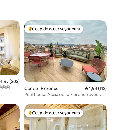
Coup de cœur voyageurs
les plus aimés
Coup de cœur voyageurs parmi les plus aimés
res
ote moyenne de 4,97 sur 5, 303 commentaires
4,97 (303)
🏵🏵
Condo · Florence
Note moyenne de 4,99
4,99 (112)
Penthouse Acciaiuoli à Florence avec vue
sur la terrasse
Coup de cœur voyageurs
les plus aimés
Coup de cœur voyageurs parmi les plus aimés