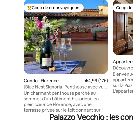
Coup de cœur voyageurs
Coup de
Coup de cœur voyageurs parmi les plus aimés
Coup de
Appartem
Découvrez
d'un loge
Bienvenu
apparteme
Condo · Florence
Note moyenne de 4,99 
4,99 (176)
sur la Pia
[Blue Nest Signoria] Penthouse avec vue
L'appart
sur le Duomo et les Uffizi
Un charmant penthouse perché au
spacieuse
sommet d'un bâtiment historique en
privative,
plein cœur de Florence, avec une
grand salo
terrasse privée sur le toit donnant sur le
confortab
Palazzo Vecchio : les co
Duomo, le Palazzo Vecchio et la Piazza
petit bal
della Signoria. À l'intérieur, vous
sur la pl
trouverez une chambre élégante, un
également
salon spacieux, une cuisine compacte et