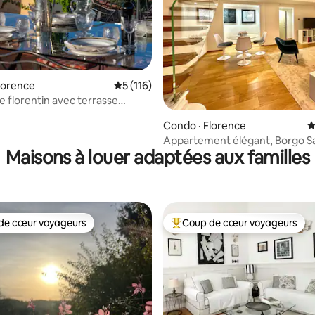
sur 5, 232 commentaires
lorence
Note moyenne de 5 sur 5, 116 commentai
5 (116)
 florentin avec terrasse
que
Condo · Florence
N
Appartement élégant, Borgo S
Maisons à louer adaptées aux familles
de cœur voyageurs
Coup de cœur voyageurs
cœur voyageurs parmi les plus aimés
Coup de cœur voyageurs parmi 