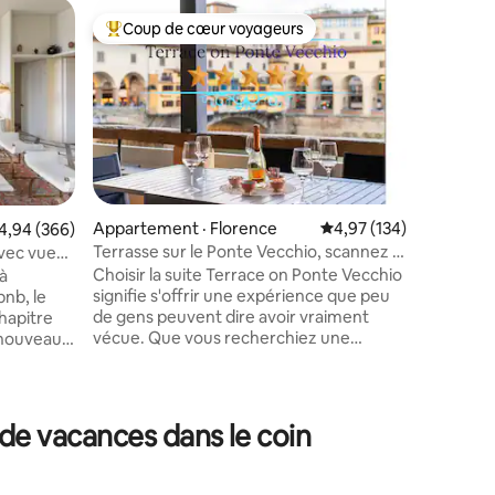
Condo · 
Coup de cœur voyageurs
Coup
Coup de cœur voyageurs parmi les plus aimés
Coup de
Magnifiq
Vecchio
Ce splend
au derni
au Ponte
est juste
vous sort
vous tro
splendide
cathédra
Appartement · Florence
Note moyenne de 4,97 
4,97 (134)
res
ote moyenne de 4,94 sur 5, 366 commentaires
4,94 (366)
minutes à
Terrasse sur le Ponte Vecchio, scannez le
avec vue
Santa Mar
code QR dans la chambre noire photo
Choisir la suite Terrace on Ponte Vecchio
à
terrasse 
signifie s'offrir une expérience que peu
bnb, le
vous aur
de gens peuvent dire avoir vraiment
hapitre
sur les me
vécue. Que vous recherchiez une
 nouveau.
escapade romantique, un voyage au
dernière
cœur de l'art ou simplement le meilleur
ier 2027,
que Florence puisse offrir, cet
ansformée
appartement est le choix idéal, offrez-
 de vacances dans le coin
vous une expérience de valeur unique.
ge
Vous serez entouré par la beauté de la
ous
ville, dans un environnement élégant et
a