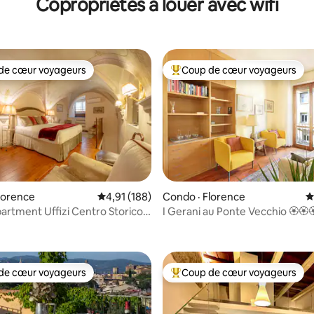
Copropriétés à louer avec wifi
de cœur voyageurs
Coup de cœur voyageurs
cœur voyageurs parmi les plus aimés
Coup de cœur voyageurs parmi 
sur 5, 196 commentaires
lorence
Note moyenne de 4,91 sur 5, 188 commentai
4,91 (188)
Condo · Florence
N
t Uffizi Centro Storico
I Gerani au Ponte Vecchio 🏵🏵
de cœur voyageurs
Coup de cœur voyageurs
cœur voyageurs parmi les plus aimés
Coup de cœur voyageurs parmi 