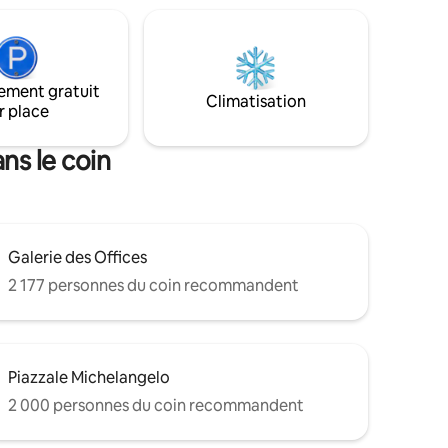
parfaitement entretenu. Scannez
cours, et
maintenant le code QR dans la section
galement
photo et vivez une émotion unique à SJ
able dans
ement gratuit
Climatisation
r place
ns le coin
Galerie des Offices
2 177 personnes du coin recommandent
Piazzale Michelangelo
2 000 personnes du coin recommandent