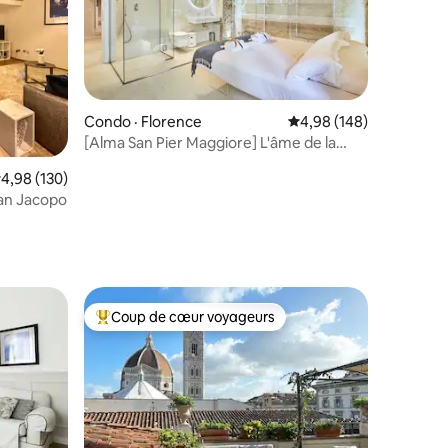
res
Condo · Florence
Note moyenne de 4,98 
4,98 (148)
[Alma San Pier Maggiore] L'âme de la
Renaissance 5*
ote moyenne de 4,98 sur 5, 130 commentaires
4,98 (130)
an Jacopo
Coup de cœur voyageurs
les plus aimés
Coup de cœur voyageurs parmi les plus aimés