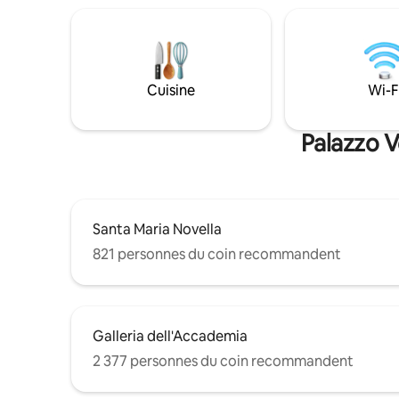
avec douche. Pour accéder à 
entièrement équipée, une salle de bain
vous devez 
moderne et un espace de travail dédié. À
avoir du b
quelques pas des Offices et des
n'est pas 
principaux sites touristiques de la ville,
tous facilement accessibles à pied. Le
Cuisine
Wi-F
refuge idéal pour découvrir la vie urbaine
authentique avec un confort moderne.
Palazzo V
Santa Maria Novella
821 personnes du coin recommandent
Galleria dell'Accademia
2 377 personnes du coin recommandent