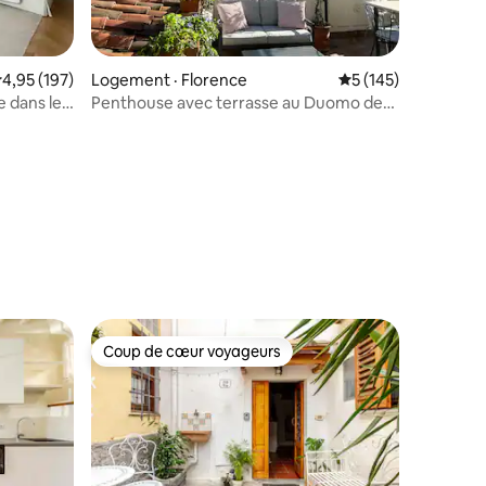
ote moyenne de 4,95 sur 5, 197 commentaires
4,95 (197)
Logement · Florence
Note moyenne de 5 
5 (145)
e dans le
Penthouse avec terrasse au Duomo de
Florence
res
Coup de cœur voyageurs
Coup de cœur voyageurs