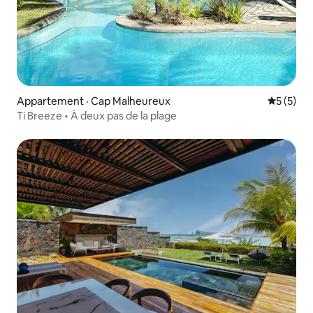
Appartement · Cap Malheureux
Note moy
5 (5)
Ti Breeze • À deux pas de la plage