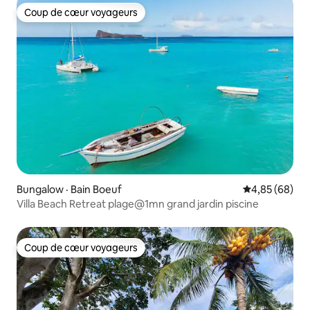
Coup de cœur voyageurs
Coup de cœur voyageurs
Bungalow · Bain Boeuf
Note moyenne
4,85 (68)
Villa Beach Retreat plage@1mn grand jardin piscine
Coup de cœur voyageurs
Coup de cœur voyageurs