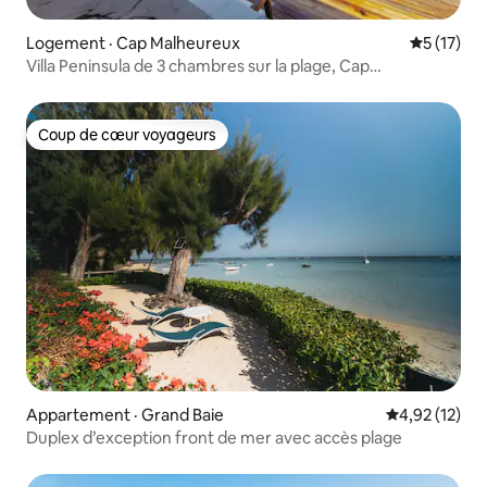
Logement · Cap Malheureux
Note moye
5 (17)
Villa Peninsula de 3 chambres sur la plage, Cap
Malheureux
Coup de cœur voyageurs
Coup de cœur voyageurs
Appartement · Grand Baie
Note moyenne
4,92 (12)
Duplex d’exception front de mer avec accès plage