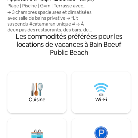
chambres, 2 salles 
Plage | Piscine | Gym | Terrasse avec
un salon-salle à 
barbecue
→ 3 chambres spacieuses et climatisées
stationnement pri
avec salle de bains privative → *Lit
seront à proximité
suspendu #catamaran unique # → À
petites boutiques
deux pas des restaurants, des bars, du
d'autres belles pla
Les commodités préférées pour les
supermarché → Cuisine entièrement
équipée Accès → à la plage → Grande
locations de vacances à Bain Boeuf
terrasse avec piscine privée → Grande
Public Beach
piscine et salle de sport communes Salle
à manger → extérieure et barbecue →
WIFI et poste de travail haute vitesse →
Salon ouvert, canapé confortable et
télévision connectée 50 pouces Sécurité
→ 24h/24 et 7j/7 et parking privé +
parking → À proximité des attractions,
des centres de plongée, des sports →
Cuisine
Wi-Fi
Idéal pour la famille, les couples et les
amis