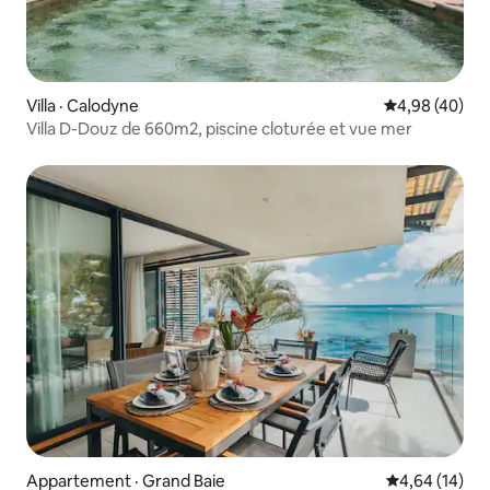
Villa · Calodyne
Note moyenne
4,98 (40)
Villa D-Douz de 660m2, piscine cloturée et vue mer
Appartement · Grand Baie
Note moyenne
4,64 (14)