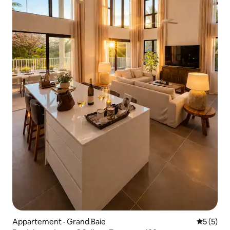
Appartement · Grand Baie
Note moy
5 (5)