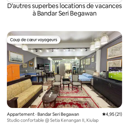
D'autres superbes locations de vacances
à Bandar Seri Begawan
Coup de cœur voyageurs
Coup de cœur voyageurs
Appartement · Bandar Seri Begawan
Note moyenne
4,95 (21)
Studio confortable @ Setia Kenangan II, Kiulap