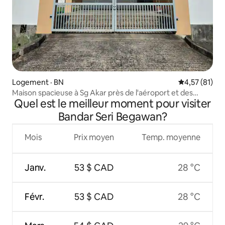
Logement · BN
Note moyenne
4,57 (81)
Maison spacieuse à Sg Akar près de l'aéroport et des
Quel est le meilleur moment pour visiter
centres commerciaux
Bandar Seri Begawan?
Mois
Prix moyen
Temp. moyenne
Janv.
53 $ CAD
28 °C
Févr.
53 $ CAD
28 °C