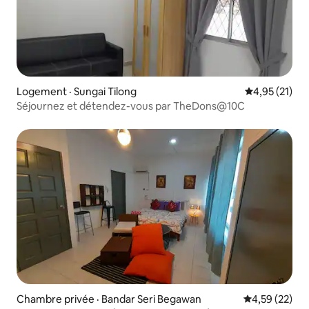
Logement · Sungai Tilong
Note moyenne
4,95 (21)
Séjournez et détendez-vous par TheDons@10C
Chambre privée · Bandar Seri Begawan
Note moyenne
4,59 (22)