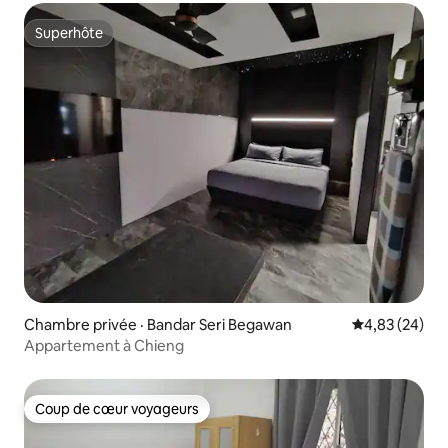
Superhôte
Superhôte
Chambre privée · Bandar Seri Begawan
Note moyenne
4,83 (24)
Appartement à Chieng
Coup de cœur voyageurs
Coup de cœur voyageurs