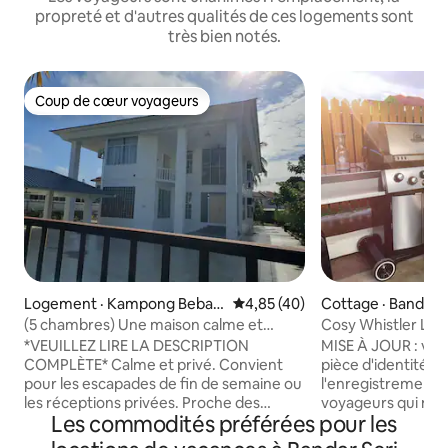
propreté et d'autres qualités de ces logements sont
très bien notés.
Coup de cœur voyageurs
Coup de cœur voyageurs
Logement · Kampong Bebati
Note moyenne de 4,85 sur 5, 
4,85 (40)
Cottage · Bandar 
k
wan
(5 chambres) Une maison calme et
Cosy Whistler Lod
privée
*VEUILLEZ LIRE LA DESCRIPTION
MISE À JOUR : veu
COMPLÈTE* Calme et privé. Convient
pièce d'identité a
pour les escapades de fin de semaine ou
l'enregistrement, 
les réceptions privées. Proche des
voyageurs qui ne séj
Les commodités préférées pour les
commodités. Prise en charge et retour à
lodge est un conc
l'aéroport disponibles. Veuillez indiquer
industriel équipé d