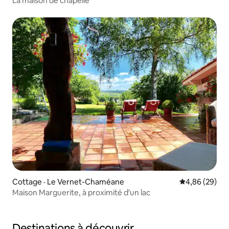
La maison de chapelle
Cottage · Le Vernet-Chaméane
Note moyenne
4,86 (29)
Maison Marguerite, à proximité d'un lac
Destinations à découvrir