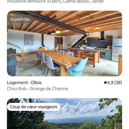
Ancienne demeure 10 pers, Calme absolu, Jardin
Superhôte
Superhôte
Logement · Olloix
Note moyenn
4,9 (39)
Chez Bob - Grange de Charme
Coup de cœur voyageurs
Coup de cœur voyageurs