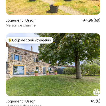
Logement · Usson
Note moyenne
4,96 (69)
Maison de charme
Coup de cœur voyageurs
Coup de cœur voyageurs parmi les plus aimés
Logement · Usson
Note moy
5 (6)