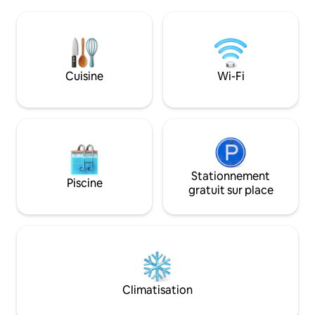
Fléchettes,Jeux société,Boules
encore plus de vo
pétanque
proposons des ex
10kmA75,Commerces,Restaurants,Piscine,Bowling,Cinéma
tardif , champagne
Volcans•Lac•Riviere•Ski•Château•Musée•Zoo•FermePédagog
surprises..
Attraction•Thermalisme
Cuisine
Wi-Fi
Stationnement
Piscine
gratuit sur place
Climatisation