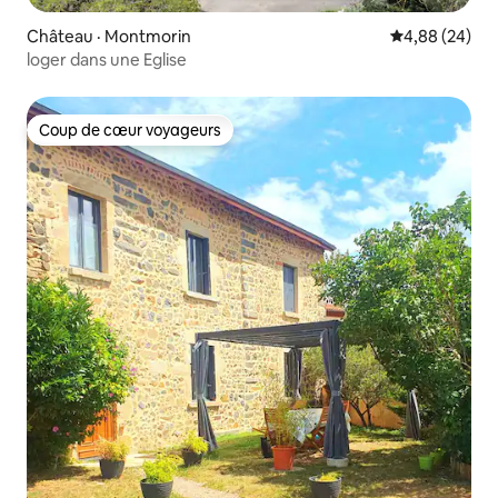
Château · Montmorin
Note moyenne
4,88 (24)
loger dans une Eglise
Coup de cœur voyageurs
Coup de cœur voyageurs