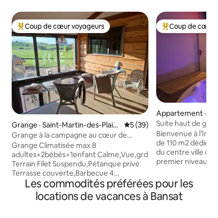
Coup de cœur voyageurs
Coup de cœur 
Coup de cœur voyageurs parmi les plus aimés
Coup de cœur voy
Appartement · Cl
errand
Suite haut de ga
Grange · Saint-Martin-des-Plain
Note moyenne de 5 sur 5, 
5 (39)
Bienvenue à l’Inst
s
Grange à la campagne au cœur de
de 110 m2 dédiée 
l'Auvergne
Grange Climatisée max 8
du centre ville de
adultes+2bébés+1enfant Calme,Vue,grd
premier niveau, l
Terrain Filet Suspendu,Pétanque privé
espace détente ave
Terrasse couverte,Barbecue 4
volcan, une scène,
Les commodités préférées pour les
chambres à l'étage (4 lits double+2
équipée et un esp
litsbb+1matelas enfant) Draps-
locations de vacances à Bansat
de pluie. Un seco
Serviettes fournis Chauffage sol+Poêle
plaisirs avec balan
bois Pas de WIFI.4G tt opé Pas de Fête
André, canapé tant