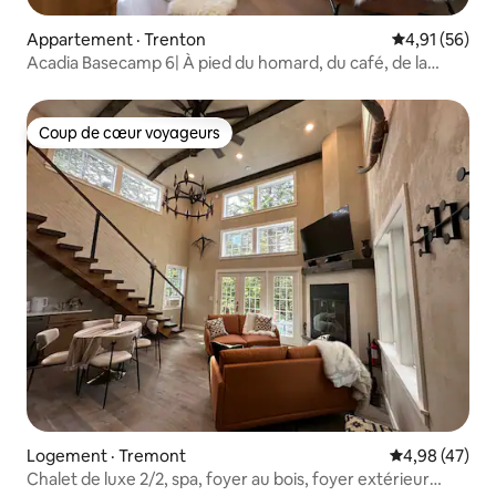
Appartement · Trenton
Note moyenne
4,91 (56)
Acadia Basecamp 6| À pied du homard, du café, de la
boulangerie
Coup de cœur voyageurs
Coup de cœur voyageurs
Logement · Tremont
Note moyenne
4,98 (47)
Chalet de luxe 2/2, spa, foyer au bois, foyer extérieur