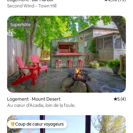
Second Wind – Town Hill
Superhôte
Superhôte
Logement · Mount Desert
Note moy
5 (4)
Au cœur d'Acadia, loin de la foule.
Coup de cœur voyageurs
Coup de cœur voyageurs parmi les plus aimés