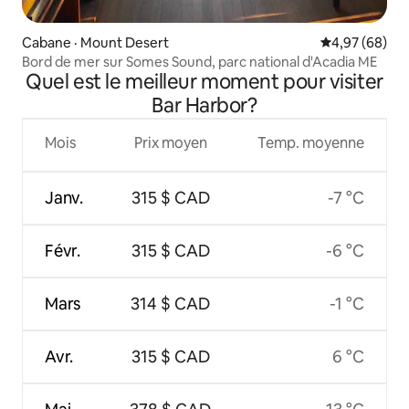
Cabane · Mount Desert
Note moyenne
4,97 (68)
Bord de mer sur Somes Sound, parc national d'Acadia ME
Quel est le meilleur moment pour visiter
Bar Harbor?
Mois
Prix moyen
Temp. moyenne
Janv.
315 $ CAD
-7 °C
Févr.
315 $ CAD
-6 °C
Mars
314 $ CAD
-1 °C
Avr.
315 $ CAD
6 °C