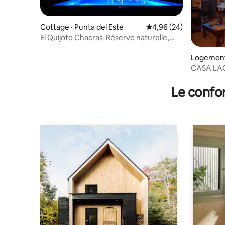
Cottage · Punta del Este
Note moyenne de 4,96
4,96 (24)
El Quijote Chacras-Réserve naturelle,
Punta de Este
Logement
CASA LAG
Le confor