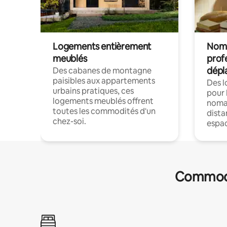
Logements entièrement
Noma
meublés
prof
dépl
Des cabanes de montagne
paisibles aux appartements
Des 
urbains pratiques, ces
pour 
logements meublés offrent
nomad
toutes les commodités d'un
dista
chez-soi.
espac
Commodit