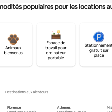
dités populaires pour les locations a
Espace de
Stationnemen
Animaux
travail pour
gratuit sur
bienvenus
ordinateur
place
portable
Destinations aux alentours
Florence
Athènes
Mi
Locations au mois
Locations au mois
Loc