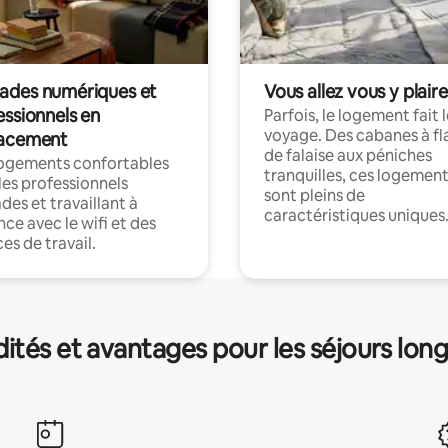
des numériques et
Vous allez vous y plaire
essionnels en
Parfois, le logement fait 
voyage. Des cabanes à fl
acement
de falaise aux péniches
logements confortables
tranquilles, ces logemen
les professionnels
sont pleins de
es et travaillant à
caractéristiques uniques
nce avec le wifi et des
es de travail.
és et avantages pour les séjours lon