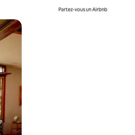
Partez-vous un Airbnb
et en les faisant glisser.