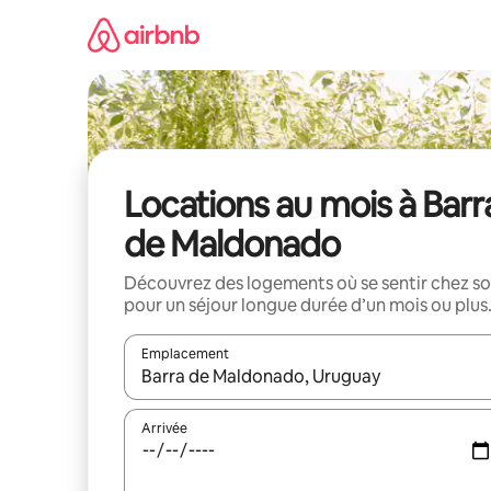
Aller
directement
au
contenu
Locations au mois à Barr
de Maldonado
Découvrez des logements où se sentir chez so
pour un séjour longue durée d’un mois ou plus
Emplacement
Quand les résultats sont affichés, parcourez-les en 
Arrivée