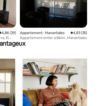
res
Note moyenne de 4,86 sur 5, 29 commentaires
4,86 (29)
Appartement · Manantiales
Note moyenne de 4,83
4,83 (35)
ra, El
Appartement entier à Bikini , Manantiales
avantageux