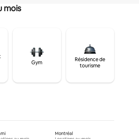
u mois
t
Résidence de
Gym
tourisme
ami
Montréal
ations au mois
Locations au mois