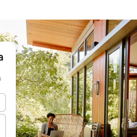
a
i
.
utilisant les flèches vers le haut et vers le bas, ou en appuyant dessus 