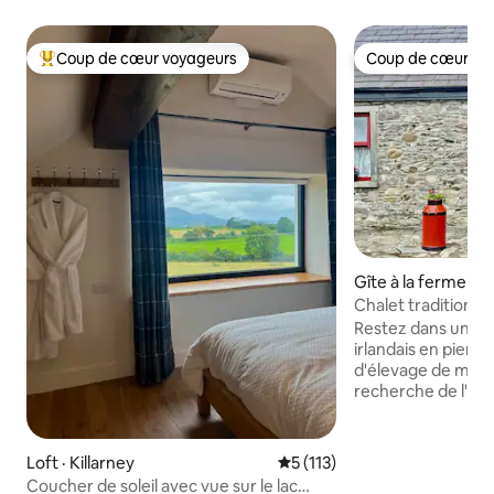
Coup de cœur voyageurs
Coup de cœur vo
Coup de cœur voyageurs parmi les plus aimés
Coup de cœur vo
Gîte à la ferme · Ki
Chalet traditionnel
Restez dans un au
irlandais en pierr
d'élevage de mouto
recherche de l'esc
parfaite? Ce chal
campagne vous pl
l'emblématique Rin
Loft · Killarney
Note moyenne de 5 sur 5, 1
5 (113)
proximité de Killa
Coucher de soleil avec vue sur le lac