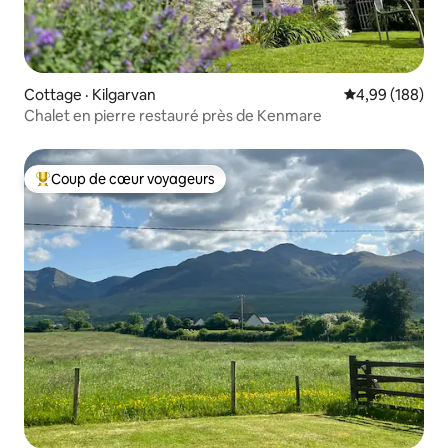
Cottage · Kilgarvan
Note moyenne 
4,99 (188)
Chalet en pierre restauré près de Kenmare
Coup de cœur voyageurs
Coup de cœur voyageurs parmi les plus aimés