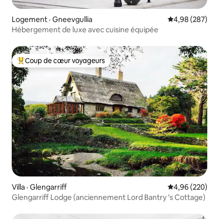
Logement · Gneevgullia
Note moyenne 
4,98 (287)
Hébergement de luxe avec cuisine équipée
Coup de cœur voyageurs
Coup de cœur voyageurs parmi les plus aimés
Villa · Glengarriff
Note moyenne 
4,96 (220)
Glengarriff Lodge (anciennement Lord Bantry 's Cottage)