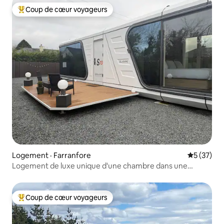
Coup de cœur voyageurs
Coup de cœur voyageurs parmi les plus aimés
Logement · Farranfore
Note moye
5 (37)
Logement de luxe unique d'une chambre dans une
capsule spatiale
Coup de cœur voyageurs
Coup de cœur voyageurs parmi les plus aimés