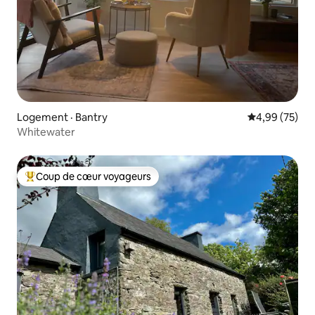
Logement · Bantry
Note moyenne
4,99 (75)
Whitewater
Coup de cœur voyageurs
Coup de cœur voyageurs parmi les plus aimés