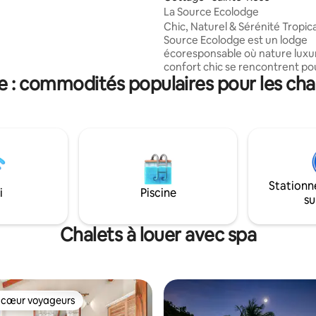
 restauration locale et
La Source Ecolodge
locaux. Venez découvrir la Basse
Chic, Naturel & Sérénité Tropica
Source Ecolodge est un lodge
écoresponsable où nature luxur
confort chic se rencontrent po
e : commodités populaires pour les chal
expérience unique. Profitez d’un espace
élégant d’environ 100 m² avec c
bar, chambre double, douche e
et vue mer, ainsi qu’un bac à p
(bassin d’eau de rivière, tempé
ambiante) sur la terrasse côté mer.
Starlink très haut débit sur tout
domaine. Guide de bienvenue 
Stationn
la réservation. Frais de ménage 
i
Piscine
su
Chalets à louer avec spa
 cœur voyageurs
 cœur voyageurs