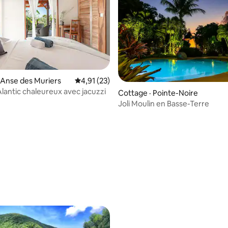
 sur 5, 78 commentaires
 Anse des Muriers
Note moyenne de 4,91 sur 5, 23 commentai
4,91 (23)
lantic chaleureux avec jacuzzi
Cottage · Pointe-Noire
Joli Moulin en Basse-Terre