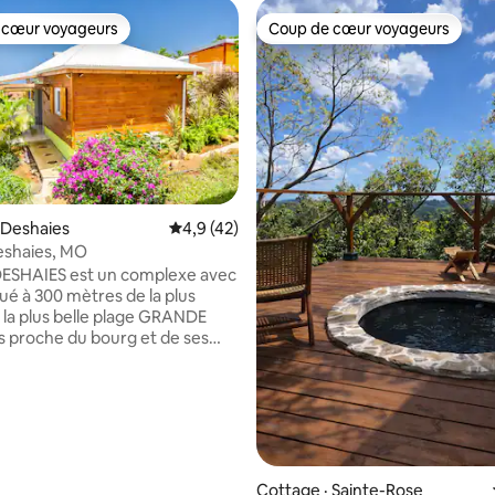
 cœur voyageurs
Coup de cœur voyageurs
 cœur voyageurs
Coup de cœur voyageurs
 Deshaies
Note moyenne de 4,9 sur 5, 42 commentai
4,9 (42)
shaies, MO
 sur 5, 67 commentaires
SHAIES est un complexe avec
 à 300 mètres de la plus
 la plus belle plage GRANDE
s proche du bourg et de ses
s. Un havre de paix entouré
ure un vrai jardin tropical où
es colibris, les petits sucriers se
nt du nectar de nos fleurs.
d'activités à découvrir,
s, plongées, cascades,
ousteau, bains chauds, ballades
Cottage · Sainte-Rose