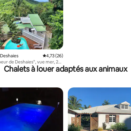
 sur 5, 12 commentaires
 Deshaies
Note moyenne de 4,73 sur 5, 26 commentai
4,73 (26)
Coeur de Deshaies", vue mer, 2
Chalets à louer adaptés aux animaux
.