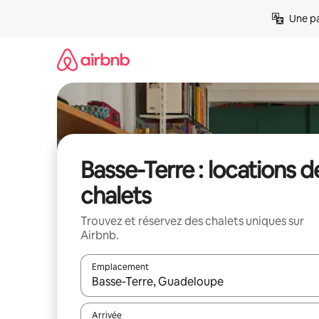
Aller
Une pa
directement
au
contenu
Basse-Terre : locations d
chalets
Trouvez et réservez des chalets uniques sur
Airbnb.
Emplacement
Quand les résultats sont affichés, parcourez-les en 
Arrivée