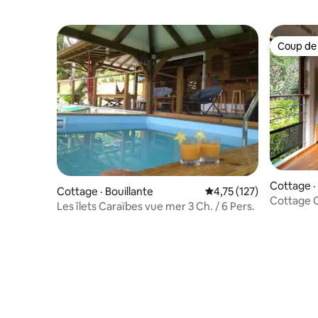
Coup de
Coup de
Cottage ·
Cottage · Bouillante
Note moyenne de 4,75 
4,75 (127)
Cottage O
Les îlets Caraïbes vue mer 3 Ch. / 6 Pers.
Grande A