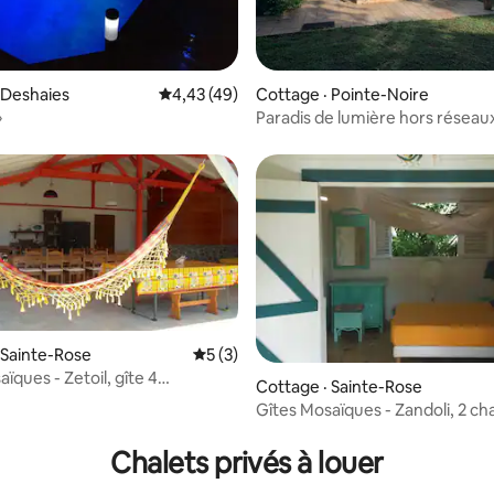
 Deshaies
Note moyenne de 4,43 sur 5, 49 commentai
4,43 (49)
Cottage · Pointe-Noire
»
Paradis de lumière hors réseau
 Sainte-Rose
Note moyenne de 5 sur 5, 3 commentai
5 (3)
ïques - Zetoil, gîte 4
Cottage · Sainte-Rose
, 200 m²
Gîtes Mosaïques - Zandoli, 2 c
 sur 5, 55 commentaires
90 m², PMR
Chalets privés à louer