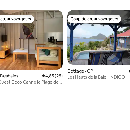
 cœur voyageurs
Coup de cœur voyageurs
 cœur voyageurs
Coup de cœur voyageurs
Cottage · GP
 Deshaies
Note moyenne de 4,85 sur 5, 26 commentai
4,85 (26)
Les Hauts de la Baie | INDIGO
sur 5, 127 commentaires
uest Coco Cannelle Plage de
nse