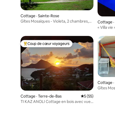
Cottage · Sainte-Rose
Gîtes Mosaïques - Violeta, 2 chambres,
Cottage ·
90 m²
« Villa vie 
Coup de cœur voyageurs
Coup de cœur voyageurs parmi les plus aimés
Cottage ·
Gîtes Mosa
chambres
Cottage · Terre-de-Bas
Note moyenne de 5
5 (55)
TI KAZ ANOLI Cottage en bois avec vue
sur la baie