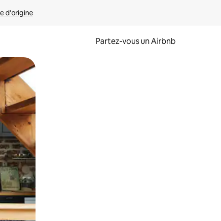
e d'origine
Partez-vous un Airbnb
et en les faisant glisser.