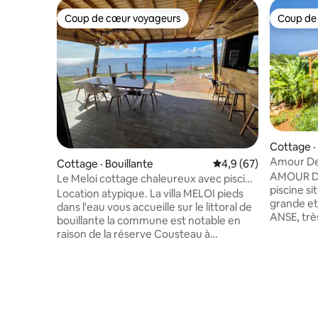
Coup de cœur voyageurs
Coup de
Coup de cœur voyageurs
Coup de
Cottage ·
Amour De
Cottage · Bouillante
Note moyenne de 4,9
4,9 (67)
AMOUR DE
Le Meloi cottage chaleureux avec piscine
piscine situé
et plage
Location atypique. La villa MELOI pieds
grande et
dans l'eau vous accueille sur le littoral de
ANSE, trè
bouillante la commune est notable en
commerce
raison de la réserve Cousteau à
par la nat
Malendure et sa centrale géothermique
viennent l
qui est l'une des deux centrales de
nourrisse
France. Elle se situe dans l'ouest de l'ile
beaucoup 
sur la cote sous le vent les amoureux de
randonnée
la plongées seront servis , de la nature
réserve C
aussi avec ses rivières et chutes non loin