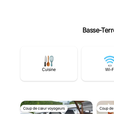
en bateau,
de la villa ( Parc de la source ) Vous allez
produits 
adorer cet espace charmant totalement
Terre
ouvert sur la mer.
Basse-Terr
Cuisine
Wi-F
Coup de cœur voyageurs
Coup de
Coup de cœur voyageurs
Coup de