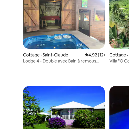
Cottage · Saint-Claude
Note moyenne de 4,92
4,92 (12)
Cottage ·
Lodge 4 - Double avec Bain à remous
Villa "O 
privé
chambres