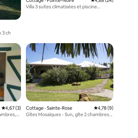
Cottage · Pointe-Noire
Note moyenne de 4,88
4,88 (24)
Villa 3 suites climatisées et piscine
privative
res
x 3 ch
res
Note moyenne de 4,67 sur 5, 3 commentaires
4,67 (3)
Cottage · Sainte-Rose
Note moyenne de 4,7
4,78 (9)
hambres,
Gîtes Mosaïques - Sun, gîte 2 chambres,
90 m²