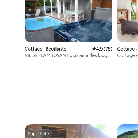
Cottage · Bouillante
Note moyenne de 4,9
4,9 (78)
Cottage ·
VILLA FLAMBOYANT domaine "les lodges
Cottage A
de Malendure"
Superhôte
Superhôte