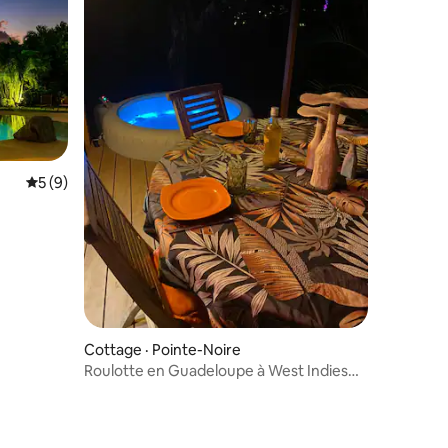
res
Note moyenne de 5 sur 5, 9 commentaires
5 (9)
Cottage · Pointe-Noire
Roulotte en Guadeloupe à West Indies
Cottage