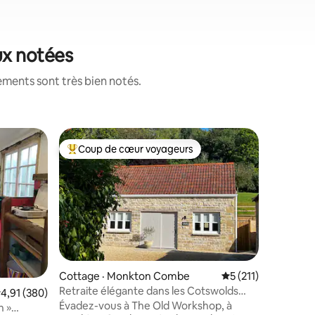
ux notées
ements sont très bien notés.
Suite · B
Coup de cœur voyageurs
Coup
Coup de cœur voyageurs parmi les plus aimés
Coup de
Bath - St
à la ville
Studio at
avec ent
pour une voiture. Lit
salle de 
préparer 
collation
pubs/resta
fréquents
Cottage · Monkton Combe
Note moyenne de 5
5 (211)
Bath (40 
Retraite élégante dans les Cotswolds
ote moyenne de 4,91 sur 5, 380 commentaires
4,91 (380)
ou par la 
res
près de Bath | Stationnement et VE
Évadez-vous à The Old Workshop, à
d'été régulier. Bateaux/c
n »