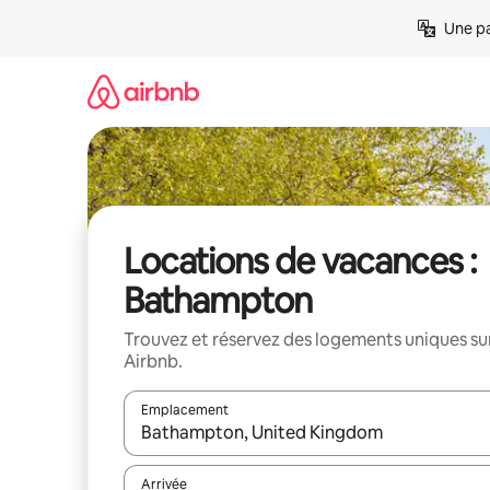
Aller
Une pa
directement
au
contenu
Locations de vacances :
Bathampton
Trouvez et réservez des logements uniques su
Airbnb.
Emplacement
Quand les résultats sont affichés, parcourez-les en 
Arrivée