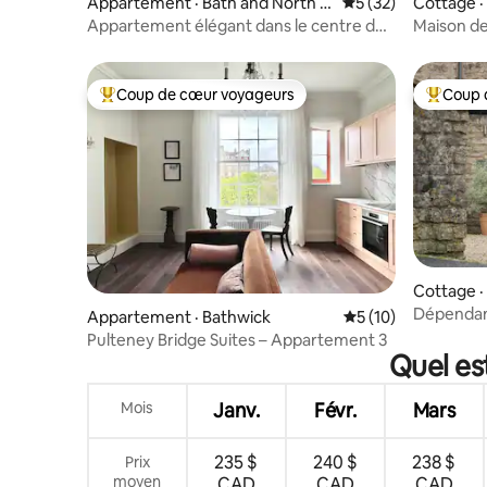
Appartement · Bath and North E
Note moyenne de 5
5 (32)
Cottage ·
ast Somerset
Appartement élégant dans le centre de
Maison de
Bath | Vue sur la ville
Sainte-Ca
Coup de cœur voyageurs
Coup 
Coup de cœur voyageurs parmi les plus aimés
Coup de 
Cottage ·
Dépendan
Appartement · Bathwick
Note moyenne de 5
5 (10)
Pulteney Bridge Suites – Appartement 3
Quel es
Mois
Janv.
Févr.
Mars
235 $
240 $
238 $
Prix
moyen
CAD
CAD
CAD