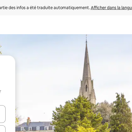
rtie des infos a été traduite automatiquement. 
Afficher dans la langu
r
utilisant les flèches vers le haut et vers le bas, ou en appuyant dessus 