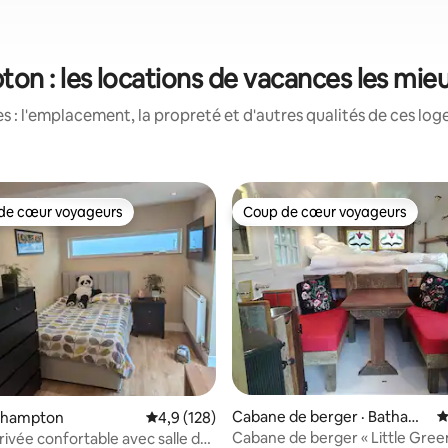
on : les locations de vacances les mie
 : l'emplacement, la propreté et d'autres qualités de ces log
de cœur voyageurs
Coup de cœur voyageurs
cœur voyageurs parmi les plus aimés
Coup de cœur voyageurs
sur 5, 266 commentaires
Cabane de berger · Batham
N
athampton
Note moyenne de 4,9 sur 5, 128 commentai
4,9 (128)
pton
Cabane de berger « Little Gree
ivée confortable avec salle de