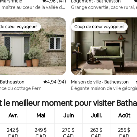
 sur 5, 32 commentaires
 Marshfield
Note moyenne de 4,96 sur 5, 141 commentai
4,96 (141)
Logement · Batheaston
N
 maître au cœur de la vallée de
Grange convertie, cadre rural,
therine
bordure de Bath
de cœur voyageurs
Coup de cœur voyageurs
cœur voyageurs parmi les plus aimés
Coup de cœur voyageurs
 Batheaston
Note moyenne de 4,94 sur 5, 94 commentai
4,94 (94)
Maison de ville · Batheaston
ce du cottage Fern
Élégante maison de ville géorg
 sur 5, 10 commentaires
quelques minutes de Bath
t le meilleur moment pour visiter Bat
Avr.
Mai
Juin
Juill.
Août
242 $
249 $
270 $
263 $
255 $
CAD
CAD
CAD
CAD
CAD