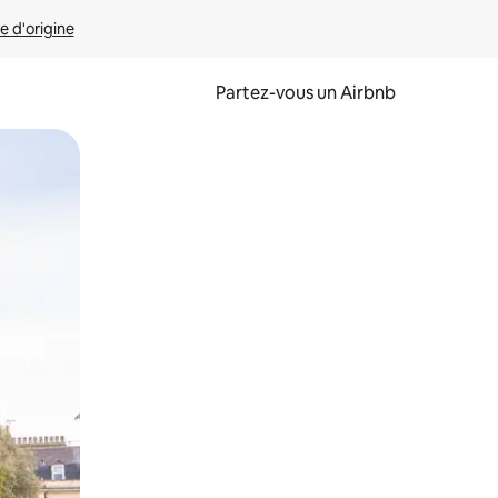
e d'origine
Partez-vous un Airbnb
et en les faisant glisser.