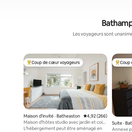
Bathampt
Les voyageurs sont unanimes
Coup de cœur voyageurs
Coup 
Coup de cœur voyageurs parmi les plus aimés
Coup de 
Maison d'invité · Batheaston
Note moyenne de 4,92 
4,92 (266)
Maison d'hôtes studio avec jardin et coin
Suite · B
salon extérieur.
L'hébergement peut être aménagé en
Annexe pr