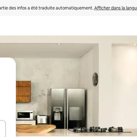
rtie des infos a été traduite automatiquement. 
Afficher dans la langu
utilisant les flèches vers le haut et vers le bas, ou en appuyant dessus 