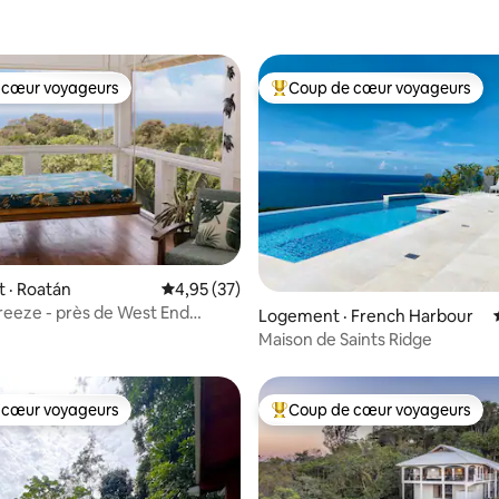
 cœur voyageurs
Coup de cœur voyageurs
 cœur voyageurs
Coup de cœur voyageurs parmi 
 sur 5, 14 commentaires
 · Roatán
Note moyenne de 4,95 sur 5, 37 commentai
4,95 (37)
reeze - près de West End
Logement · French Harbour
Piscine privée
Maison de Saints Ridge
 cœur voyageurs
Coup de cœur voyageurs
 cœur voyageurs
Coup de cœur voyageurs parmi 