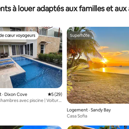
ts à louer adaptés aux familles et aux
de cœur voyageurs
Superhôte
cœur voyageurs parmi les plus aimés
Superhôte
 sur 5, 58 commentaires
 · Dixon Cove
Note moyenne de 5 sur 5, 29 commentai
5 (29)
 chambres avec piscine | Voiture
ment (facultatif)
Logement · Sandy Bay
Casa Sofia