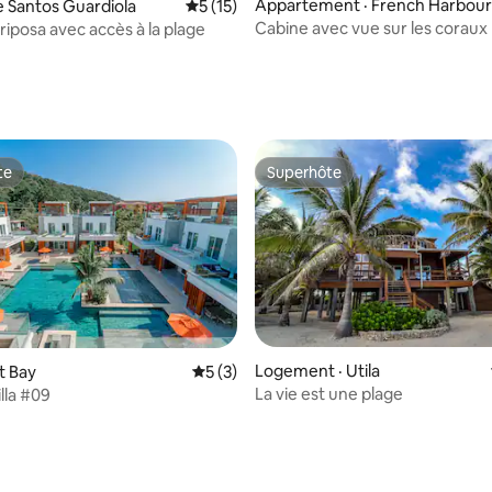
Appartement · French Harbour
se Santos Guardiola
Note moyenne de 5 sur 5, 15 commentai
5 (15)
Cabine avec vue sur les coraux
riposa avec accès à la plage
sur 5, 180 commentaires
te
Superhôte
te
Superhôte
Logement · Utila
st Bay
Note moyenne de 5 sur 5, 3 commentai
5 (3)
La vie est une plage
lla #09
 sur 5, 32 commentaires