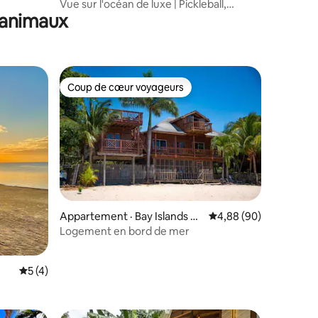
Vue sur l'océan de luxe | Pickleball,
 animaux
piscine et conciergerie
Coup de cœur voyageurs
Coup de cœur voyageurs
Appartement · Bay Islands D
Note moyenne de 4,88
4,88 (90)
epartment
Logement en bord de mer
res
Note moyenne de 5 sur 5, 4 commentaires
5 (4)