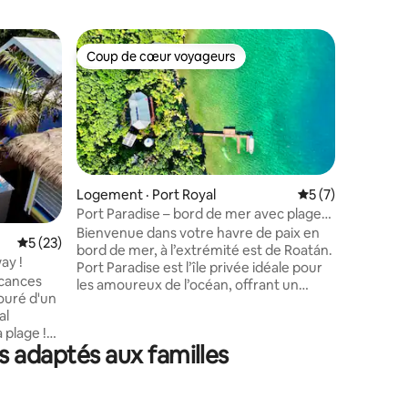
Logement
Coup de cœur voyageurs
Coup de
Coup de cœur voyageurs
Coup de
Studio d
piscine p
Le studio
moderne e
qualité e
rafraîchi
magnifiqu
dotée d'u
rideaux o
Logement · Port Royal
Note moyenne de 
5 (7)
cuisine 
Port Paradise – bord de mer avec plage
res
quartz, d
privée et quai
Bienvenue dans votre havre de paix en
Note moyenne de 5 sur 5, 23 commentaires
5 (23)
terrasse.
bord de mer, à l’extrémité est de Roatán.
votre con
ay !
Port Paradise est l’île privée idéale pour
promenad
acances
les amoureux de l’océan, offrant un
emplacem
accès direct à des sites de plongée sous-
plage, n
al
marine et de plongée avec tuba de
pour nos voyageur
 plage !
classe mondiale près de Cow & Calf, où
facile a
s adaptés aux familles
e en bois
vous nagerez au milieu d’un
Beach.
nds hauts
kaléidoscope vibrant de poissons et
brantes
d’autres espèces marines
es
extraordinaires dans les eaux cristallines