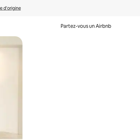
e d'origine
Partez-vous un Airbnb
et en les faisant glisser.