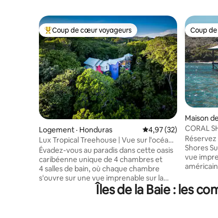
Coup de cœur voyageurs
Coup de
Coup de cœur voyageurs parmi les plus aimés
Coup de
Maison de
CORAL SHO
Logement · Honduras
Note moyenne de 4,97
4,97 (32)
Roatan. M
Réservez 
Lux Tropical Treehouse | Vue sur l'océan,
Shores Su
piscine et plage
Évadez-vous au paradis dans cette oasis
vue impre
caribéenne unique de 4 chambres et
américain 
4 salles de bain, où chaque chambre
Morat, Ba
s'ouvre sur une vue imprenable sur la
s'agisse d
Îles de la Baie : les
mer turquoise et la canopée luxuriante
de faire d
de la jungle et une piscine avec un
de la ran
plongeon à seulement 5 minutes à pied
de Camp B
d'une plage isolée, cette retraite privée