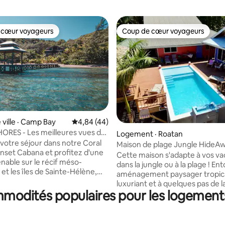
 cœur voyageurs
Coup de cœur voyageurs
 cœur voyageurs
Coup de cœur voyageurs
 ville · Camp Bay
Note moyenne de 4,84 sur 5, 44 commentai
4,84 (44)
RES - Les meilleures vues de
 sur 5, 32 commentaires
Logement · Roatan
er turquoise !
votre séjour dans notre Coral
Maison de plage Jungle HideAw
nset Cabana et profitez d'une
Cette maison s'adapte à vos v
nable sur le récif méso-
dans la jungle ou à la plage ! Entouré d'un
et les îles de Sainte-Hélène,
aménagement paysager tropic
rbareta et Guanaha. Qu'il
luxuriant et à quelques pas de la
e faire du kayak dans le récif et
 commodités populaires pour les logement
Construction rustique en poutr
e la plongée avec tuba, de faire
inspirée de Bali avec des plafo
donnée jusqu'à Old Port Royal ou
et des couleurs de peinture vi
ay Beach, de se détendre au
« de style insulaire » ! 4 chambr