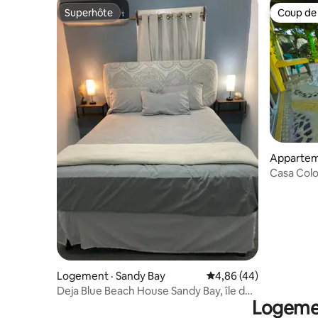
Superhôte
Coup de
Superhôte
Coup de
Apparteme
Casa Colo
paradisia
Logement · Sandy Bay
Note moyenne de 4,86
4,86 (44)
Deja Blue Beach House Sandy Bay, île de
Logemen
Roatan Bay