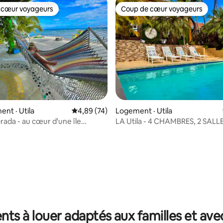
 cœur voyageurs
Coup de cœur voyageurs
 cœur voyageurs
Coup de cœur voyageurs
nt · Utila
Note moyenne de 4,89 sur 5, 74 commentai
4,89 (74)
Logement · Utila
rada - au cœur d'une île
LA Utila - 4 CHAMBRES, 2 SALL
que
BAINS. Maison avec vue sur la p
 sur 5, 44 commentaires
ts à louer adaptés aux familles et avec