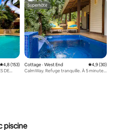
Superhôte
Superhôte
res
Note moyenne de 4,8 sur 5, 153 commentaires
4,8 (153)
Cottage · West End
Note moyenne de 4,9
4,9 (30)
ES DE
CalmWay. Refuge tranquille. À 5 minutes
iscine
de West End, Roatan
 piscine