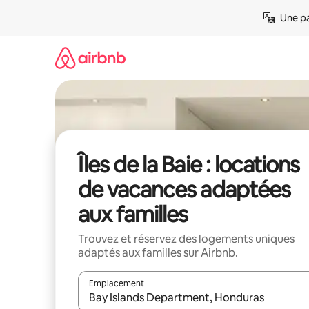
Aller
Une pa
directement
au
contenu
Îles de la Baie : locations
de vacances adaptées
aux familles
Trouvez et réservez des logements uniques
adaptés aux familles sur Airbnb.
Emplacement
Quand les résultats sont affichés, parcourez-les en 