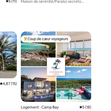
Note moyenne de 5 sur 5, 11 commentaires
5 (11)
Maison de sérénité/Paraíso secreto
res
frente al mar.
Coup de cœur voyageurs
Coup de cœur voyageurs parmi les plus aimés
Note moyenne de 4,87 sur 5, 15 commentaires
4,87 (15)
res
Logement · Camp Bay
Note moyenne de 5
5 (18)