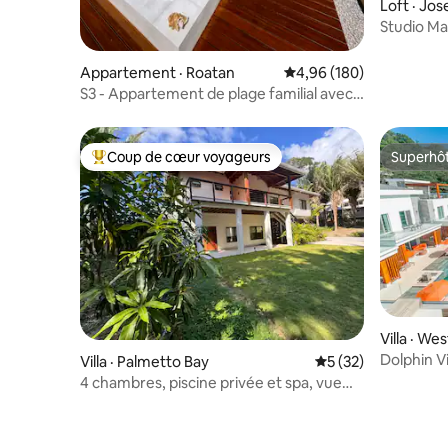
Loft · Jo
Studio Ma
Appartement · Roatan
Note moyenne de 4,96 
4,96 (180)
S3 - Appartement de plage familial avec
piscine et jacuzzi
Coup de cœur voyageurs
Superhô
Coup de cœur voyageurs parmi les plus aimés
Superhô
Villa · We
Dolphin Vi
Villa · Palmetto Bay
Note moyenne de 5
5 (32)
4 chambres, piscine privée et spa, vue
sur l'océan : Roatan