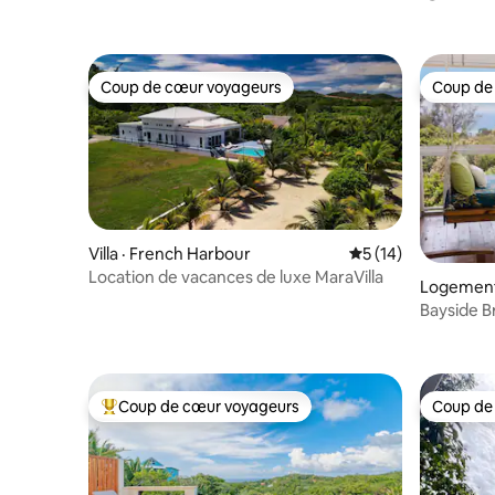
Coup de cœur voyageurs
Coup de
Coup de cœur voyageurs
Coup de
Villa · French Harbour
Note moyenne de 5
5 (14)
Location de vacances de luxe MaraVilla
Logement
Bayside B
Village - 
Coup de cœur voyageurs
Coup de
Coup de cœur voyageurs parmi les plus aimés
Coup de