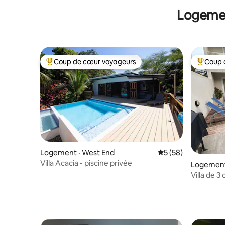
Logemen
Coup de cœur voyageurs
Coup 
Coup de cœur voyageurs parmi les plus aimés
Coup de 
Logement · West End
Note moyenne de 5
5 (58)
Villa Acacia - piscine privée
Logement
Villa de 3
en supplé