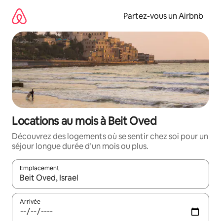
Aller
directement
Partez-vous un Airbnb
au
contenu
Locations au mois à Beit Oved
Découvrez des logements où se sentir chez soi pour un
séjour longue durée d’un mois ou plus.
Emplacement
Quand les résultats sont affichés, parcourez-les en utilisant les 
Arrivée