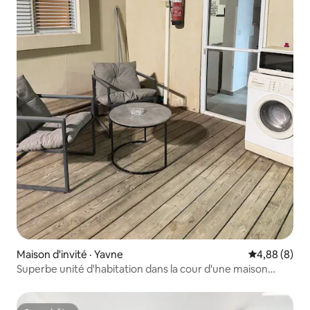
Maison d'invité · Yavne
Note moyenn
4,88 (8)
Superbe unité d'habitation dans la cour d'une maison
individuelle (il y a un abri)