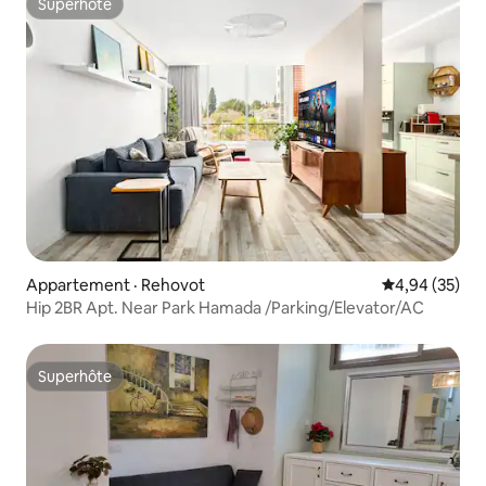
Superhôte
Superhôte
Appartement · Rehovot
Note moyenne
4,94 (35)
Hip 2BR Apt. Near Park Hamada /Parking/Elevator/AC
Superhôte
Superhôte