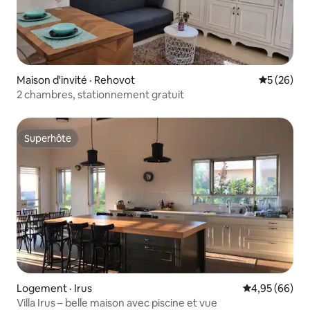
Maison d'invité · Rehovot
Note moye
5 (26)
2 chambres, stationnement gratuit
Superhôte
Superhôte
Logement · Irus
Note moyenne
4,95 (66)
Villa Irus – belle maison avec piscine et vue