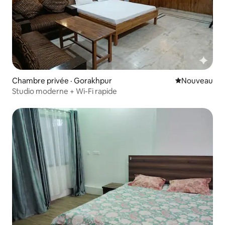
Chambre privée · Gorakhpur
Nouvel hébe
Nouveau
Studio moderne + Wi-Fi rapide