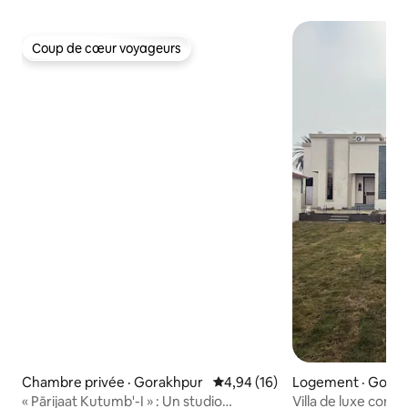
Coup de cœur voyageurs
Coup de cœur voyageurs
Chambre privée · Gorakhpur
Note moyenne de 4,94 sur 5, 
4,94 (16)
Logement · Gora
« Pārijaat Kutumb'-I » : Un studio
Villa de luxe confo