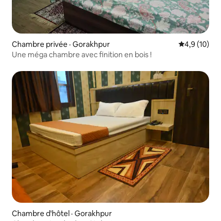
Chambre privée · Gorakhpur
Note moyenn
4,9 (10)
Une méga chambre avec finition en bois !
Chambre d'hôtel · Gorakhpur