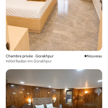
Chambre privée · Gorakhpur
Nouvel hébe
Nouveau
Hôtel Radian Inn Gorakhpur