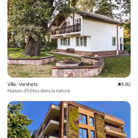
Villa · Varshets
Note moy
5 (6)
Maison d'hôtes dans la nature