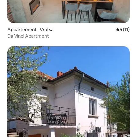
Appartement · Vratsa
Note moye
5 (11)
Da Vinci Apartment