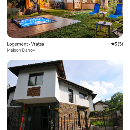
Logement · Vratsa
Note moy
5 (5)
Maison Danov