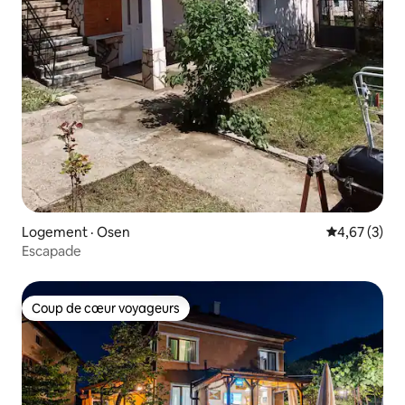
Logement · Osen
Note moyenn
4,67 (3)
Escapade
Coup de cœur voyageurs
Coup de cœur voyageurs