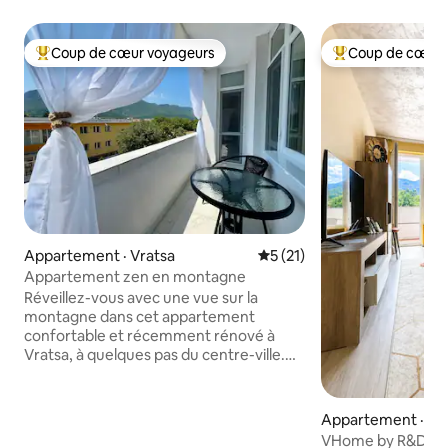
Coup de cœur voyageurs
Coup de cœur 
Coup de cœur voyageurs parmi les plus aimés
Coup de cœur voy
Appartement · Vratsa
Note moyenne de 5 sur 5, 
5 (21)
Appartement zen en montagne
Réveillez-vous avec une vue sur la
montagne dans cet appartement
confortable et récemment rénové à
Vratsa, à quelques pas du centre-ville.
Parfait pour les amoureux de la nature,
avec un accès facile aux sentiers de
Vrachanski Balkan et à la grotte de
Appartement · Vr
Ledenika. Profitez d'un café sur le
VHome by R&D - 