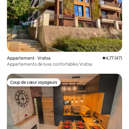
Appartement · Vratsa
Note moyenne
4,77 (47)
Appartements de luxe confortables Vratsa
Coup de cœur voyageurs
Coup de cœur voyageurs