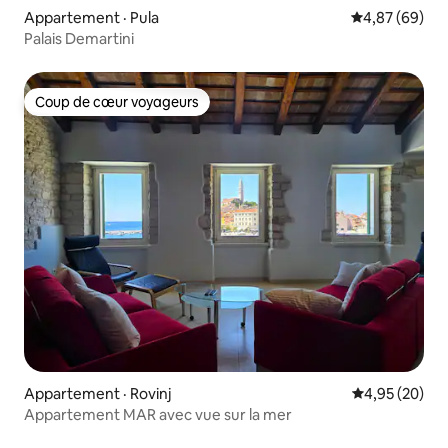
Appartement · Pula
Note moyenne
4,87 (69)
Palais Demartini
Coup de cœur voyageurs
Coup de cœur voyageurs
Appartement · Rovinj
Note moyenne
4,95 (20)
Appartement MAR avec vue sur la mer