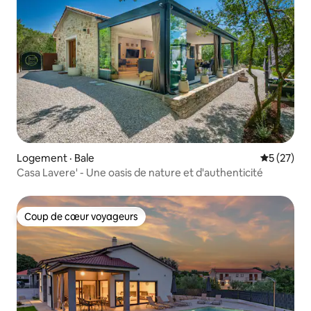
Logement · Bale
Note moye
5 (27)
Casa Lavere' - Une oasis de nature et d'authenticité
Coup de cœur voyageurs
Coup de cœur voyageurs