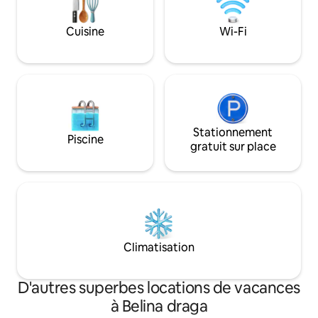
nous vous suggér
située dans le centre de l'Istrie, ce qui en
demande pour confi
fait un excellent point de départ pour
Cuisine
Wi-Fi
explorer toute la péninsule.
Stationnement couvert pour 2 voitures.
Stationnement
Piscine
gratuit sur place
Climatisation
D'autres superbes locations de vacances
à Belina draga