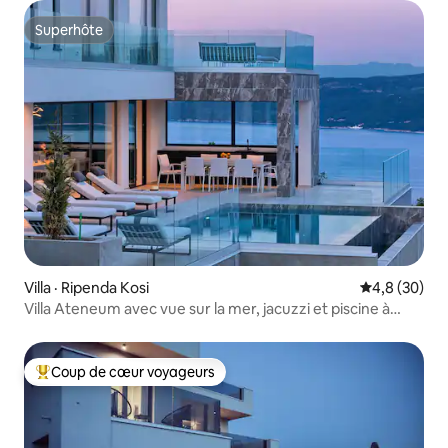
Superhôte
Superhôte
Villa · Ripenda Kosi
Note moyenn
4,8 (30)
Villa Ateneum avec vue sur la mer, jacuzzi et piscine à
débordement
Coup de cœur voyageurs
Coup de cœur voyageurs parmi les plus aimés