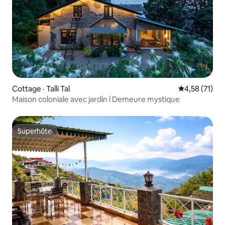
Cottage · Talli Tal
Note moyenne
4,58 (71)
Maison coloniale avec jardin l Demeure mystique
Superhôte
Superhôte