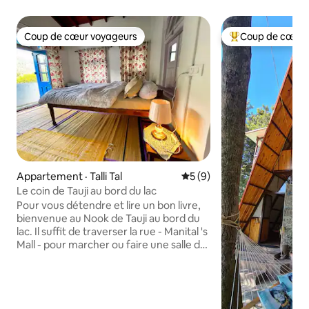
Coup de cœur voyageurs
Coup de cœur 
Coup de cœur voyageurs
Coup de cœur voy
Appartement · Talli Tal
Note moyenne de 5 sur 5,
5 (9)
Le coin de Tauji au bord du lac
Pour vous détendre et lire un bon livre,
bienvenue au Nook de Tauji au bord du
lac. Il suffit de traverser la rue - Manital 's
Mall - pour marcher ou faire une salle de
sport sur le parc au bord du lac ou à
l'extérieur offre une vue imprenable
depuis votre appartement. Annexé à un
joyau vieux de 150 ans d'une maison,