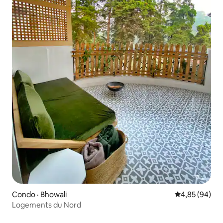
Condo · Bhowali
Note moyenne
4,85 (94)
Logements du Nord