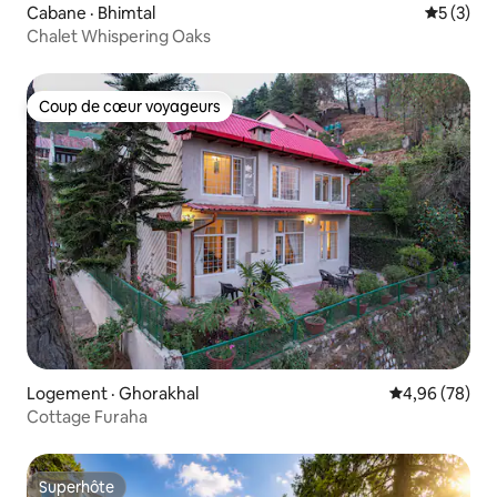
Cabane · Bhimtal
Note moy
5 (3)
Chalet Whispering Oaks
Coup de cœur voyageurs
Coup de cœur voyageurs
Logement · Ghorakhal
Note moyenne
4,96 (78)
Cottage Furaha
Superhôte
Superhôte