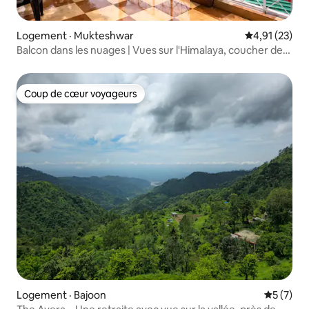
Logement · Mukteshwar
Note moyenne
4,91 (23)
Balcon dans les nuages | Vues sur l'Himalaya, coucher de
soleil
Coup de cœur voyageurs
Coup de cœur voyageurs
Logement · Bajoon
Note moy
5 (7)