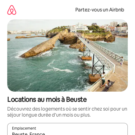
Aller
directement
Partez-vous un Airbnb
au
contenu
Locations au mois à Beuste
Découvrez des logements où se sentir chez soi pour un
séjour longue durée d’un mois ou plus.
Emplacement
Quand les résultats sont affichés, parcourez-les en utilisant les 