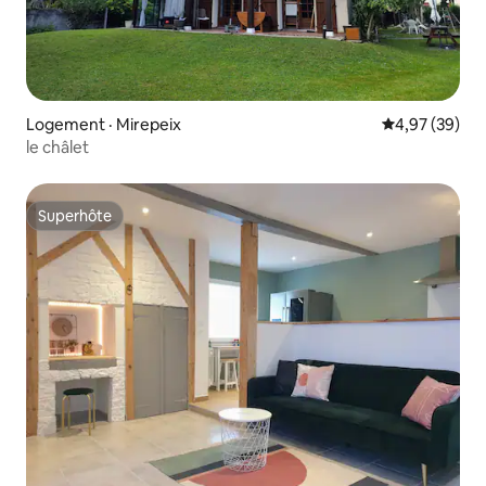
Logement · Mirepeix
Note moyenne
4,97 (39)
le châlet
Superhôte
Superhôte