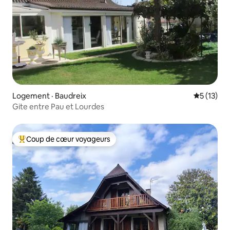
Logement · Baudreix
Note moye
5 (13)
Gite entre Pau et Lourdes
Coup de cœur voyageurs
Coup de cœur voyageurs parmi les plus aimés