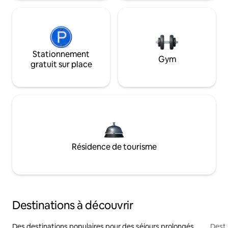
Stationnement
Gym
gratuit sur place
Résidence de tourisme
Destinations à découvrir
Des destinations populaires pour des séjours prolongés
Desti