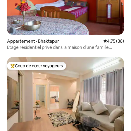
Appartement · Bhaktapur
Note moyenne
4,75 (36)
Étage résidentiel privé dans la maison d'une famille
newarienne
Coup de cœur voyageurs
Coup de cœur voyageurs parmi les plus aimés