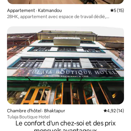
Appartement · Katmandou
Note moye
5 (15)
2BHK, appartement avec espace de travail dédié,
Katmandou
Chambre d'hôtel · Bhaktapur
Note moyenne
4,92 (14)
Tulaja Boutique Hotel
Le confort d'un chez-soi et des prix
mensuels avantageux