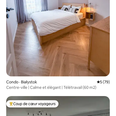
Condo · Białystok
Note moye
5 (79)
Centre-ville | Calme et élégant | Télétravail (60 m2)
Coup de cœur voyageurs
Coup de cœur voyageurs parmi les plus aimés