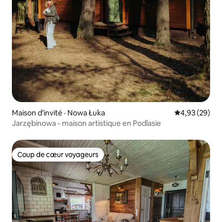
Maison d'invité · Nowa Łuka
Note moyenne
4,93 (29)
Jarzębinowa - maison artistique en Podlasie
Coup de cœur voyageurs
Coup de cœur voyageurs