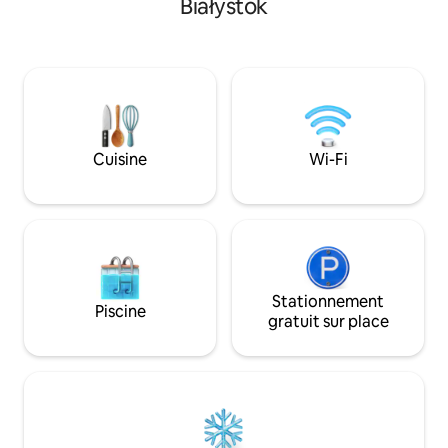
Białystok
visite en famille 
avec applications, d'un lit dans la
réussies dans la ca
chambre de 160 cm x 200 cm avec un
bars et restaurant
matelas confortable et d'un canapé-lit
trouvent dans les 
dans le salon. Vous trouverez également
et rues pié piétonn
du linge de lit et des serviettes propres,
est une attraction
du shampoing, du gel douche, un sèche-
de votre visite à B
cheveux, du savon, du café, du thé, des
épices... Nous vous invitons
Cuisine
Wi-Fi
cordialement et vous souhaitons un
agréable séjour
Stationnement
Piscine
gratuit sur place