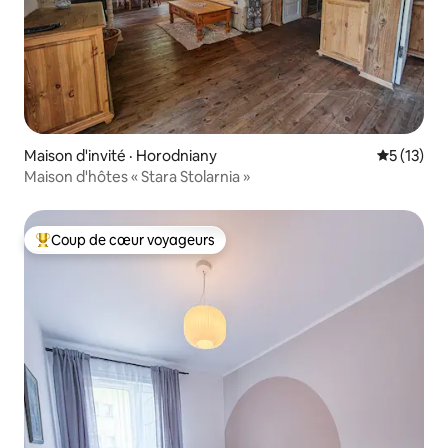
Maison d'invité · Horodniany
Note moye
5 (13)
Maison d'hôtes « Stara Stolarnia »
Coup de cœur voyageurs
Coup de cœur voyageurs parmi les plus aimés