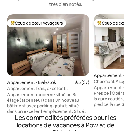
très bien notés.
Coup de cœur voyageurs
Coup de cœur 
Coup de cœur voyageurs parmi les plus aimés
Coup de cœur voy
Appartement · Bia
Charmant Asagi cli
Appartement · Białystok
Note moyenne de 5 sur 5, 
5 (37)
parking gratuit
Appartement situé 
Appartement frais, excellent
Près de l'Opéra, 
emplacement
Appartement moderne situé au 3e
la gare routière. 
étage (ascenseur) dans un nouveau
pied de la rue Św. 
bâtiment avec parking gratuit, situé
du marché Kościus
dans un excellent emplacement. Situé
technologie de Biał
Les commodités préférées pour les
dans un quartier calme. L'appartement
supérieure de méd
dispose d'une connexion Wi-Fi 5Ghz
locations de vacances à Powiat de
proximité. Un endr
gratuite (300 Mo/s), d'une télévision