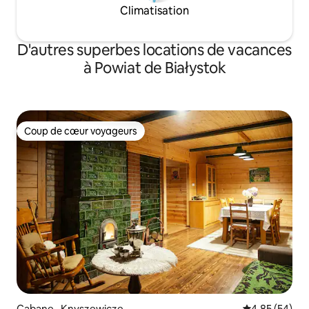
Climatisation
D'autres superbes locations de vacances
à Powiat de Białystok
Coup de cœur voyageurs
Coup de cœur voyageurs
Cabane · Knyszewicze
Note moyenne
4,85 (54)