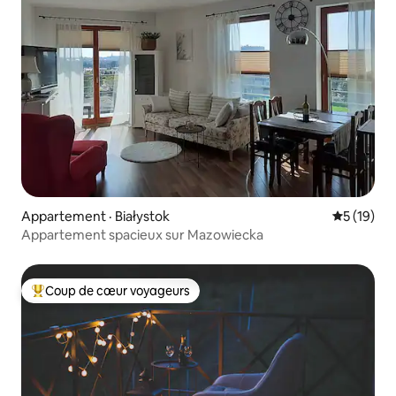
Appartement · Białystok
Note moye
5 (19)
Appartement spacieux sur Mazowiecka
Coup de cœur voyageurs
Coup de cœur voyageurs parmi les plus aimés