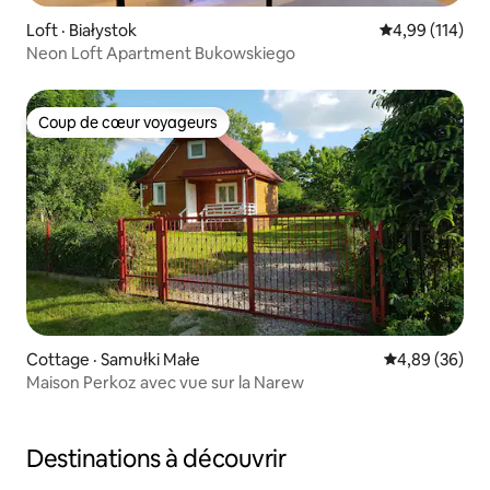
Loft · Białystok
Note moyenne 
4,99 (114)
Neon Loft Apartment Bukowskiego
Coup de cœur voyageurs
Coup de cœur voyageurs
Cottage · Samułki Małe
Note moyenne
4,89 (36)
Maison Perkoz avec vue sur la Narew
Destinations à découvrir