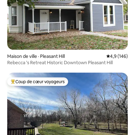
Maison de ville · Pleasant Hill
Note moyenne
4,9 (146)
Rebecca 's Retreat Historic Downtown Pleasant Hill
Coup de cœur voyageurs
Coup de cœur voyageurs parmi les plus aimés