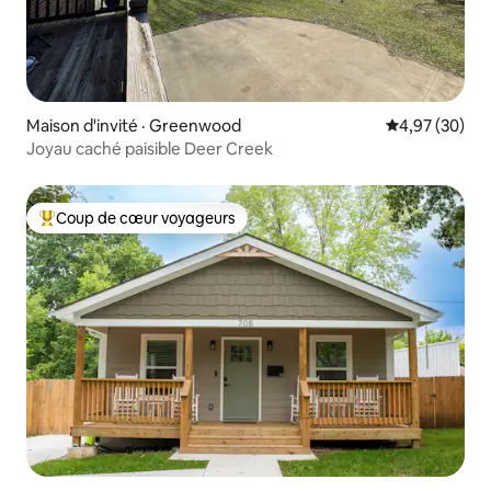
Maison d'invité · Greenwood
Note moyenne
4,97 (30)
Joyau caché paisible Deer Creek
Coup de cœur voyageurs
Coup de cœur voyageurs parmi les plus aimés