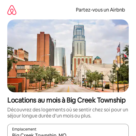
Aller
directement
Partez-vous un Airbnb
au
contenu
Locations au mois à Big Creek Township
Découvrez des logements où se sentir chez soi pour un
séjour longue durée d’un mois ou plus.
Emplacement
Quand les résultats sont affichés, parcourez-les en utilisant les 