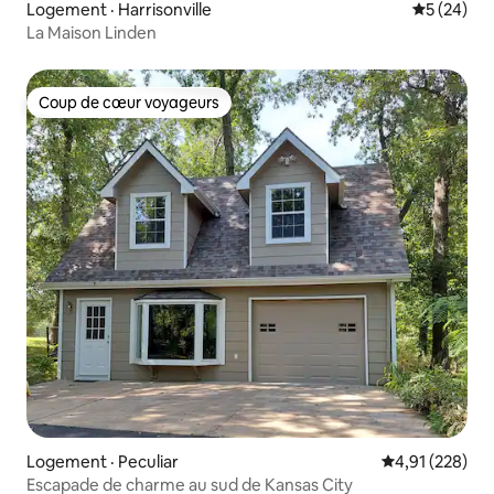
Logement · Harrisonville
Note moye
5 (24)
La Maison Linden
Coup de cœur voyageurs
Coup de cœur voyageurs
Logement · Peculiar
Note moyenne 
4,91 (228)
Escapade de charme au sud de Kansas City