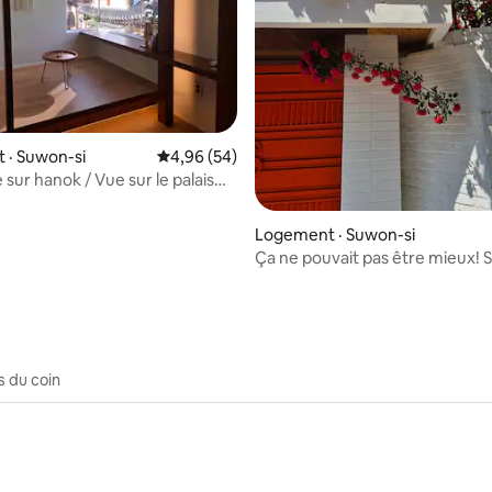
 sur 5, 13 commentaires
 · Suwon-si
Note moyenne de 4,96 sur 5, 54 commentai
4,96 (54)
 sur hanok / Vue sur le palais
/ À 1 minute à pied du palais
/ Salon + 2 chambres /
Logement · Suwon-si
ent chaleureux /
Ça ne pouvait pas être mieux! 
t quotidien du linge de lit
privé et parfait
s du coin