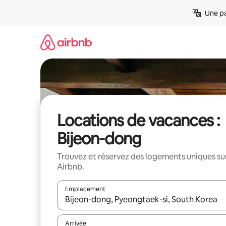
Aller
Une pa
directement
au
contenu
Locations de vacances :
Bijeon-dong
Trouvez et réservez des logements uniques su
Airbnb.
Emplacement
Quand les résultats sont affichés, parcourez-les en 
Arrivée