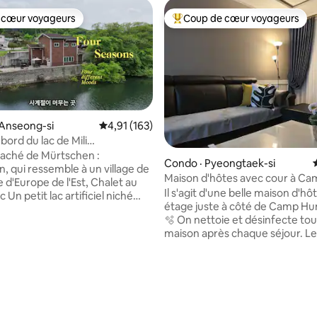
 cœur voyageurs
Coup de cœur voyageurs
 cœur voyageurs
Coup de cœur voyageurs parmi 
 Anseong-si
Note moyenne de 4,91 sur 5, 163 commentai
4,91 (163)
bord du lac de Mili
ng dans un village
caché de Mürtschen :
Condo · Pyeongtaek-si
mping glamping dans un
, qui ressemble à un village de
Maison d'hôtes avec cour à C
r de 883m²/Promenade en
d'Europe de l'Est, Chalet au
Humphreys
Il s'agit d'une belle maison d'hô
oile/Pension de village
 niché
étage juste à côté de Camp Hu
ture, c'est le Chalet (Sanjang
🫧 On nettoie et désinfecte tou
et endroit, où vous ne faites
maison après chaque séjour. Le
c la nature et pouvez profiter
serviettes et la literie doivent 
 et d'une intimité parfaites, est
à haute température et désinf
 secret pour une seule équipe
chaque changement de client. 🐶 Notre
sur 5, 175 commentaires
logement n'a pas de restriction
t les escaliers à côté du
et de race pour les animaux de
 face du réservoir, la villa la plus
compagnie. Cependant, pour 
e de la marina du monde