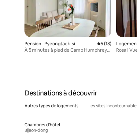
Pension · Pyeongtaek-si
Note moyenne de 5
5 (13)
Logement
À 5 minutes à pied de Camp Humphreys
Rosa | Vue
/ À 5 minutes à pied du centre
Hwaseong 
commercial principal / Literie d'hôtel /
Hwaseong 
Pour couples et familles / Jusqu'à 6
Hébergem
personnes
Changemen
Destinations à découvrir
Autres types de logements
Les sites incontournable
Chambres d'hôtel
Bijeon-dong