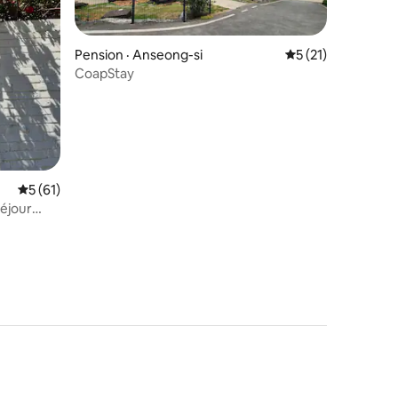
Pension · Anseong-si
Note moyenne de 
5 (21)
CoapStay
res
Note moyenne de 5 sur 5, 61 commentaires
5 (61)
Séjour