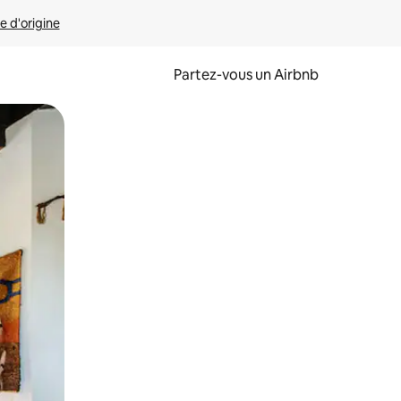
e d'origine
Partez-vous un Airbnb
et en les faisant glisser.