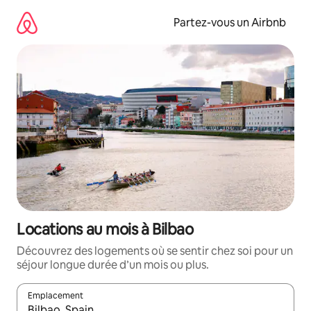
Aller
directement
Partez-vous un Airbnb
au
contenu
Locations au mois à Bilbao
Découvrez des logements où se sentir chez soi pour un
séjour longue durée d’un mois ou plus.
Emplacement
Quand les résultats sont affichés, parcourez-les en utilisant les 