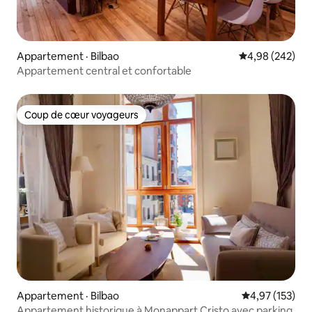
Appartement · Bilbao
Note moyenne 
4,98 (242)
Appartement central et confortable
Coup de cœur voyageurs
Coup de cœur voyageurs
Appartement · Bilbao
Note moyenne 
4,97 (153)
Appartement historique à Monappart Cristo avec parking