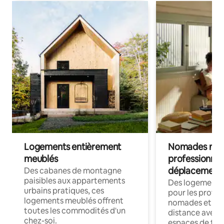
Logements entièrement
Nomades num
meublés
professionnel
déplacement
Des cabanes de montagne
paisibles aux appartements
Des logements
urbains pratiques, ces
pour les profes
logements meublés offrent
nomades et trav
toutes les commodités d'un
distance avec le
chez-soi.
espaces de trav