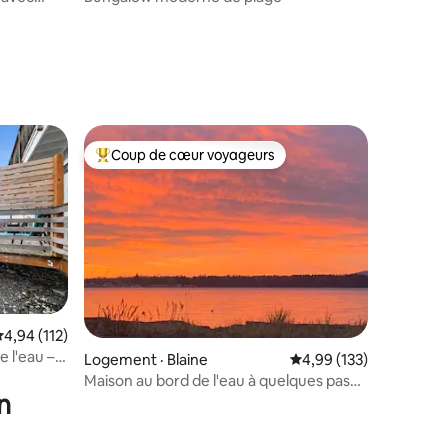
Coup de cœur voyageurs
les plus aimés
Coup de cœur voyageurs parmi les plus aimés
ote moyenne de 4,94 sur 5, 112 commentaires
4,94 (112)
 l'eau –
res
Logement · Blaine
Note moyenne de 4,99 
4,99 (133)
 et
Maison au bord de l'eau à quelques pas
n
de la plage