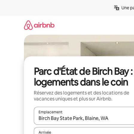
Aller
Une pa
directement
au
contenu
Parc d'État de Birch Bay :
logements dans le coin
Réservez des logements et des locations de
vacances uniques et plus sur Airbnb.
Emplacement
Quand les résultats sont affichés, parcourez-les en 
Arrivée