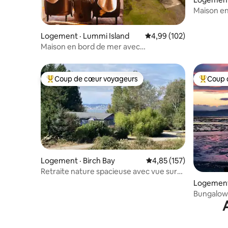
Maison en
Logement · Lummi Island
Note moyenne de 4,99 
4,99 (102)
Maison en bord de mer avec
jacuzzi/sauna et pickleball
Coup de cœur voyageurs
Coup 
Coup de cœur voyageurs parmi les plus aimés
Coup de 
Logement · Birch Bay
Note moyenne de 4,85 
4,85 (157)
Retraite nature spacieuse avec vue sur
l'eau et la montagne
Logement
Bungalow
soleil