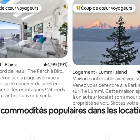
de cœur voyageurs
Coup de cœur voyageurs
cœur voyageurs parmi les plus aimés
Coup de cœur voyageurs parmi 
· Blaine
Note moyenne de 4,99 sur 5, 191 commentai
4,99 (191)
sur 5, 131 commentaires
rd de l'eau | The Perch à Birch
Logement · Lummi Island
N
rne sur la plage avec vue à
Maison confortable avec vue su
 sur le coucher de soleil en
Baker et la baie de Bellingham
Venez vous détendre à la Bark
er et les montagnes ! 24 pieds
sur l'île Lummi. Cette maison a
pliantes s'ouvrent sur la
à un auteur local et son amour 
de 40 pieds en bord de mer...
propriété se voit. Sirotez votre
us envahir par la relaxation au
es commodités populaires dans les locat
matin entouré d'une vue impre
 bain de type spa
le mont Baker, les Twin Sisters,
he de 6' x 5' pour deux, avec
Bellingham Bay, Hale Passage e
mes de douche et une douche
Island. Les vues abondent depui
luie surdimensionnée au centre.
chambre principale. Un planch
coucher du soleil, regardez un
chauffant et un bain dans la ba