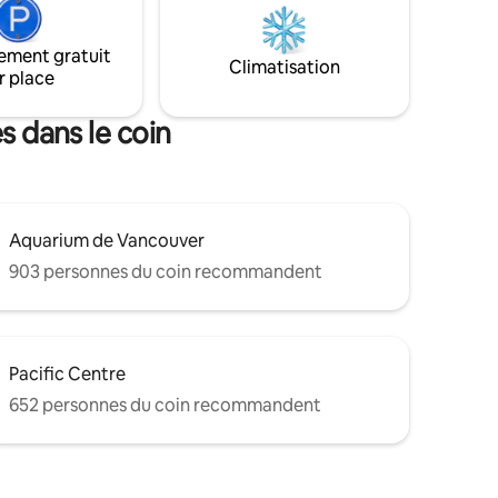
Faites une
de café frais dans la cuisine spacieuse et
er à
installez-vous confortablement devant la
ement gratuit
a plage,
cheminée ou asseyez-vous dehors dans
Climatisation
r place
 les
une chaise adirondack. La palette neutre
cursion
à l'intérieur procure une sensation de
attend !
calme et de repos pour vos sens.
s dans le coin
Aquarium de Vancouver
903 personnes du coin recommandent
Pacific Centre
652 personnes du coin recommandent