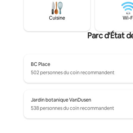
les sentiers de Galbraith ou après avoir
film sur 
exploré Bellingham. La maison
surround 
entièrement équipée comprend une
jeux de s
Cuisine
Wi-F
cuisine de chef, des finitions haut de
autour de
gamme, de l'art local et un mélange de
votre cho
charme moderne/vintage, pour un
Parc d'État d
séjour vraiment inoubliable.
BC Place
502 personnes du coin recommandent
Jardin botanique VanDusen
538 personnes du coin recommandent