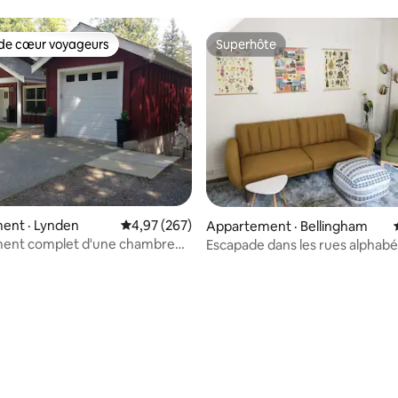
de cœur voyageurs
Superhôte
cœur voyageurs parmi les plus aimés
Superhôte
ent · Lynden
Note moyenne de 4,97 sur 5, 267 commentai
4,97 (267)
sur 5, 258 commentaires
Appartement · Bellingham
ent complet d'une chambre
Escapade dans les rues alphabé
k Inn
promenade dans le centre-ville