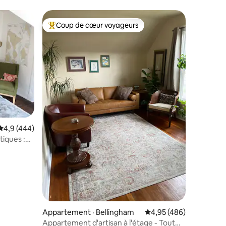
Coup de cœur voyageurs
Coup de cœur voyageurs parmi les plus aimés
res
Note moyenne de 4,9 sur 5, 444 commentaires
4,9 (444)
tiques :
Appartement · Bellingham
Note moyenne de 4,95 
4,95 (486)
Appartement d'artisan à l'étage - Tout