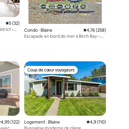
res
Note moyenne de 5 sur 5, 32 commentaires
5 (32)
strict •
Condo · Blaine
Note moyenne de 4,76 
4,76 (258)
Escapade en bord de mer à Birch Bay –
Jacobs Landing
Coup de cœur voyageurs
les plus aimés
Coup de cœur voyageurs
ote moyenne de 4,95 sur 5, 122 commentaires
4,95 (122)
Logement · Blaine
Note moyenne de 4,9
4,9 (110)
 avec
Bungalow moderne de plage
res