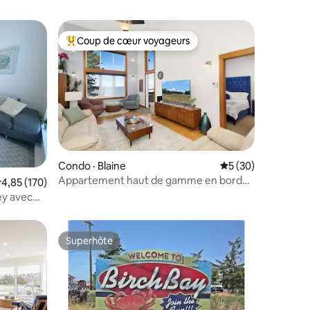
Coup de cœur voyageurs
Coup de cœur voyageurs parmi les plus aimés
res
Condo · Blaine
Note moyenne de 5
5 (30)
Appartement haut de gamme en bord
ote moyenne de 4,85 sur 5, 170 commentaires
4,85 (170)
de mer à Birch Bay
ey avec
Superhôte
les plus aimés
Superhôte