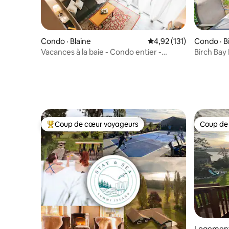
Condo · Blaine
Note moyenne de 4,92 
4,92 (131)
Condo · B
Vacances à la baie - Condo entier -
Birch Bay 
Piscine intérieure - Animaux acceptés
intérieur
Coup de cœur voyageurs
Coup de
Coup de cœur voyageurs parmi les plus aimés
Coup de
Logement