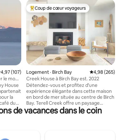
Logement
Coup de cœur voyageurs
Coup
les plus aimés
Coup de cœur voyageurs parmi les plus aimés
Coup de
Bord de m
distance 
Bienvenu
exceptio
nature et
une escap
que vous allez 
avec vue 
dans le s
l'eau à C
res
d'Eastsou
ote moyenne de 4,97 sur 5, 107 commentaires
4,97 (107)
Logement · Birch Bay
Note moyenne de 4,98 
4,98 (265)
Moran 🔹Bain à remous privé avec vue
sur la bai
r le mont
Creek House à Birch Bay est. 2022
accès à l
ley House
Détendez-vous et profitez d'une
chauffant
ppartenait
expérience élégante dans cette maison
Passerell
pour la
en bord de mer située au centre de Birch
Espace de
 café du
Bay. Terell Creek offre un paysage
zen
ions de vacances dans le coin
nable sur
aquatique et une expérience de la faune
en constante évolution juste à côté de la
t Portage
terrasse arrière. L'accès à la plage
s la
publique et l'emblématique C Shop
er
Confectionary se trouvent à quelques
ignoire
pas seulement. Préparez-vous une tasse