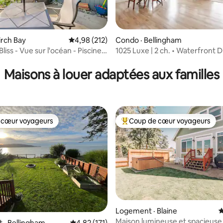
sur 5, 131 commentaires
irch Bay
Note moyenne de 4,98 sur 5, 212 commentai
4,98 (212)
Condo · Bellingham
Bliss - Vue sur l'océan - Piscine
1025 Luxe | 2 ch. • Waterfront Di
e
Centre-ville
Maisons à louer adaptées aux familles
 cœur voyageurs
Coup de cœur voyageurs
 cœur voyageurs
Coup de cœur voyageurs parmi 
Logement · Blaine
N
Maison lumineuse et spacieuse
 · Bellingham
Note moyenne de 4,82 sur 5, 171 commentai
4,82 (171)