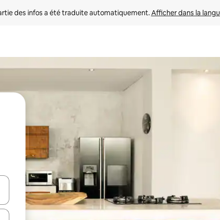
rtie des infos a été traduite automatiquement. 
Afficher dans la langu
utilisant les flèches vers le haut et vers le bas, ou en appuyant dessus 