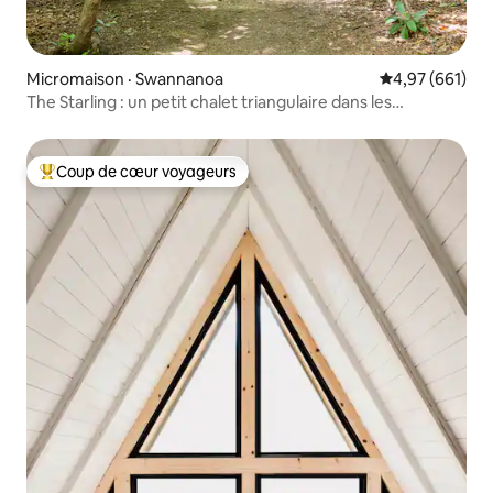
Micromaison · Swannanoa
Note moyenne 
4,97 (661)
The Starling : un petit chalet triangulaire dans les
montagnes Blue Ridge
Coup de cœur voyageurs
Coup de cœur voyageurs parmi les plus aimés