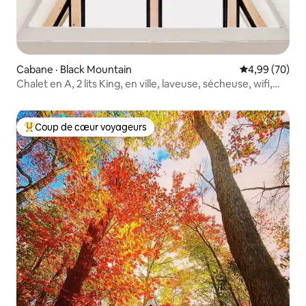
Cabane · Black Mountain
Note moyenne
4,99 (70)
Chalet en A, 2 lits King, en ville, laveuse, sécheuse, wifi,
foyer
Coup de cœur voyageurs
Coup de cœur voyageurs parmi les plus aimés