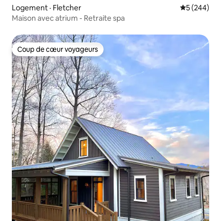
Logement · Fletcher
Note moyen
5 (244)
Maison avec atrium - Retraite spa
Coup de cœur voyageurs
Coup de cœur voyageurs