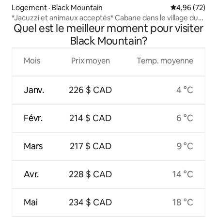
Logement · Black Mountain
Note moyenne
4,96 (72)
*Jacuzzi et animaux acceptés* Cabane dans le village du
Quel est le meilleur moment pour visiter
Cheshire
Black Mountain?
Mois
Prix moyen
Temp. moyenne
Janv.
226 $ CAD
4 °C
Févr.
214 $ CAD
6 °C
Mars
217 $ CAD
9 °C
Avr.
228 $ CAD
14 °C
Mai
234 $ CAD
18 °C