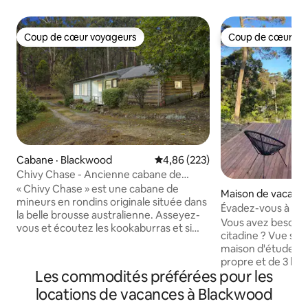
Coup de cœur voyageurs
Coup de cœur vo
Coup de cœur voyageurs
Coup de cœur vo
Cabane · Blackwood
Note moyenne de 4,86 sur 5, 2
4,86 (223)
Chivy Chase - Ancienne cabane de
mineurs dans la brousse australienne
« Chivy Chase » est une cabane de
Maison de vacance
mineurs en rondins originale située dans
ood
Évadez-vous à Le
la belle brousse australienne. Asseyez-
Vous avez besoin 
vous et écoutez les kookaburras et si
citadine ? Vue sur 
vous avez de la chance, vous pourrez
maison d'étude, c
peut-être apercevoir le wombat
propre et de 3 lits
résident dans le jardin. La maison se
Les commodités préférées pour les
et une promenade j
compose de 2 chambres, 2 petites
pittoresque du vil
locations de vacances à Blackwood
vérandas, d'une salle de bain et de la
instantanément. L
cabane d'origine qui dispose de 2 lits