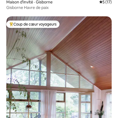
Maison d'invité · Gisborne
Note moye
5 (17)
Gisborne Havre de paix
Coup de cœur voyageurs
Coup de cœur voyageurs parmi les plus aimés