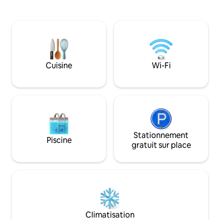
été rénové en 2025 
supplémentaires, d'une kitchenette et
maintenant d'exce
d'un coin salon. Il y a également une
Le salon ouvert c
petite cabane en rondins appelée « Dillie
une table 12 places et 
Dorrie » avec un lit double qui peut être
terrasse avec vue 
utilisé en été. La cabane en rondins a été
divertir ou se détendre. Trampo
construite au début du siècle dernier et
de société et salle
diverses pièces ont été ajoutées au fil
Cuisine
Wi-Fi
WI-FI et chauffage
des ans, d'où sa disposition non
Service de linge e
conventionnelle. La 2e chambre est
personne pour qu'
accessible par la première. La maison est
des prix bas. Règle interdisant les
pleine de charme rustique et c'est un
animaux de compa
endroit merveilleux pour se ressourcer
dans la nature. Nous n'avons
délibérément pas mis de téléphone ou
Stationnement
de connexion Internet, ni de réception
Piscine
gratuit sur place
TV. Cependant, il y a une petite
télévision avec une sélection de DVD et
beaucoup de magazines à lire. Il y a un
feu ouvert dans le chalet et des
colonnes de chauffage portables dans
les chambres. Les équipements de
cuisine comprennent : un très petit four
et une cuisinière à 2 feux, un four à
Climatisation