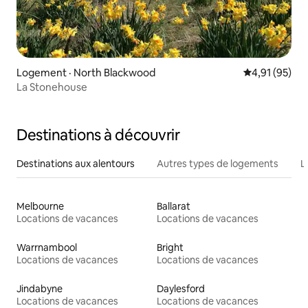
Logement · North Blackwood
Note moyenne
4,91 (95)
La Stonehouse
Destinations à découvrir
Destinations aux alentours
Autres types de logements
L
Melbourne
Ballarat
Locations de vacances
Locations de vacances
Warrnambool
Bright
Locations de vacances
Locations de vacances
Jindabyne
Daylesford
Locations de vacances
Locations de vacances