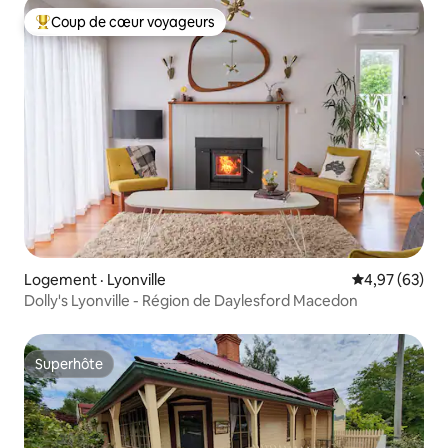
Coup de cœur voyageurs
Coup de cœur voyageurs parmi les plus aimés
Logement · Lyonville
Note moyenne
4,97 (63)
Dolly's Lyonville - Région de Daylesford Macedon
Superhôte
Superhôte