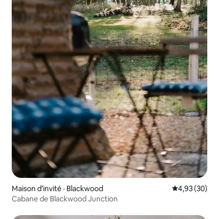
Maison d'invité · Blackwood
Note moyenne
4,93 (30)
Cabane de Blackwood Junction