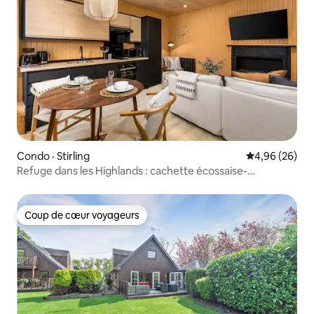
Condo · Stirling
Note moyenne
4,96 (26)
Refuge dans les Highlands : cachette écossaise-
scandinave moderne
Coup de cœur voyageurs
Coup de cœur voyageurs