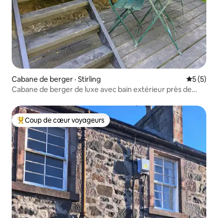
Cabane de berger · Stirling
Note moy
5 (5)
Cabane de berger de luxe avec bain extérieur près de
Stirling
Coup de cœur voyageurs
Coup de cœur voyageurs parmi les plus aimés