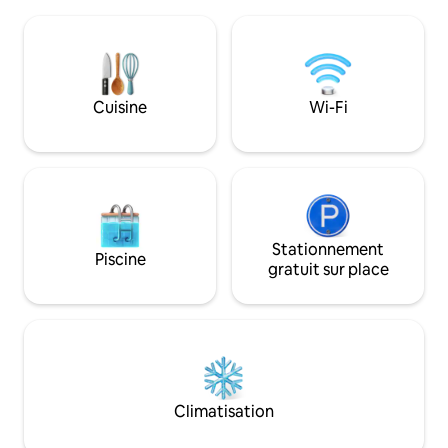
explorer - excursi
manger et un salon avec des téléviseurs
toutes les directions. Facile d'accè
de 100 pouces. Profitez d'une terrasse
minutes d'Édimbourg. Agréabl
extérieure privée avec spa, barbecue et
l'année : en été, le
salle à manger en plein air, parfaite pour
la terrasse; en hi
vous détendre ou recevoir dans le style
le feu de bois. Des vues magnifiques
Cuisine
Wi-Fi
et le confort absolus.
toujours!
Stationnement
Piscine
gratuit sur place
Climatisation