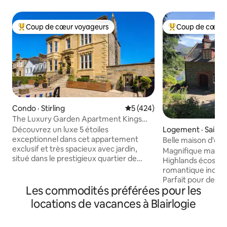
Coup de cœur voyageurs
Coup de cœur 
Coup de cœur voyageurs parmi les plus aimés
Coup de cœur voy
Condo · Stirling
Note moyenne de 5 sur 5, 4
5 (424)
The Luxury Garden Apartment Kings
Park Stirling
Découvrez un luxe 5 étoiles
Logement · Saint F
exceptionnel dans cet appartement
Belle maison d'épo
exclusif et très spacieux avec jardin,
magnifique
Magnifique maison
situé dans le prestigieux quartier de
Highlands écossais
Kings Park à Stirling. Il dispose de
romantique incroya
3 chambres à coucher
Parfait pour de l
surdimensionnées, de 3 salles de bain
Les commodités préférées pour les
courte escapade e
design, dont un hammam privé avec
amis, une célébra
locations de vacances à Blairlogie
télévision et éclairage d'ambiance, ainsi
une lune de miel! Ou simplement pour
que d'un espace ouvert spacieux
profiter de beaux paysag
comprenant une cuisine, une salle à