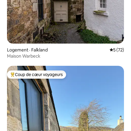
Logement · Falkland
Note moye
5 (72)
Maison Warbeck
Coup de cœur voyageurs
Coup de cœur voyageurs parmi les plus aimés