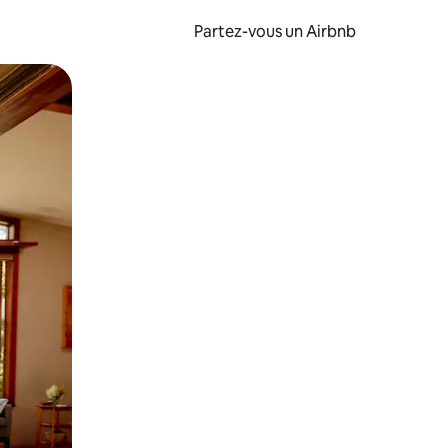
Partez-vous un Airbnb
et en les faisant glisser.