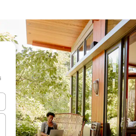
i
.
utilisant les flèches vers le haut et vers le bas, ou en appuyant dessus 