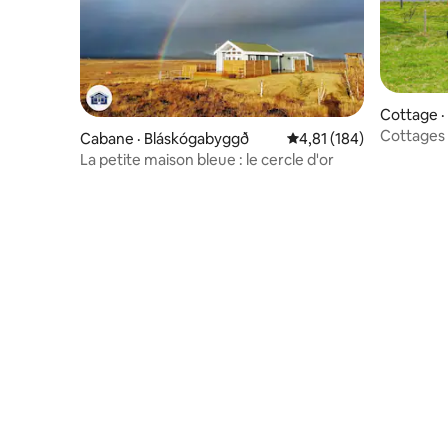
Cottage ·
Cottages A
Cabane · Bláskógabyggð
Note moyenne de 4,81 
4,81 (184)
montagn
La petite maison bleue : le cercle d'or