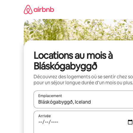
Aller
directement
au
contenu
Locations au mois à
Bláskógabyggð
Découvrez des logements où se sentir chez so
pour un séjour longue durée d’un mois ou plus
Emplacement
Quand les résultats sont affichés, parcourez-les en 
Arrivée