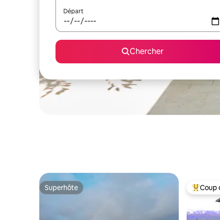
Départ
Chercher
Superhôte
Coup 
Superhôte
Coup de 