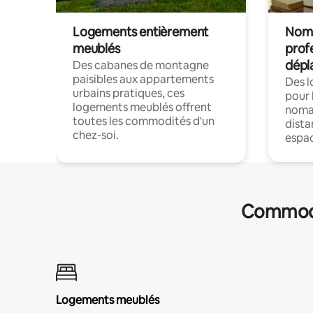
Logements entièrement
Noma
meublés
prof
dépl
Des cabanes de montagne
paisibles aux appartements
Des 
urbains pratiques, ces
pour 
logements meublés offrent
nomad
toutes les commodités d'un
dista
chez-soi.
espac
Commodit
Logements meublés