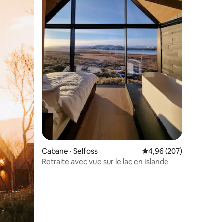
res
Cabane · Selfoss
Note moyenne de 4,96 
4,96 (207)
Retraite avec vue sur le lac en Islande