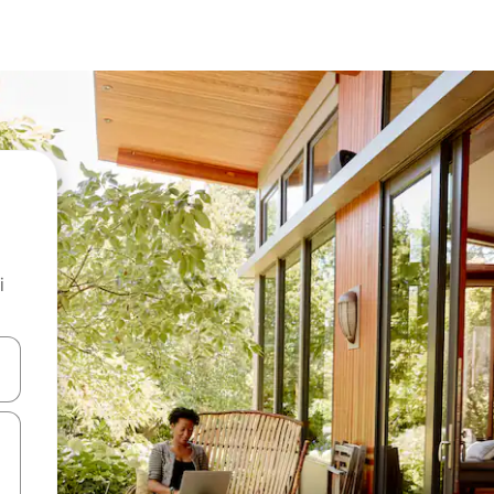
i
.
utilisant les flèches vers le haut et vers le bas, ou en appuyant dessus 