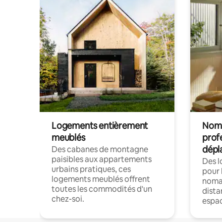
Logements entièrement
Noma
meublés
prof
dépl
Des cabanes de montagne
paisibles aux appartements
Des 
urbains pratiques, ces
pour 
logements meublés offrent
nomad
toutes les commodités d'un
dista
chez-soi.
espac