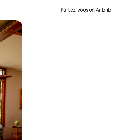
Partez-vous un Airbnb
et en les faisant glisser.