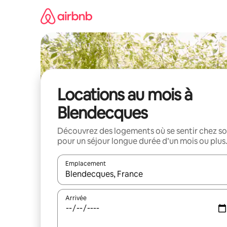
Aller
directement
au
contenu
Locations au mois à
Blendecques
Découvrez des logements où se sentir chez so
pour un séjour longue durée d’un mois ou plus
Emplacement
Quand les résultats sont affichés, parcourez-les en 
Arrivée