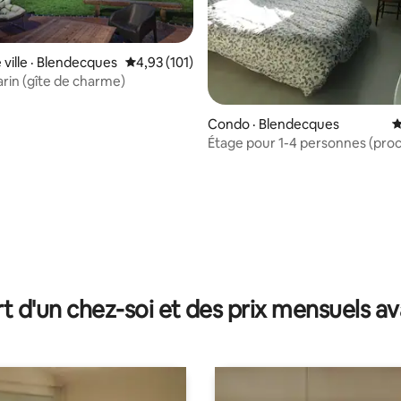
 ville · Blendecques
Note moyenne de 4,93 sur 5, 101 commentai
4,93 (101)
arin (gîte de charme)
Condo · Blendecques
N
Étage pour 1-4 personnes (proc
Omer).
sur 5, 160 commentaires
t d'un chez-soi et des prix mensuels 