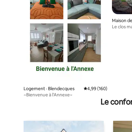
Maison de
Le clos m
Logement · Blendecques
Note moyenne de 4,99 
4,99 (160)
~Bienvenue à l'Annexe~
Le confor