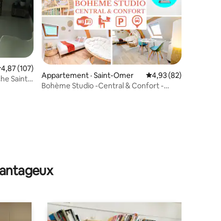
res
ote moyenne de 4,87 sur 5, 107 commentaires
4,87 (107)
Appartement · Saint-Omer
Note moyenne de 4,93
4,93 (82)
he Saint-
Bohème Studio -Central & Confort -
Clim- Netflix
avantageux