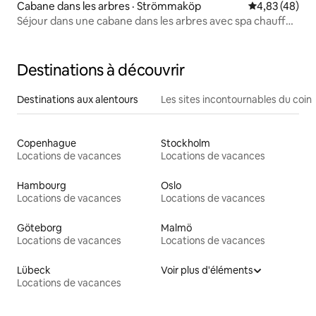
Cabane dans les arbres · Strömmaköp
Note moyenne
4,83 (48)
Séjour dans une cabane dans les arbres avec spa chauffé
au bois et nature!
Destinations à découvrir
Destinations aux alentours
Les sites incontournables du coin
Copenhague
Stockholm
Locations de vacances
Locations de vacances
Hambourg
Oslo
Locations de vacances
Locations de vacances
Göteborg
Malmö
Locations de vacances
Locations de vacances
Lübeck
Voir plus d'éléments
Locations de vacances