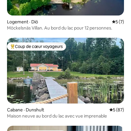
Logement · Diö
Note moy
5 (7)
Möckelsnäs Villan. Au bord du lac pour 12 personnes.
Coup de cœur voyageurs
Coup de cœur voyageurs parmi les plus aimés
Cabane · Dunshult
Note moye
5 (87)
Maison neuve au bord du lac avec vue imprenable