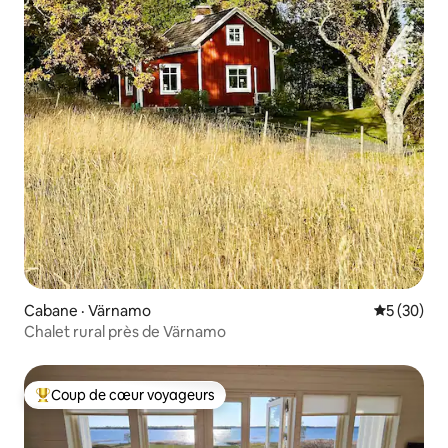
Cabane · Värnamo
Note moye
5 (30)
Chalet rural près de Värnamo
Coup de cœur voyageurs
Coup de cœur voyageurs parmi les plus aimés