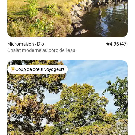
Micromaison · Diö
Note moyenne
4,96 (47)
Chalet moderne au bord de l'eau
Coup de cœur voyageurs
Coup de cœur voyageurs parmi les plus aimés