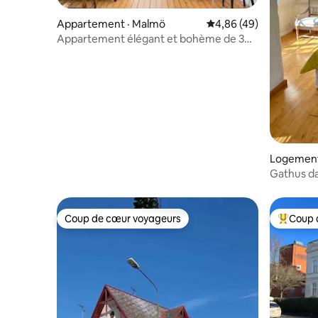
Appartement · Malmö
Note moyenne de 4,86
4,86 (49)
Appartement élégant et bohème de 3
pièces au dernier étage
Logement
Gathus dans
Coup de cœur voyageurs
Coup 
Coup de cœur voyageurs
Coup de 