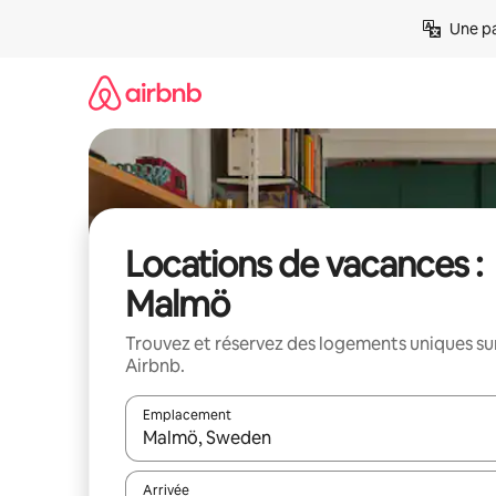
Aller
Une pa
directement
au
contenu
Locations de vacances :
Malmö
Trouvez et réservez des logements uniques su
Airbnb.
Emplacement
Quand les résultats sont affichés, parcourez-les en 
Arrivée