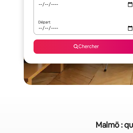
Départ
Chercher
Malmö : qu