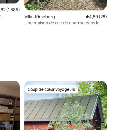
e moyenne de 4,82 sur 5, 1 886 commentaires
,82 (1 886)
r
Villa · Kirseberg
Note moyenne de 4,89
4,89 (28)
Une maison de rue de charme dans le
centre de Malmö
res
Coup de cœur voyageurs
Coup de cœur voyageurs