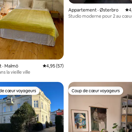
 sur 5, 49 commentaires
Appartement · Østerbro
Not
4
Studio moderne pour 2 au cœu
d'Østerbro
 · Malmö
Note moyenne de 4,95 sur 5, 57 commentai
4,95 (57)
 la vieille ville
de cœur voyageurs
Coup de cœur voyageurs
cœur voyageurs parmi les plus aimés
Coup de cœur voyageurs