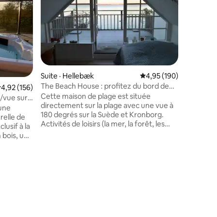
Logement
historiqu
remontent
Malmö. L
l'ancienn
proche de 
planificat
minutes à
Suite · Hellebæk
Note moyenne de 4,95 
4,95 (190)
à seuleme
The Beach House : profitez du bord de
ote moyenne de 4,92 sur 5, 156 commentaires
4,92 (156)
pour Mal
l'eau
Cette maison de plage est située
dispose d
/vue sur
directement sur la plage avec une vue à
donne la p
 une
180 degrés sur la Suède et Kronborg.
comme vo
relle de
Activités de loisirs (la mer, la forêt, les
entièrem
lacs, le château de Kronborg et
de voyag
 bois, un
Søfartsmuseet (attraction de l'Unesco).
 À
Vous apprécierez cette maison pour sa
mir,
vue fabuleuse sur la mer, son accès
 et salon
direct à la mer et sa lumière. De l'autre
e
côté de la route se trouve la forêt
l
préservée de Teglstruphegn avec de
 la
grands chênes anciens. Très romantique.
ible dans
C'est un endroit où être attentif. De
calme : pas
nombreux invités restent simplement