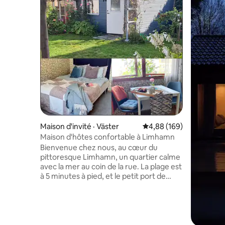
Maison d'invité · Väster
Note moyenne de 4,88 
4,88 (169)
Maison d'hôtes confortable à Limhamn
Bienvenue chez nous, au cœur du
pittoresque Limhamn, un quartier calme
avec la mer au coin de la rue. La plage est
à 5 minutes à pied, et le petit port de
plaisance avec ses cafés accueillants, ses
glaciers et ses restaurants est à deux
pas. Dans la maison d'hôtes, il y a tout ce
dont vous avez besoin pour votre séjour :
une télévision 32 pouces avec