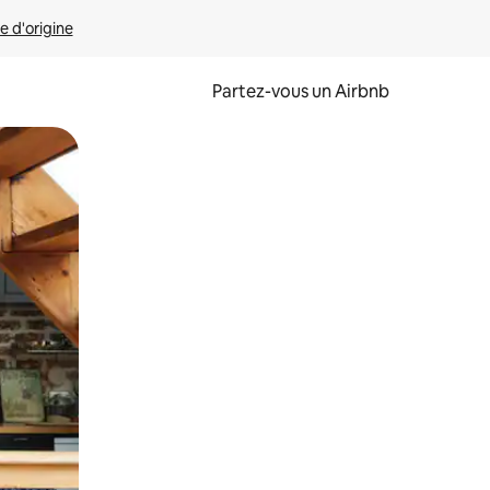
e d'origine
Partez-vous un Airbnb
et en les faisant glisser.