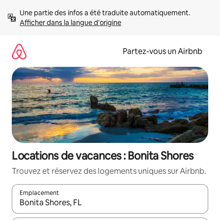
Aller
Une partie des infos a été traduite automatiquement. 
directement
Afficher dans la langue d'origine
au
contenu
Partez-vous un Airbnb
Locations de vacances : Bonita Shores
Trouvez et réservez des logements uniques sur Airbnb.
Emplacement
Quand les résultats sont affichés, parcourez-les en utilisant les 