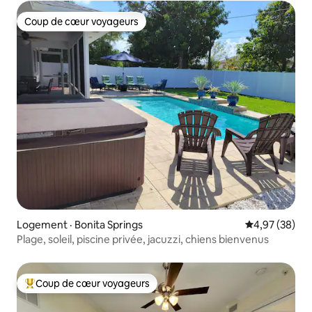
Coup de cœur voyageurs
Coup de cœur voyageurs
Logement · Bonita Springs
Note moyenne
4,97 (38)
Plage, soleil, piscine privée, jacuzzi, chiens bienvenus
Coup de cœur voyageurs
Coup de cœur voyageurs parmi les plus aimés