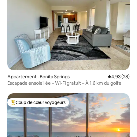
Appartement · Bonita Springs
Note moyenne
4,93 (28)
Escapade ensoleillée – Wi-Fi gratuit – À 1,6 km du golfe
Coup de cœur voyageurs
Coup de cœur voyageurs parmi les plus aimés