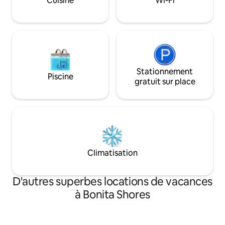
Cuisine
Wi-Fi
accueillir 4 person
tranquille à proximité des restaurants,
Size et King Size 
des magasins et du Golfe. Animaux de
3 chambres/2 salle
compagnie également acceptés!
Stationnement
Piscine
gratuit sur place
Climatisation
D'autres superbes locations de vacances
à Bonita Shores