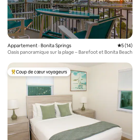
Appartement · Bonita Springs
Note moye
5 (14)
Oasis panoramique sur la plage – Barefoot et Bonita Beach
Coup de cœur voyageurs
Coup de cœur voyageurs parmi les plus aimés