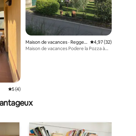
res
Maison de vacances · Reggell
Note moyenne de 4,97
4,97 (32)
o
Maison de vacances Podere la Pozza à
Reggello (Florence)
Note moyenne de 5 sur 5, 4 commentaires
5 (4)
avantageux