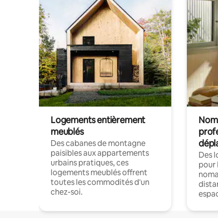
Logements entièrement
Noma
meublés
prof
dépl
Des cabanes de montagne
paisibles aux appartements
Des 
urbains pratiques, ces
pour 
logements meublés offrent
nomad
toutes les commodités d'un
dista
chez-soi.
espac