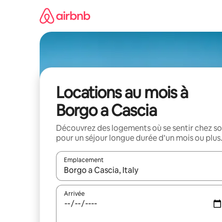
Aller
directement
au
contenu
Locations au mois à
Borgo a Cascia
Découvrez des logements où se sentir chez so
pour un séjour longue durée d’un mois ou plus
Emplacement
Quand les résultats sont affichés, parcourez-les en 
Arrivée