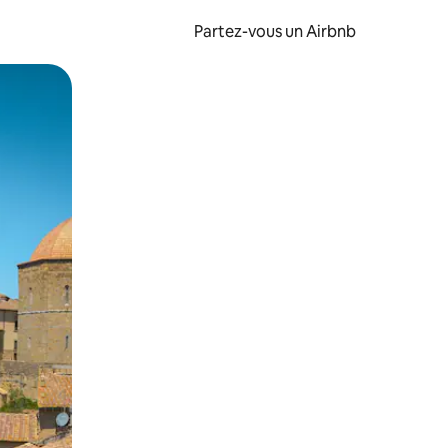
Partez-vous un Airbnb
et en les faisant glisser.