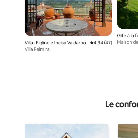
Gîte à la 
ianti
Maison d
Villa · Figline e Incisa Valdarno
Note moyenne de 4,94
4,94 (47)
Villa Palmira
Le confor