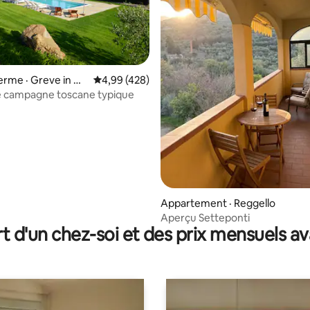
ferme · Greve in Ch
Note moyenne de 4,99 sur 5, 428 commentai
4,99 (428)
e campagne toscane typique
 sur 5, 47 commentaires
Appartement · Reggello
Aperçu Setteponti
t d'un chez-soi et des prix mensuels 