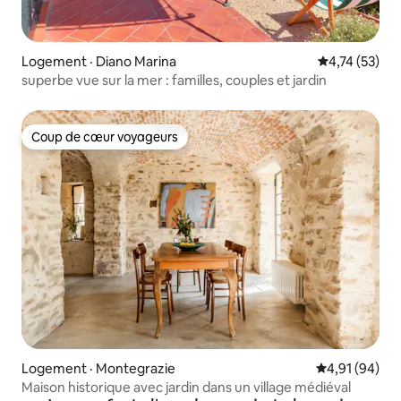
Logement · Diano Marina
Note moyenne
4,74 (53)
superbe vue sur la mer : familles, couples et jardin
Coup de cœur voyageurs
Coup de cœur voyageurs
Logement · Montegrazie
Note moyenne
4,91 (94)
Maison historique avec jardin dans un village médiéval