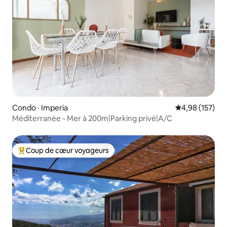
Condo · Imperia
Note moyenne 
4,98 (157)
Méditerranée - Mer à 200m|Parking privé|A/C
Coup de cœur voyageurs
Coup de cœur voyageurs parmi les plus aimés