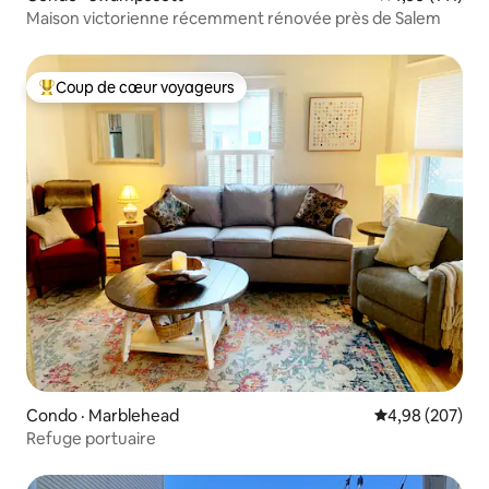
Maison victorienne récemment rénovée près de Salem
Coup de cœur voyageurs
Coup de cœur voyageurs parmi les plus aimés
Condo · Marblehead
Note moyenne 
4,98 (207)
Refuge portuaire