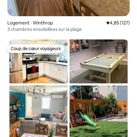
Logement · Winthrop
Note moyenne 
4,85 (127)
3 chambres ensoleillées sur la plage
Coup de cœur voyageurs
Coup de cœur voyageurs