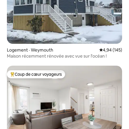
Logement · Weymouth
Note moyenne 
4,94 (145)
Maison récemment rénovée avec vue sur l'océan !
Coup de cœur voyageurs
Coup de cœur voyageurs parmi les plus aimés