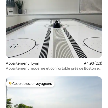
Appartement · Lynn
Note moyenne 
4,93 (221)
Appartement moderne et confortable près de Boston et
Salem
Coup de cœur voyageurs
Coup de cœur voyageurs parmi les plus aimés