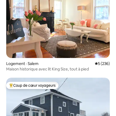
Logement · Salem
Note moyen
5 (236)
Maison historique avec lit King Size, tout à pied
Coup de cœur voyageurs
Coup de cœur voyageurs parmi les plus aimés