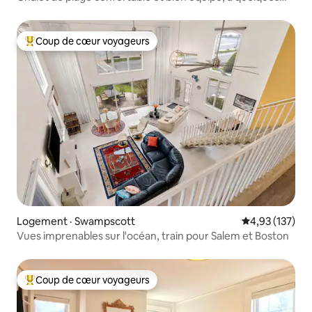
pas de la plage !
Coup de cœur voyageurs
Coup de cœur voyageurs parmi les plus aimés
Logement · Swampscott
Note moyenne 
4,93 (137)
Vues imprenables sur l'océan, train pour Salem et Boston
Coup de cœur voyageurs
Coup de cœur voyageurs parmi les plus aimés