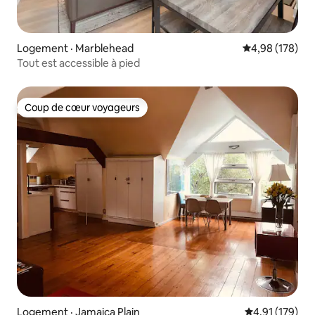
Logement · Marblehead
Note moyenne 
4,98 (178)
Tout est accessible à pied
Coup de cœur voyageurs
Coup de cœur voyageurs
Logement · Jamaica Plain
Note moyenne 
4,91 (179)