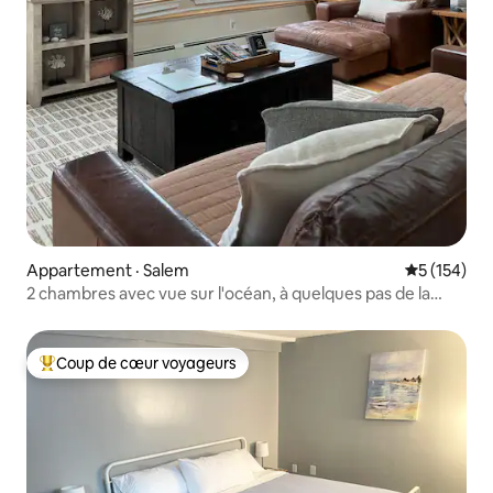
Appartement · Salem
Note moyen
5 (154)
2 chambres avec vue sur l'océan, à quelques pas de la
plage et du centre-ville
Coup de cœur voyageurs
Coup de cœur voyageurs parmi les plus aimés