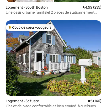
Logement · South Boston
Note moyenne 
4,99 (235)
Une oasis urbaine familiale! 2 places de stationnement
gratuites!
Coup de cœur voyageurs
Coup de cœur voyageurs parmi les plus aimés
Logement · Scituate
Note moyen
5 (146)
Chalet de plage confortable et bien équipé, à quelques