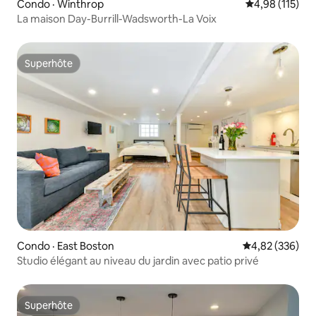
Condo · Winthrop
Note moyenne 
4,98 (115)
La maison Day-Burrill-Wadsworth-La Voix
Superhôte
Superhôte
Condo · East Boston
Note moyenne 
4,82 (336)
Studio élégant au niveau du jardin avec patio privé
Superhôte
Superhôte