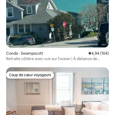
Condo · Swampscott
Note moyenne 
4,94 (104)
Retraite côtière avec vue sur l'océan | À distance de
marche de la plage | Salem
Coup de cœur voyageurs
Coup de cœur voyageurs