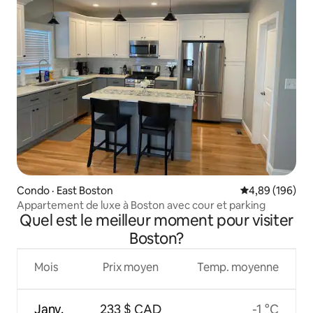
Condo · East Boston
Note moyenne 
4,89 (196)
Appartement de luxe à Boston avec cour et parking
Quel est le meilleur moment pour visiter
Boston?
Mois
Prix moyen
Temp. moyenne
Janv.
233 $ CAD
-1 °C