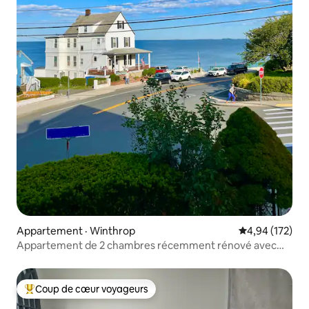
Appartement · Winthrop
Note moyenne 
4,94 (172)
Appartement de 2 chambres récemment rénové avec
vue sur l'océan
Coup de cœur voyageurs
Coup de cœur voyageurs parmi les plus aimés