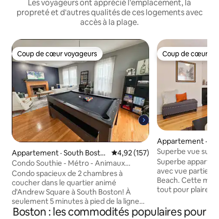
Les voyageurs ont apprécié l'emplacement, la
propreté et d'autres qualités de ces logements avec
accès à la plage.
Coup de cœur voyageurs
Coup de cœur vo
Coup de cœur voyageurs
Coup de cœur vo
Appartement · Re
Superbe vue sur l'
Appartement · South Bosto
Note moyenne de 4,92 sur 5, 1
4,92 (157)
train Logan Airpor
Superbe appartem
n
Condo Southie - Métro - Animaux
avec vue partielle
acceptés - Table de billard
Condo spacieux de 2 chambres à
Beach. Cette mai
coucher dans le quartier animé
tout pour plaire !! Il suffit de monter un
d'Andrew Square à South Boston! À
étage pour entrer 
seulement 5 minutes à pied de la ligne
au plancher de bois
Boston : les commodités populaires pour
rouge et à moins de 10 minutes des
un immense salon 