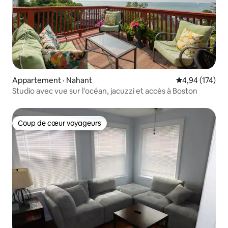
Appartement · Nahant
Note moyenne 
4,94 (174)
Studio avec vue sur l'océan, jacuzzi et accès à Boston
Coup de cœur voyageurs
Coup de cœur voyageurs