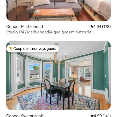
Condo · Marblehead
Note moyenne 
4,94 (178)
Studio 1742 Marblehead|À quelques minutes de
Salem|Parking
Coup de cœur voyageurs
Coup de cœur voyageurs parmi les plus aimés
Condo · Swampscott
Note moyenne 
4,99 (141)