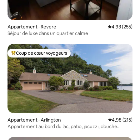
Appartement · Revere
Note moyenne 
4,93 (255)
Séjour de luxe dans un quartier calme
Coup de cœur voyageurs
Coup de cœur voyageurs parmi les plus aimés
Appartement · Arlington
Note moyenne 
4,98 (215)
Appartement au bord du lac, patio, jacuzzi, douche
extérieure