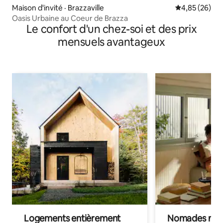
Maison d'invité · Brazzaville
Note moyenne
4,85 (26)
Oasis Urbaine au Coeur de Brazza
Le confort d'un chez-soi et des prix
mensuels avantageux
Logements entièrement
Nomades num