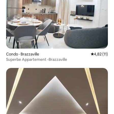
Condo · Brazzaville
Note moyenne
4,82 (11)
Superbe Appartement -Brazzaville