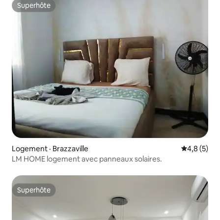
Superhôte
Superhôte
Logement · Brazzaville
Note moyen
4,8 (5)
LM HOME logement avec panneaux solaires.
Superhôte
Superhôte