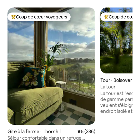
Coup de cœur voyageurs
Coup de cœur 
Coup de cœur voyageurs parmi les plus aimés
Coup de cœur voy
Tour · Bolsover
La tour
La tour est l'esc
de gamme parfaite
veulent s'éloigner
endroit isolé et qu
chose de différent. La tour
récemment été co
utilisée comme lo
Gîte à la ferme · Thornhill
Note moyenne de 5 sur 5, 3
5 (336)
C'était auparavant
Séjour confortable dans un refuge