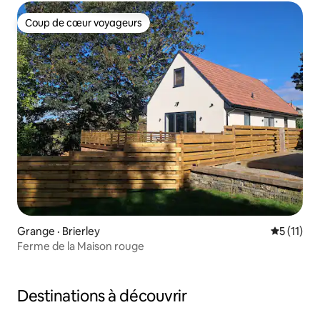
Coup de cœur voyageurs
Coup de cœur voyageurs
Grange · Brierley
Note moye
5 (11)
Ferme de la Maison rouge
Destinations à découvrir