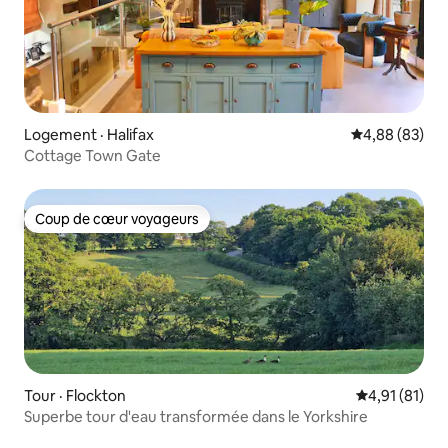
Logement · Halifax
Note moyenne
4,88 (83)
Cottage Town Gate
Coup de cœur voyageurs
Coup de cœur voyageurs
Tour · Flockton
Note moyenne
4,91 (81)
Superbe tour d'eau transformée dans le Yorkshire