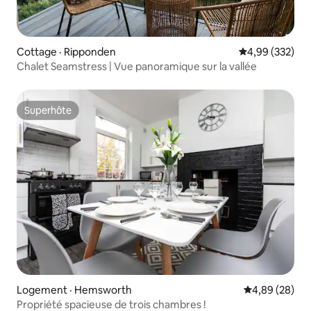
Cottage · Ripponden
Note moyenne 
4,99 (332)
Chalet Seamstress | Vue panoramique sur la vallée
Superhôte
Superhôte
Logement · Hemsworth
Note moyenne
4,89 (28)
Propriété spacieuse de trois chambres !