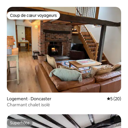
Coup de cœur voyageurs
Coup de cœur voyageurs
Logement · Doncaster
Note moye
5 (20)
Charmant chalet isolé
Superhôte
Superhôte