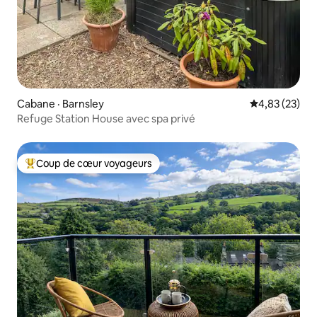
Cabane · Barnsley
Note moyenne
4,83 (23)
Refuge Station House avec spa privé
Coup de cœur voyageurs
Coup de cœur voyageurs parmi les plus aimés