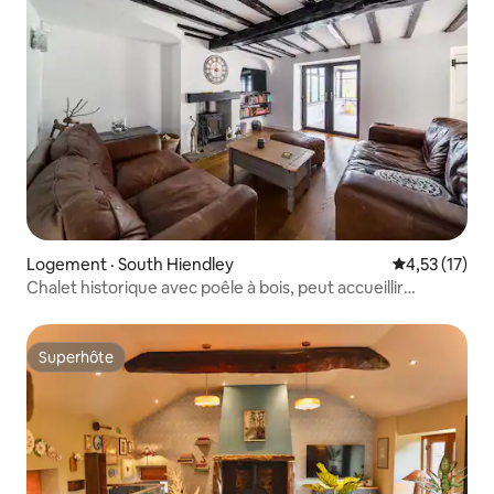
Logement · South Hiendley
Note moyenne
4,53 (17)
Chalet historique avec poêle à bois, peut accueillir
8 personnes
Superhôte
Superhôte