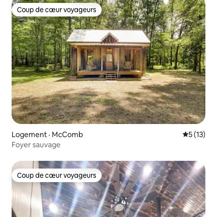
Coup de cœur voyageurs
Coup de cœur voyageurs
Logement · McComb
Note moye
5 (13)
Foyer sauvage
Coup de cœur voyageurs
Coup de cœur voyageurs