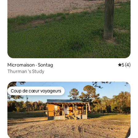
Micromaison · Sontag
Note moy
5 (4)
Thurman 's Study
Coup de cœur voyageurs
Coup de cœur voyageurs