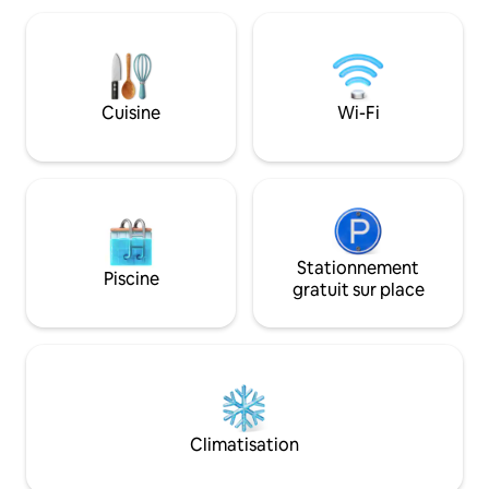
fenêtres, 1 000 pieds ca
approvisionnée, d'une salle à manger
par fibre optique 
élégante et d'un salon confortable au
1 Gbit/s en aval. Lit escamotable dans
charme classique. À quelques pas des
l'appartement. D
boutiques, des restaurants et des
d'informations. Ve
attractions locales, la maison allie histoire
Cuisine
Wi-Fi
acceptons uniquem
et commodité, créant l'endroit idéal
de personnes ayan
pour se détendre et découvrir la
commentaire posit
véritable hospitalité du Sud.
Stationnement
Piscine
gratuit sur place
Climatisation