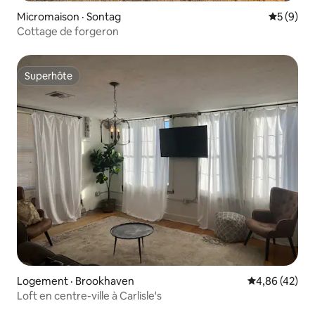
Micromaison · Sontag
Note moy
5 (9)
Cottage de forgeron
Superhôte
Superhôte
Logement · Brookhaven
Note moyenne
4,86 (42)
Loft en centre-ville à Carlisle's