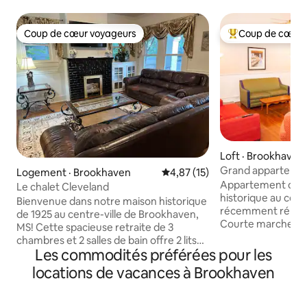
Coup de cœur voyageurs
Coup de cœur 
Coup de cœur voyageurs
Coup de cœur voy
Loft · Brookhaven
Grand appartemen
Logement · Brookhaven
Note moyenne de 4,87 sur 5, 
4,87 (15)
quartier historiq
Appartement comp
Le chalet Cleveland
historique au cœur
Bienvenue dans notre maison historique
récemment rénov
de 1925 au centre-ville de Brookhaven,
Courte marche (1 
MS! Cette spacieuse retraite de 3
jusqu'à 5 restaura
chambres et 2 salles de bain offre 2 lits
l'immeuble), netto
Les commodités préférées pour les
king et 1 queen, offrant un confort pour
bibliothèque, dép
les familles, les couples ou les groupes.
locations de vacances à Brookhaven
magasin à un dolla
Profitez d'une tasse de thé tout en étant
bien plus encore !
assis sur notre balançoire de porche,
planchers de bois 
d'une cuisine entièrement