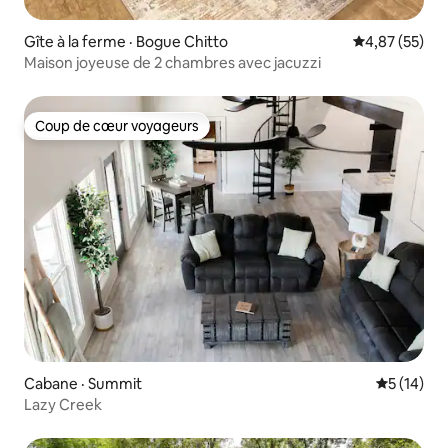
Gîte à la ferme · Bogue Chitto
Note moyenne
4,87 (55)
Maison joyeuse de 2 chambres avec jacuzzi
Coup de cœur voyageurs
Coup de cœur voyageurs
Cabane · Summit
Note moye
5 (14)
Lazy Creek