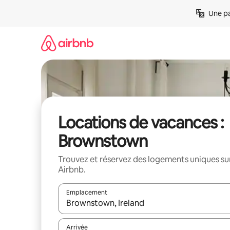
Aller
Une pa
directement
au
contenu
Locations de vacances :
Brownstown
Trouvez et réservez des logements uniques su
Airbnb.
Emplacement
Quand les résultats sont affichés, parcourez-les en 
Arrivée