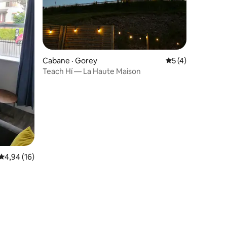
Cabane · Gorey
Note moyenne de 
5 (4)
Teach Hí — La Haute Maison
res
Note moyenne de 4,94 sur 5, 16 commentaires
4,94 (16)