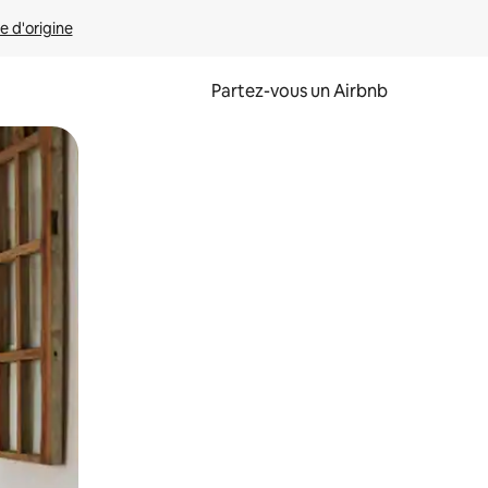
e d'origine
Partez-vous un Airbnb
et en les faisant glisser.