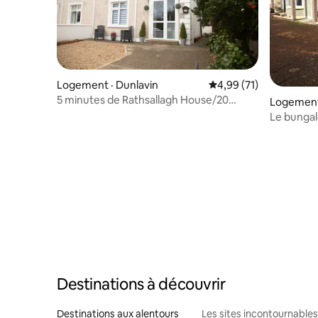
Logement · Dunlavin
Note moyenne de 4,99
4,99 (71)
5 minutes de Rathsallagh House/20
Logement
minutes de Punchestown
Le bunga
Destinations à découvrir
Destinations aux alentours
Les sites incontournables