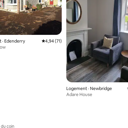
 sur 5, 71 commentaires
 · Edenderry
Note moyenne de 4,94 sur 5, 71 commentai
4,94 (71)
low
Logement · Newbridge
Adare House
 du coin