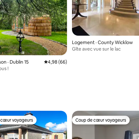
Logement · County Wicklow
Gîte avec vue sur le lac
on · Dublin 15
Note moyenne de 4,98 sur 5, 66 commentai
4,98 (66)
us !
 sur 5, 83 commentaires
 cœur voyageurs
Coup de cœur voyageurs
 cœur voyageurs
Coup de cœur voyageurs