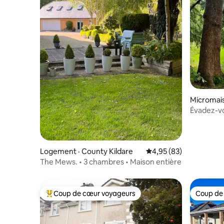
Micromais
Évadez-vo
Logement · County Kildare
Note moyenne de 4,95
4,95 (83)
The Mews. • 3 chambres • Maison entière
Coup de cœur voyageurs
Coup de
Coup de cœur voyageurs parmi les plus aimés
Coup de