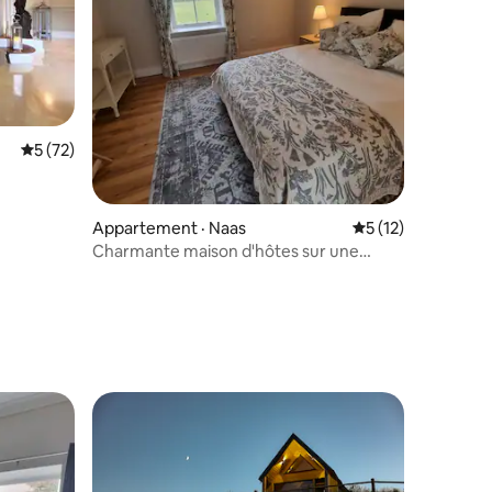
Note moyenne de 5 sur 5, 72 commentaires
5 (72)
res
Appartement · Naas
Note moyenne de 
5 (12)
Charmante maison d'hôtes sur une
ferme à la campagne