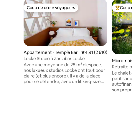
Coup de cœur voyageurs
Coup 
Coup de cœur voyageurs
Coup de 
Appartement · Temple Bar
Note moyenne de 4,91 su
4,91 (2 610)
Locke Studio à Zanzibar Locke
Micromais
Avec une moyenne de 28 m² d'espace,
Retraite p
nos luxueux studios Locke ont tout pour
d'un refu
Le chalet 
plaire (et plus encore). Il y a de la place
petit san
pour se détendre, avec un lit king-size
autofinan
britannique de 150 cm x 200 cm et un
son propre
canapé artisanal unique en son genre.
sauvage e
Espace de vie, avec une cuisine
alimentair
entièrement équipée comprenant une
produits c
table à manger, un lave-linge/sèche-
avons tra
linge, un lave-vaisselle et de nombreux
site en u
ustensiles de cuisine design. Plus tous les
connu sou
avantages Locke, y compris la
Rencontr
climatisation, une douche à effet pluie