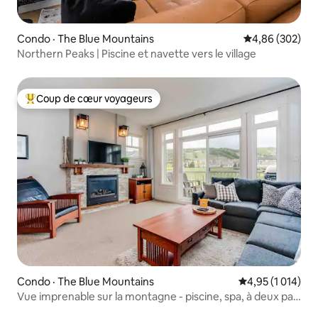
Condo · The Blue Mountains
Note moyenne 
4,86 (302)
Northern Peaks | Piscine et navette vers le village
Coup de cœur voyageurs
Coup de cœur voyageurs parmi les plus aimés
Condo · The Blue Mountains
Note moyenne de
4,95 (1 014)
Vue imprenable sur la montagne - piscine, spa, à deux pas
de Blue