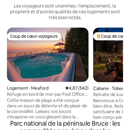
Les voyageurs sont unanimes : l'emplacement, la
propreté et d'autres qualités de ces logements sont
très bien notés.
Coup de cœur voyageurs
Coup de cœur 
Coup de cœur voyageurs
Coup de cœur voy
Logement · Meaford
Note moyenne de 4,87 sur 5, 5
4,87 (542)
Cabane · Tobermo
Refuge en bord de mer par Post Office
Retraite de luxe 
Motel * SPA
moderne et spa
Cette maison de plage a été conçue
Bienvenue à Ceda
dans un souci de détente et de plaisir de
bien-être. Retire
la convivialité. Laissez vos soucis
sanctuaire de 3 ch
s'évaporer en vous glissant dans la
bain conçu par Gr
Parc national de la péninsule Bruce : les
chaleur de ce jacuzzi au bord de l'eau,
2 acres privés, à 
offrant une vue imprenable sur la baie
Tobermory. Ce joy