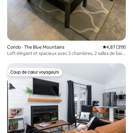
Condo · The Blue Mountains
Note moyenne 
4,87 (319)
Loft élégant et spacieux avec 2 chambres, 2 salles de bain
et 2 balcons
Coup de cœur voyageurs
Coup de cœur voyageurs