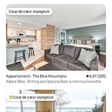
Coup de cœur voyageurs
Coup de cœur voyageurs
Appartement · The Blue Mountains
Note moyenne 
4,97 (205)
Alpine Bliss : lit King size/piscine/bain à remous/navette
Coup de cœur voyageurs
Coup de cœur voyageurs parmi les plus aimés