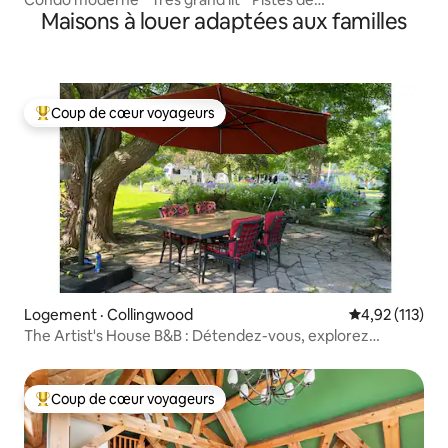
Maisons à louer adaptées aux familles
ski * Spa * Lac * Plage
Coup de cœur voyageurs
Coup de cœur voyageurs parmi les plus aimés
Logement · Collingwood
Note moyenne 
4,92 (113)
The Artist's House B&B : Détendez-vous, explorez
Collingwood
Coup de cœur voyageurs
Coup de cœur voyageurs parmi les plus aimés