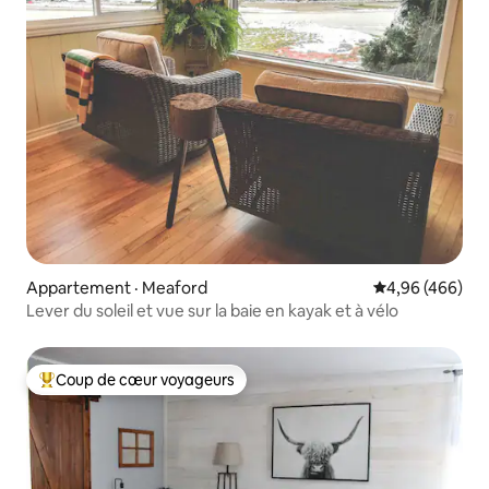
Appartement · Meaford
Note moyenne 
4,96 (466)
Lever du soleil et vue sur la baie en kayak et à vélo
Coup de cœur voyageurs
Coup de cœur voyageurs parmi les plus aimés