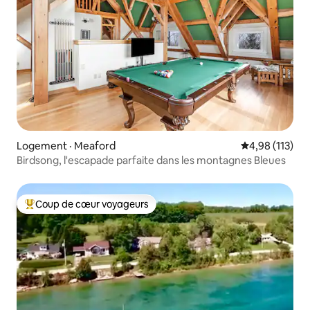
Logement · Meaford
Note moyenne 
4,98 (113)
Birdsong, l'escapade parfaite dans les montagnes Bleues
Coup de cœur voyageurs
Coup de cœur voyageurs parmi les plus aimés