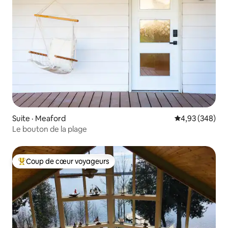
Suite · Meaford
Note moyenne 
4,93 (348)
Le bouton de la plage
Coup de cœur voyageurs
Coup de cœur voyageurs parmi les plus aimés