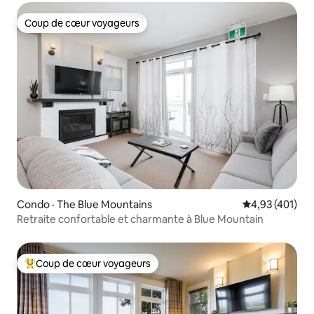
Coup de cœur voyageurs
Coup de cœur voyageurs
Condo · The Blue Mountains
Note moyenne 
4,93 (401)
Retraite confortable et charmante à Blue Mountain
Coup de cœur voyageurs
Coup de cœur voyageurs parmi les plus aimés