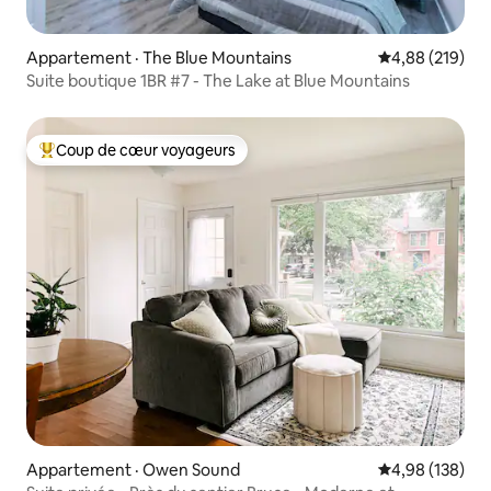
Appartement · The Blue Mountains
Note moyenne 
4,88 (219)
Suite boutique 1BR #7 - The Lake at Blue Mountains
Coup de cœur voyageurs
Coup de cœur voyageurs parmi les plus aimés
Appartement · Owen Sound
Note moyenne 
4,98 (138)