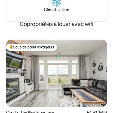
Climatisation
Copropriétés à louer avec wifi
Coup de cœur voyageurs
Coup de cœur voyageurs parmi les plus aimés
Condo · The Blue Mountains
Note moyenne 
4,93 (646)