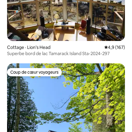
Cottage · Lion's Head
Note moyenne
4,9 (167)
Superbe bord de lac Tamarack Island Sta-2024-297
Coup de cœur voyageurs
Coup de cœur voyageurs