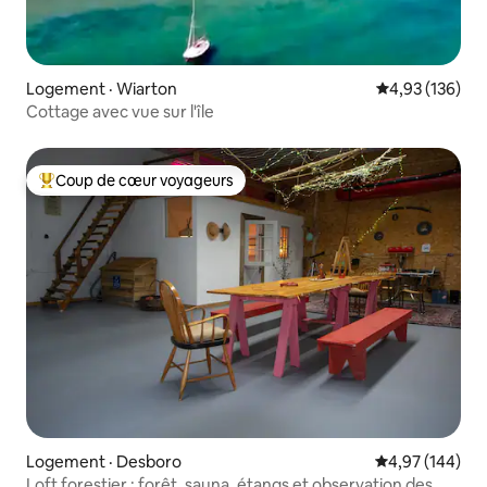
Logement · Wiarton
Note moyenne 
4,93 (136)
Cottage avec vue sur l'île
Coup de cœur voyageurs
Coup de cœur voyageurs parmi les plus aimés
Logement · Desboro
Note moyenne 
4,97 (144)
Loft forestier : forêt, sauna, étangs et observation des