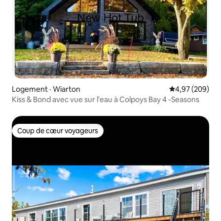
Logement · Wiarton
Note moyenne 
4,97 (209)
Kiss & Bond avec vue sur l'eau à Colpoys Bay 4 -Seasons
Coup de cœur voyageurs
Coup de cœur voyageurs