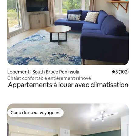
Logement · South Bruce Peninsula
Note moyen
5 (102)
Chalet confortable entièrement rénové
Appartements à louer avec climatisation
Coup de cœur voyageurs
Coup de cœur voyageurs