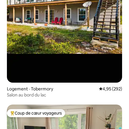
Logement · Tobermory
Note moyenne 
4,95 (292)
Salon au bord du lac
Coup de cœur voyageurs
Coup de cœur voyageurs parmi les plus aimés