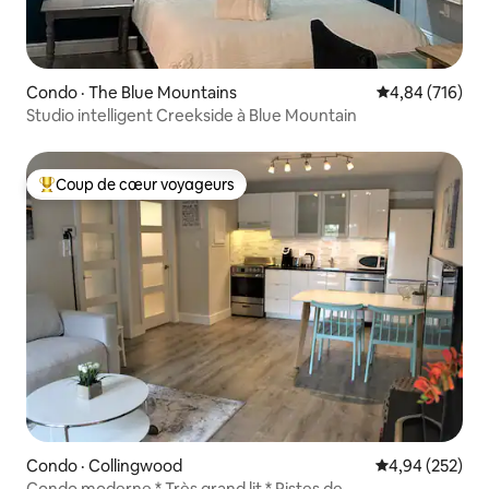
Condo · The Blue Mountains
Note moyenne 
4,84 (716)
Studio intelligent Creekside à Blue Mountain
Coup de cœur voyageurs
Coup de cœur voyageurs parmi les plus aimés
Condo · Collingwood
Note moyenne 
4,94 (252)
Condo moderne * Très grand lit * Pistes de