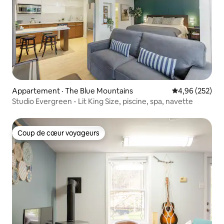
Appartement · The Blue Mountains
Note moyenne 
4,96 (252)
Studio Evergreen - Lit King Size, piscine, spa, navette
Coup de cœur voyageurs
Coup de cœur voyageurs