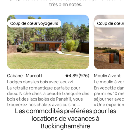
très bien notés.
Coup de cœur voyageurs
Coup de cœur vo
Coup de cœur voyageurs
Coup de cœur vo
Cabane · Murcott
Note moyenne de 4,89 sur 5, 9
4,89 (976)
Moulin à vent · Ox
Lodges dans les bois avec jacuzzi
Le moulin à vent Bl
Bicester Village
La retraite romantique parfaite pour
En vedette dans l
deux. Niché dans la beauté tranquille des
parmi les 10 meill
bois et des lacs isolés de Panshill, vous
séjourner avec des
trouverez nos chalets avec cuisine
« Une expérience 
Les commodités préférées pour les
équipée et leur propre spa privé.
Parfait pour une 
Prosecco et chocolats gratuits à l'arrivée
deux ou une esca
locations de vacances à
(n'hésitez pas à me contacter si vous
famille ou entre am
Buckinghamshire
préférez un alcoolique) Le célèbre
jusqu'à 4 adultes