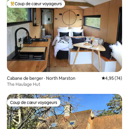
Coup de cœur voyageurs
Coup de cœur voyageurs parmi les plus aimés
Cabane de berger · North Marston
Note moyenne
4,95 (74)
The Haulage Hut
Coup de cœur voyageurs
Coup de cœur voyageurs