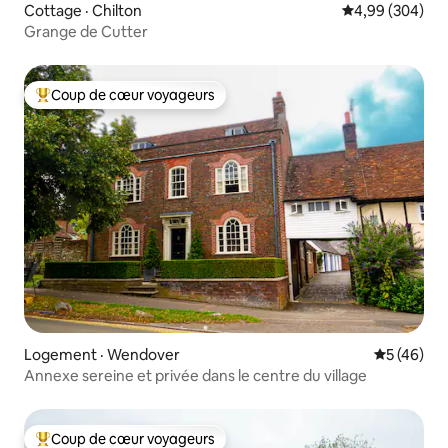
Cottage · Chilton
Note moyenne 
4,99 (304)
Grange de Cutter
Coup de cœur voyageurs
Coup de cœur voyageurs parmi les plus aimés
Logement · Wendover
Note moye
5 (46)
Annexe sereine et privée dans le centre du village
Coup de cœur voyageurs
Coup de cœur voyageurs parmi les plus aimés