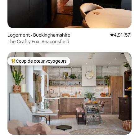
Logement · Buckinghamshire
Note moyenne
4,91 (57)
The Crafty Fox, Beaconsfield
Coup de cœur voyageurs
Coup de cœur voyageurs parmi les plus aimés