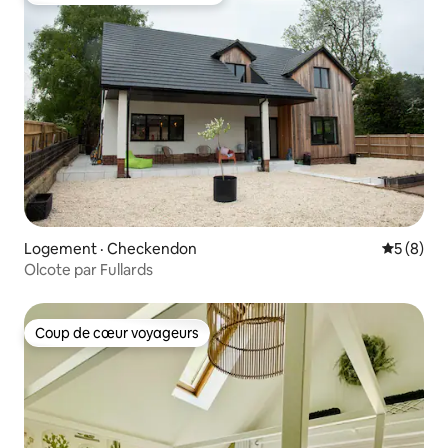
Logement · Checkendon
Note moy
5 (8)
Olcote par Fullards
Coup de cœur voyageurs
Coup de cœur voyageurs