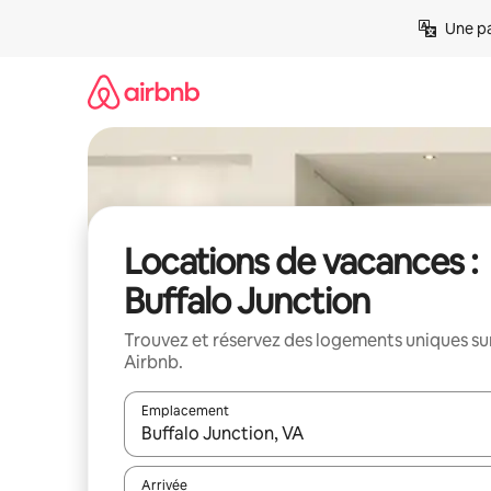
Aller
Une pa
directement
au
contenu
Locations de vacances :
Buffalo Junction
Trouvez et réservez des logements uniques su
Airbnb.
Emplacement
Quand les résultats sont affichés, parcourez-les en 
Arrivée