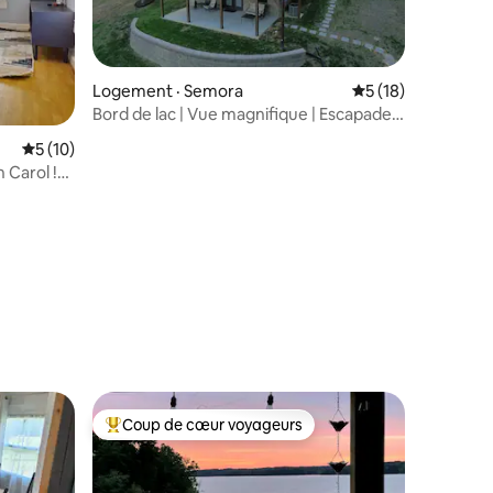
Logement · Semora
Note moyenne de 5
5 (18)
Bord de lac | Vue magnifique | Escapade
parfaite
res
Note moyenne de 5 sur 5, 10 commentaires
5 (10)
 Carol !
Coup de cœur voyageurs
les plus aimés
Coup de cœur voyageurs parmi les plus aimés