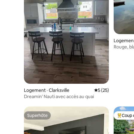
Logement 
Rouge, bla
quai privé
Logement · Clarksville
Note moyenne de 5
5 (25)
Dreamin' Nauti avec accès au quai
Superhôte
Coup 
Superhôte
Coup de 