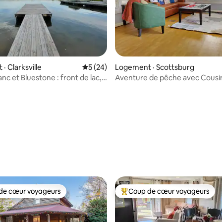
· Clarksville
Note moyenne de 5 sur 5, 24 commentai
5 (24)
Logement · Scottsburg
nc et Bluestone : front de lac,
Aventure de pêche avec Cousin
Scottsburg, Virginie
 sur 5, 25 commentaires
de cœur voyageurs
Coup de cœur voyageurs
cœur voyageurs parmi les plus aimés
Coup de cœur voyageurs parmi 