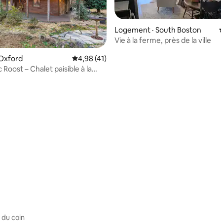
Logement · South Boston
Vie à la ferme, près de la ville
 Oxford
Note moyenne de 4,98 sur 5, 41 commentai
4,98 (41)
 Roost – Chalet paisible à la
5 sur 5, 6 commentaires
 du coin