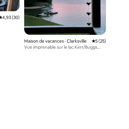
Note moyenne de 4,93 sur 5, 30 commentaires
4,93 (30)
res
Maison de vacances · Clarksville
Note moyenne de 5
5 (25)
Vue imprenable sur le lac Kerr/Buggs
Island