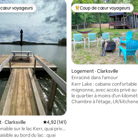
 cœur voyageurs
Coup de cœur voyageurs
 cœur voyageurs
Coup de cœur voyageurs parmi 
sur 5, 109 commentaires
Logement · Clarksville
Enraciné dans l'amour
Kerr Lake : cabane confortable
mignonne, avec accès privé au 
le quartier à moins d'un kilomèt
Chambre à l'étage, LR/kitchen
ouverte, une salle de bain, en V
rurale. Table de cuisson à deux 
petit four (pas de lave-vaisselle)
· Clarksville
Note moyenne de 4,92 sur 5, 141 commentai
4,92 (141)
w&d. Lit King Size, plus un lit d
able sur le lac Kerr, quai privé,
avec lit gigogne éphémère dans 
aisible au bord du lac : quai
canapé convertible queen size 