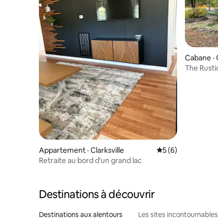
Cabane ·
The Rustic
ferme
Appartement · Clarksville
Note moyenne de 
5 (6)
Retraite au bord d'un grand lac
Destinations à découvrir
Destinations aux alentours
Les sites incontournables