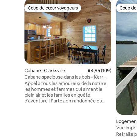
Coup de cœur voyageurs
Coup de
Coup de cœur voyageurs
Coup de
Cabane · Clarksville
Note moyenne de 4,95 
4,95 (109)
Cabane spacieuse dans les bois - Kerr
Lake
Appel à tous les amoureux de la nature,
les hommes et femmes qui aiment le
plein air et les familles en quête
d'aventure ! Partez en randonnée ou
profitez du jacuzzi. Cabane en bois près
de Clarksville et Bluestone Landing.
Faites une promenade ou un tour en
Logement 
voiturette de golf pour rejoindre le quai
Vue impren
de la propriété ou asseyez-vous sur le
calme
Retraite p
porche et détendez-vous. Proche de