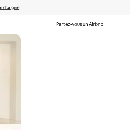
e d'origine
Partez-vous un Airbnb
et en les faisant glisser.