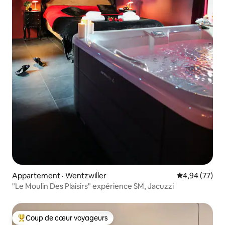
Appartement · Wentzwiller
Note moyenne
4,94 (77)
"Le Moulin Des Plaisirs" expérience SM, Jacuzzi
Coup de cœur voyageurs
Coup de cœur voyageurs parmi les plus aimés