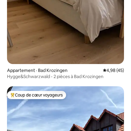
Appartement · Bad Krozingen
Note moyenne
4,98 (45)
Hygge&Schwarzwald - 2 pièces à Bad Krozingen
Coup de cœur voyageurs
Coup de cœur voyageurs parmi les plus aimés