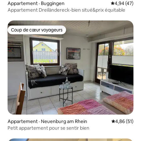
Appartement · Buggingen
Note moyenne
4,94 (47)
Appartement Dreiländereck-bien situé&prix équitable
Coup de cœur voyageurs
Coup de cœur voyageurs
Appartement · Neuenburg am Rhein
Note moyenne
4,86 (51)
Petit appartement pour se sentir bien