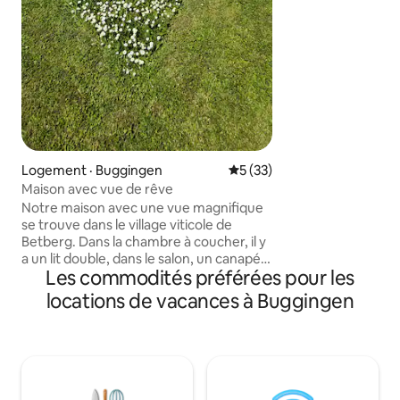
lave-vaisselle, réf
ondes, bouilloire, c
sèche-cheveux, etc. Toutes
chambres dispose
moustiquaire et vo
serviettes et le lin
pas de frais de net
Logement · Buggingen
Note moyenne de 5 sur 5, 
5 (33)
Maison avec vue de rêve
Notre maison avec une vue magnifique
se trouve dans le village viticole de
Betberg. Dans la chambre à coucher, il y
a un lit double, dans le salon, un canapé
Les commodités préférées pour les
lit offre 2 places de couchage
supplémentaires. Notre cuisine est
locations de vacances à Buggingen
entièrement équipée. Il y a une salle de
bain avec douche à l'italienne, et des
toilettes invités. Le lave linge se trouve
au sous-sol. Le parking est à côté de la
maison, il y a de la place pour les vélos
dans le carport. Barbecue et bol de feu