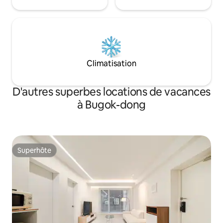
sud-ouest, donc c'e
de l'après-midi ent
logement rétro-é
atmosphère très 
jour de pluie. ☾ Un endroit où la nuit est
charmante, Nous 
vous reposerez c
Climatisation
D'autres superbes locations de vacances
à Bugok-dong
Superhôte
Superhôte