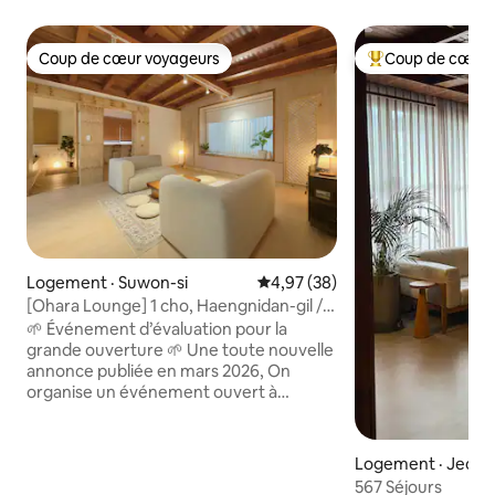
Coup de cœur voyageurs
Coup de cœur 
Coup de cœur voyageurs
Coup de cœur voy
Logement · Suwon-si
Note moyenne de 4,97 sur 5, 
4,97 (38)
[Ohara Lounge] 1 cho, Haengnidan-gil /
Hauteur de plafond élevée / Téléviseur à
🌱 Événement d’évaluation pour la
écran plat de 100 pouces / Netflix /
grande ouverture 🌱 Une toute nouvelle
Changement quotidien de la literie /
annonce publiée en mars 2026, On
Hébergement chaleureux
organise un événement ouvert à
tous. 🩵 1. Si vous laissez un bon
commentaire, Nous prendrons en
charge les frais de stationnement le jour
Logement · Jeong
de votre séjour.🩵 (Veuillez nous indiquer
567 Séjours