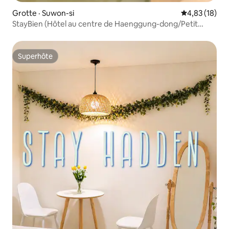
Grotte · Suwon-si
Note moyenne
4,83 (18)
StayBien (Hôtel au centre de Haenggung-dong/Petit
déjeuner fourni/Jacuzzi extérieur sans frais
supplémentaires/2 chambres, 2 lits)
Superhôte
Superhôte