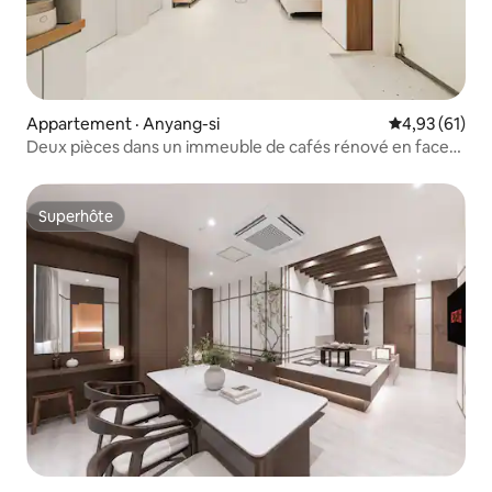
Appartement · Anyang-si
Note moyenne
4,93 (61)
Deux pièces dans un immeuble de cafés rénové en face
de la gare d'Anyang
Superhôte
Superhôte