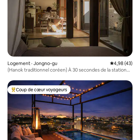
Logement · Jongno-gu
Note moyenne
4,98 (43)
{Hanok traditionnel coréen} À 30 secondes de la station
Dongmyo-myeon / Hanok indépendant à usage exclusif /
DDP / Cheonggyecheon / Jongno / Sélection d'excellents
hanoks / Maximum 5 personnes /
Coup de cœur voyageurs
Coup de cœur voyageurs parmi les plus aimés