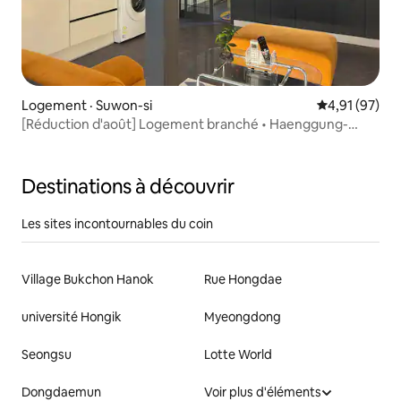
Logement · Suwon-si
Note moyenne
4,91 (97)
[Réduction d'août] Logement branché • Haenggung-
dong • Gare de Suwon • Stationnement gratuit •
Emplacement idéal • Tout neuf • Hwaseong Haenggung •
Rendez-vous amoureux
Destinations à découvrir
Les sites incontournables du coin
Village Bukchon Hanok
Rue Hongdae
université Hongik
Myeongdong
Seongsu
Lotte World
Dongdaemun
Voir plus d'éléments