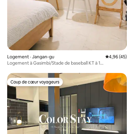
Logement · Jangan-gu
Note moyenne
4,96 (45)
Logement à Gasimbi/Stade de baseball KT à 1
minute/Hwaseong de Suwon à 5 minutes/Haenggung-
dong à 5 minutes/Starfield à 10 minutes/ /Rue des poulets
rôtis/Bus de l'aéroport à 5 minutes
Coup de cœur voyageurs
Coup de cœur voyageurs