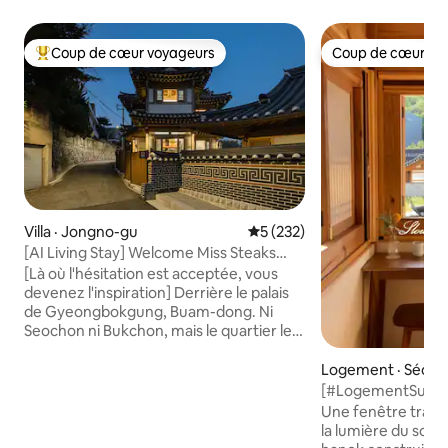
Coup de cœur voyageurs
Coup de cœur vo
Coup de cœur voyageurs parmi les plus aimés
Coup de cœur vo
Villa · Jongno-gu
Note moyenne de 5 sur 5, 2
5 (232)
[AI Living Stay] Welcome Miss Steaks
House - Séjour dans une maison
[Là où l'hésitation est acceptée, vous
individuelle hanok à Buam-dong, Jongno
devenez l'inspiration] Derrière le palais
de Gyeongbokgung, Buam-dong. Ni
Seochon ni Bukchon, mais le quartier le
plus calme de Séoul. Au bout de cette
ruelle, il y avait un hanok privé. Le site où
Logement · Séoul
Anpyeongdaegun, le prince de Joseon,
[#LogementSurDe
a séjourné. En plus de ces 500 ans, un
Uíeong] Hanok pri
Une fenêtre tranqu
toit de tuiles et des piliers en bois, La
groupes, voyages e
la lumière du solei
maison est construite dans le style
Hanok Positives