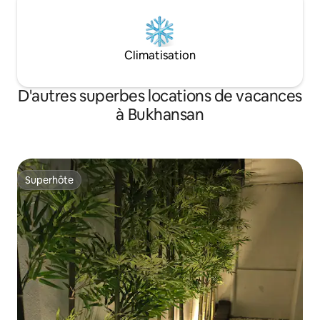
endroit de Séoul depuis l'arrêt d'autobus
Bukhansan, prome
devant la porte. Si vous avez hésité,
café) Dans la continuité de l'atmosphère
même cette hésitation est la bienvenue.
accueillante du h
À Buam-dong, votre propre Séoul.
créé à l'aide de ma
Climatisation
plus de la beauté d
traces de ça parto
Dans cet endroit où
D'autres superbes locations de vacances
a été aménagé avec amo
à Bukhansan
attendons.
Superhôte
Superhôte