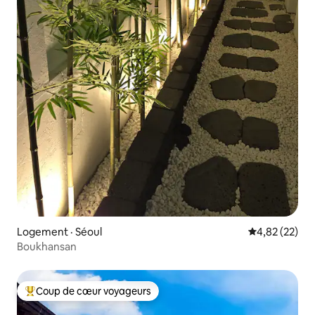
Logement · Séoul
Note moyenne
4,82 (22)
Boukhansan
Coup de cœur voyageurs
Coup de cœur voyageurs parmi les plus aimés