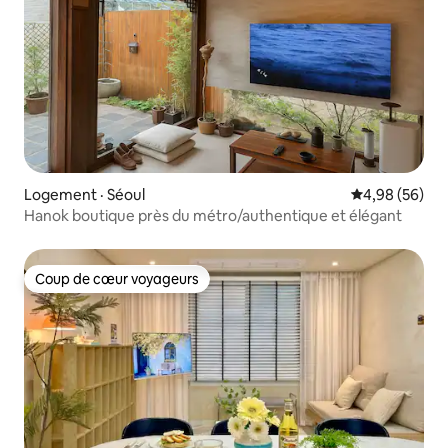
Logement · Séoul
Note moyenne
4,98 (56)
Hanok boutique près du métro/authentique et élégant
Coup de cœur voyageurs
Coup de cœur voyageurs