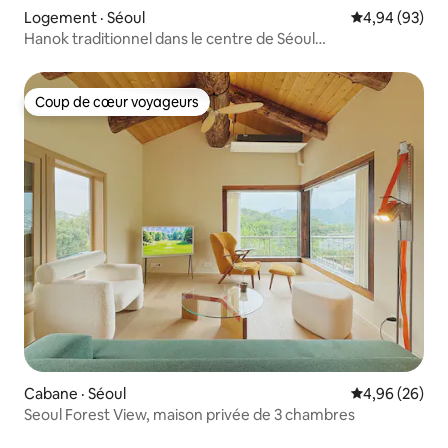
Logement · Séoul
Note moyenne
4,94 (93)
Hanok traditionnel dans le centre de Séoul
(@Hyook_stay)
Coup de cœur voyageurs
Coup de cœur voyageurs
Cabane · Séoul
Note moyenne
4,96 (26)
Seoul Forest View, maison privée de 3 chambres