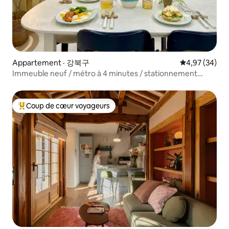
Appartement · 강북구
Note moyenne
4,97 (34)
Immeuble neuf / métro à 4 minutes / stationnement
gratuit / Bukhansan / Myeong-dong / Dongdaemun /
grand salon / Jongno / voyage en famille / Université
féminine de Deokseong
Coup de cœur voyageurs
Coup de cœur voyageurs parmi les plus aimés