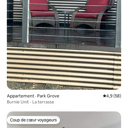
Appartement · Park Grove
Note moyenn
4,9 (58)
Burnie Unit - La terrasse
Coup de cœur voyageurs
Coup de cœur voyageurs