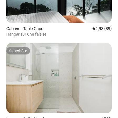
Cabane · Table Cape
Note moyenne
4,98 (89)
Hangar sur une falaise
Superhôte
Superhôte