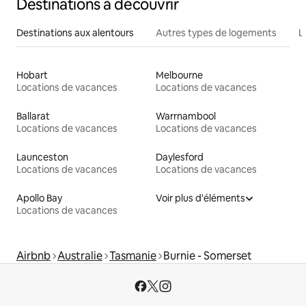
Destinations à découvrir
Destinations aux alentours
Autres types de logements
L
Hobart
Melbourne
Locations de vacances
Locations de vacances
Ballarat
Warrnambool
Locations de vacances
Locations de vacances
Launceston
Daylesford
Locations de vacances
Locations de vacances
Apollo Bay
Voir plus d'éléments
Locations de vacances
Airbnb
Australie
Tasmanie
Burnie - Somerset