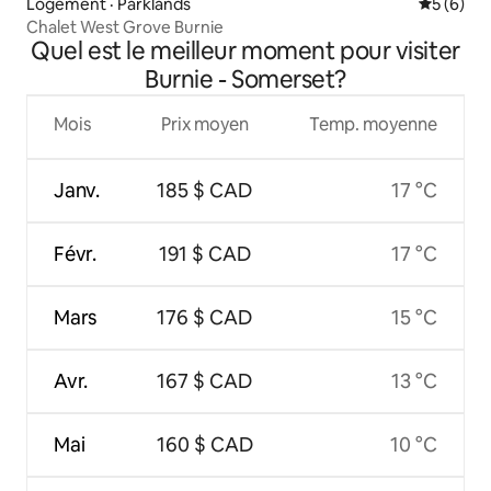
Logement · Parklands
Note moy
5 (6)
Chalet West Grove Burnie
Quel est le meilleur moment pour visiter
Burnie - Somerset?
Mois
Prix moyen
Temp. moyenne
Janv.
185 $ CAD
17 °C
Févr.
191 $ CAD
17 °C
Mars
176 $ CAD
15 °C
Avr.
167 $ CAD
13 °C
Mai
160 $ CAD
10 °C