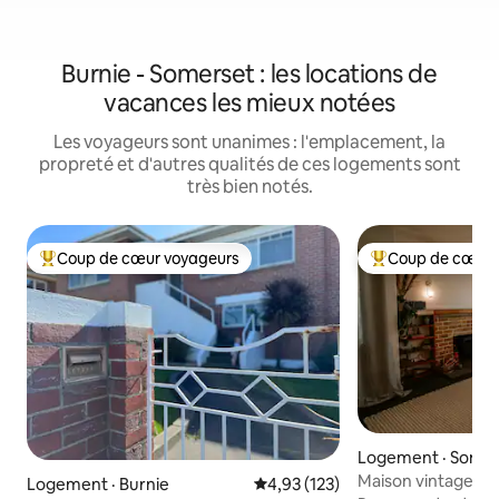
Burnie - Somerset : les locations de
vacances les mieux notées
Les voyageurs sont unanimes : l'emplacement, la
propreté et d'autres qualités de ces logements sont
très bien notés.
Coup de cœur voyageurs
Coup de cœur 
Coup de cœur voyageurs parmi les plus aimés
Coup de cœur voy
Logement · Some
Maison vintage : Ba
Logement · Burnie
Note moyenne de 4,93 sur 5, 1
4,93 (123)