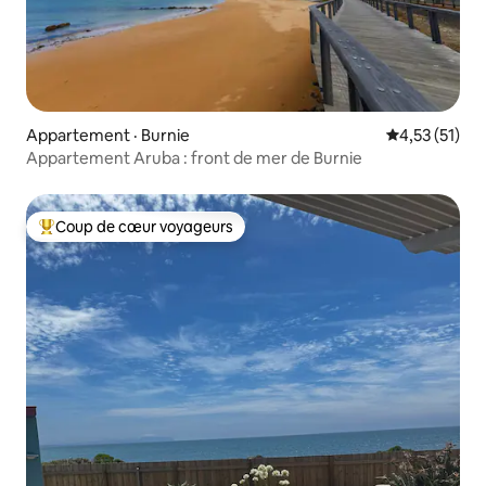
Appartement · Burnie
Note moyenne
4,53 (51)
Appartement Aruba : front de mer de Burnie
Coup de cœur voyageurs
Coup de cœur voyageurs parmi les plus aimés