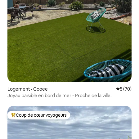
Logement · Cooee
Note moye
5 (70)
Joyau paisible en bord de mer - Proche de la ville.
Coup de cœur voyageurs
Coup de cœur voyageurs parmi les plus aimés