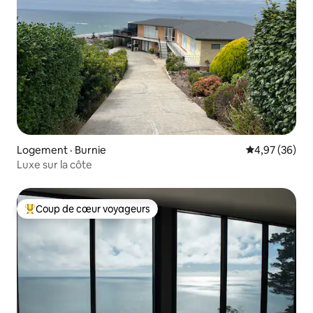
Logement · Burnie
Note moyenne
4,97 (36)
Luxe sur la côte
Coup de cœur voyageurs
Coup de cœur voyageurs parmi les plus aimés