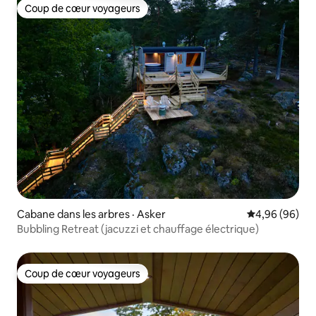
Coup de cœur voyageurs
Coup de cœur voyageurs
Cabane dans les arbres · Asker
Note moyenne
4,96 (96)
Bubbling Retreat (jacuzzi et chauffage électrique)
Coup de cœur voyageurs
Coup de cœur voyageurs