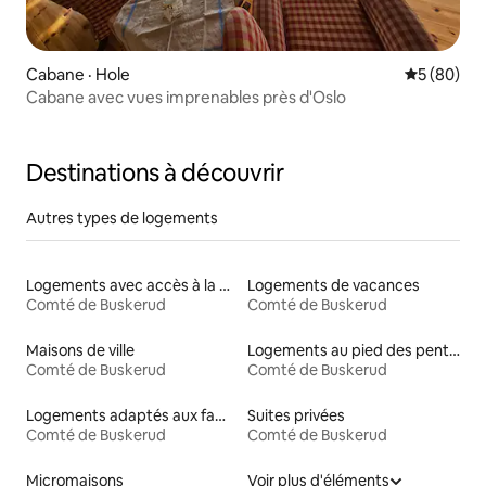
Cabane · Hole
Note moye
5 (80)
Cabane avec vues imprenables près d'Oslo
Destinations à découvrir
Autres types de logements
Logements avec accès à la plage
Logements de vacances
Comté de Buskerud
Comté de Buskerud
Maisons de ville
Logements au pied des pentes à louer
Comté de Buskerud
Comté de Buskerud
Logements adaptés aux familles à louer
Suites privées
Comté de Buskerud
Comté de Buskerud
Micromaisons
Voir plus d'éléments