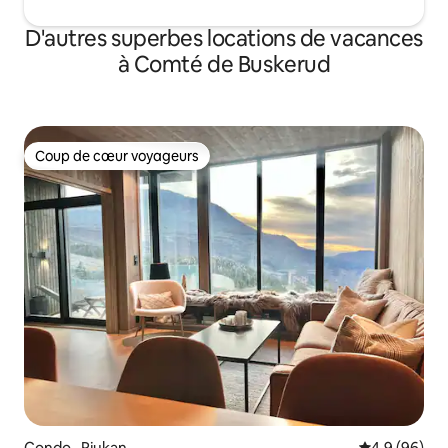
D'autres superbes locations de vacances
à Comté de Buskerud
Coup de cœur voyageurs
Coup de cœur voyageurs
Condo · Rjukan
Note moyenn
4,9 (96)