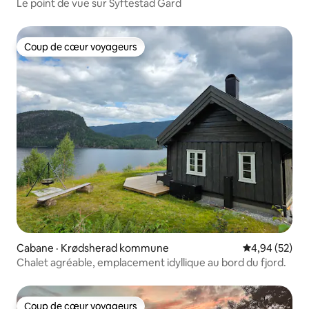
Le point de vue sur Syftestad Gard
Coup de cœur voyageurs
Coup de cœur voyageurs
Cabane · Krødsherad kommune
Note moyenne
4,94 (52)
Chalet agréable, emplacement idyllique au bord du fjord.
Coup de cœur voyageurs