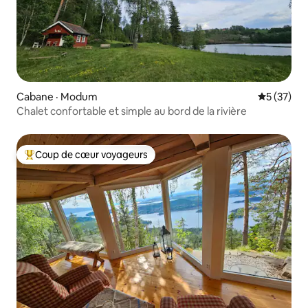
Cabane · Modum
Note moye
5 (37)
Chalet confortable et simple au bord de la rivière
Coup de cœur voyageurs
Coup de cœur voyageurs parmi les plus aimés