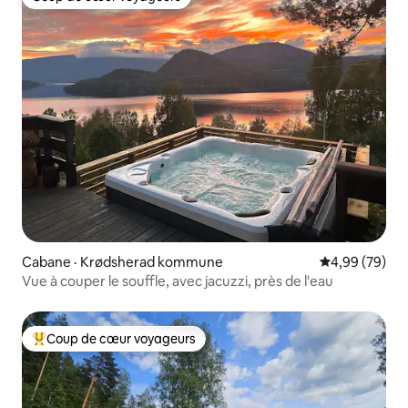
Coup de cœur voyageurs
Cabane · Krødsherad kommune
Note moyenne
4,99 (79)
Vue à couper le souffle, avec jacuzzi, près de l'eau
Coup de cœur voyageurs
Coup de cœur voyageurs parmi les plus aimés