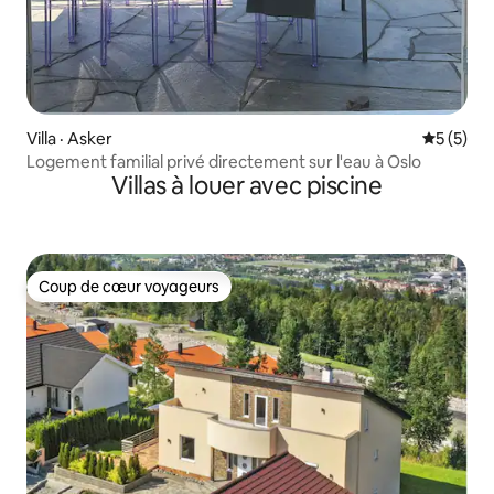
Villa · Asker
Note moy
5 (5)
Logement familial privé directement sur l'eau à Oslo
Villas à louer avec piscine
Coup de cœur voyageurs
Coup de cœur voyageurs