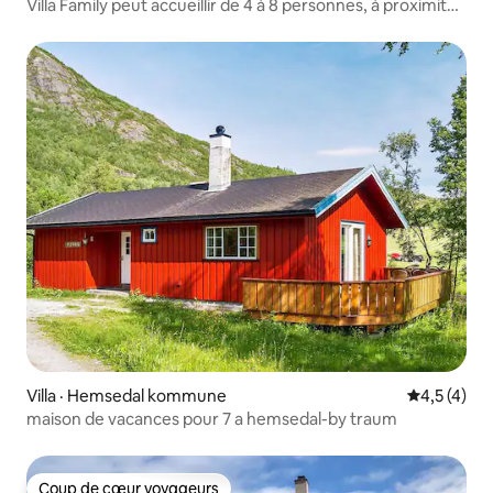
Villa Family peut accueillir de 4 à 8 personnes, à proximité
des attractions
Villa · Hemsedal kommune
Note moyen
4,5 (4)
maison de vacances pour 7 a hemsedal-by traum
Coup de cœur voyageurs