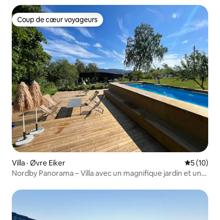
Coup de cœur voyageurs
Coup de cœur voyageurs
Villa · Øvre Eiker
Note moye
5 (10)
Nordby Panorama – Villa avec un magnifique jardin et une
piscine