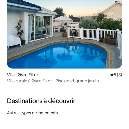
Villa · Øvre Eiker
Note moy
5 (3)
Villa rurale à Øvre Eiker - Piscine et grand jardin
Destinations à découvrir
Autres types de logements