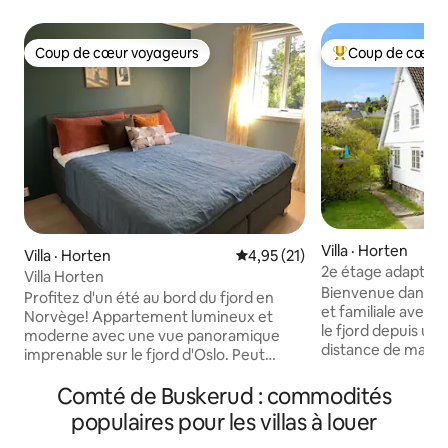
Coup de cœur voyageurs
Coup de cœur 
Coup de cœur voyageurs
Coup de cœur voy
Villa · Horten
Villa · Horten
Note moyenne de 4,95 sur 5, 
4,95 (21)
2e étage adapté au
Villa Horten
chambres et vue su
Bienvenue dans u
Profitez d'un été au bord du fjord en
et familiale avec 
Norvège! Appartement lumineux et
le fjord depuis un 
moderne avec une vue panoramique
distance de march
imprenable sur le fjord d'Oslo. Peut
Horten. Cuisine entièrement équipée et
accueillir jusqu'à 6 personnes avec deux
salle à manger ch
Comté de Buskerud : commodités
chambres à coucher dotées de lits
canapé confortabl
doubles, un canapé-lit, une cuisine
populaires pour les villas à louer
manger qui peut ê
entièrement équipée, une connexion
longue table. Salon lumineux avec