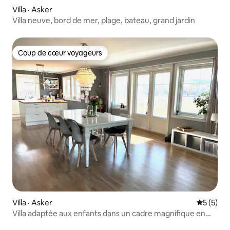
Villa · Asker
Villa neuve, bord de mer, plage, bateau, grand jardin
Coup de cœur voyageurs
Coup de cœur voyageurs
Villa · Asker
Note moy
5 (5)
Villa adaptée aux enfants dans un cadre magnifique en
bord de mer