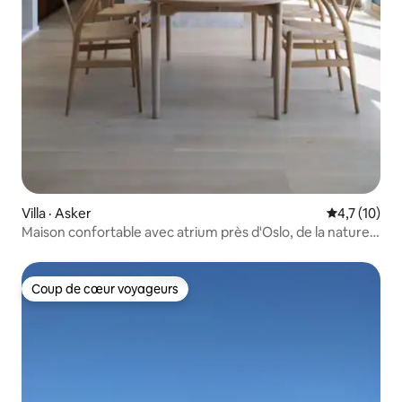
Villa · Asker
Note moyenn
4,7 (10)
Maison confortable avec atrium près d'Oslo, de la nature
et de l'océan
Coup de cœur voyageurs
Coup de cœur voyageurs