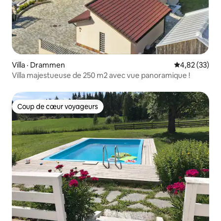
Villa · Drammen
Note moyenne
4,82 (33)
Villa majestueuse de 250 m2 avec vue panoramique !
Coup de cœur voyageurs
Coup de cœur voyageurs