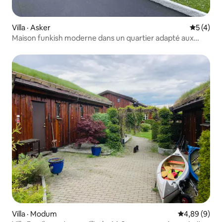
Villa · Asker
Note moy
5 (4)
Maison funkish moderne dans un quartier adapté aux
enfants.
Villa · Modum
Note moyenn
4,89 (9)