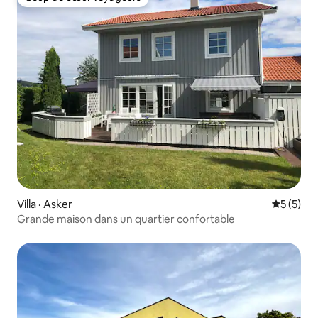
Coup de cœur voyageurs
Villa · Asker
Note moy
5 (5)
Grande maison dans un quartier confortable