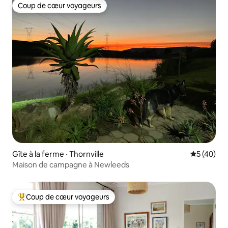
Coup de cœur voyageurs
Coup de cœur voyageurs
Gîte à la ferme · Thornville
Note moye
5 (40)
Maison de campagne à Newleeds
Coup de cœur voyageurs
Coup de cœur voyageurs parmi les plus aimés