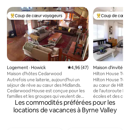
Coup de cœur voyageurs
Coup de cœur 
Coup de cœur voyageurs parmi les plus aimés
Coup de cœur voy
Logement · Howick
Note moyenne de 4,96 sur 5, 
4,96 (47)
Maison d'invité · H
Maison d'hôtes Cedarwood
Hilton House Two
Autrefois une laiterie, aujourd’hui un
Hilton House Two 
séjour de rêve au cœur des Midlands.
au cœur de Hilton
Cedarwood House est conçue pour les
de l'autoroute N3. Il est proche de
familles et les groupes qui veulent de
écoles et des ce
Les commodités préférées pour les
l’espace pour s’étendre, faire un
locaux. Le chalet a son propre jardin
barbecue, nager, pêcher et se retrouver
privé et sa propre 
locations de vacances à Byrne Valley
sous un grand ciel et avec une vue
maison principale. La propriété dispos
paisible sur la ferme. Avec 4 chambres
d'un accès à la po
avec salle de bain attenante, un loft, une
stationnement séc
piscine, un court de tennis et un petit
l'extérieur du chalet. Certains p