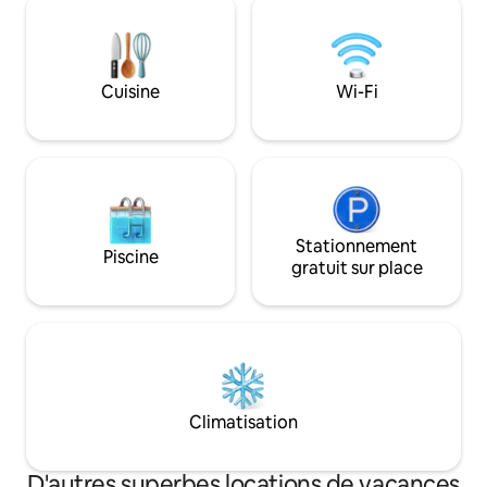
barrage de pêche avec remise à l’eau,
forts incluent le 
c’est la vie à la campagne avec beaucoup
alimentation de sec
de place pour les moments en famille,
queen à baldaquin e
les rires et les fins de semaine
simple, une télévis
Cuisine
Wi-Fi
décontractées. À seulement 7 km de
cuisinette à la mode! Nous serions
Hilton et à 10 km de Howick, avec des
de vous accueillir 
tarifs en milieu de semaine plus bas pour
ceux qui peuvent s’échapper de la ville
un peu plus tôt.
Stationnement
Piscine
gratuit sur place
Climatisation
D'autres superbes locations de vacances