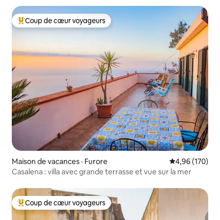
Coup de cœur voyageurs
Coup de cœur voyageurs parmi les plus aimés
Maison de vacances · Furore
Note moyenne 
4,96 (170)
Casalena : villa avec grande terrasse et vue sur la mer
Coup de cœur voyageurs
Coup de cœur voyageurs parmi les plus aimés