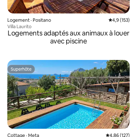
Logement · Positano
Note moyenne
4,9 (153)
Villa Laurito
Logements adaptés aux animaux à louer
avec piscine
Superhôte
Superhôte
Cottage · Meta
Note moyenne 
4,86 (127)