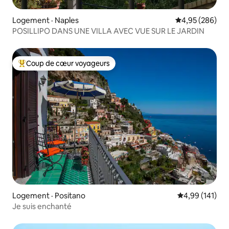
Logement · Naples
Note moyenne 
4,95 (286)
POSILLIPO DANS UNE VILLA AVEC VUE SUR LE JARDIN
Coup de cœur voyageurs
Coup de cœur voyageurs parmi les plus aimés
Logement · Positano
Note moyenne 
4,99 (141)
Je suis enchanté