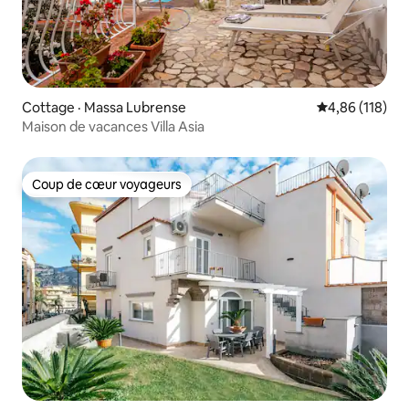
Cottage · Massa Lubrense
Note moyenne 
4,86 (118)
Maison de vacances Villa Asia
Coup de cœur voyageurs
Coup de cœur voyageurs