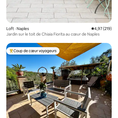
Loft · Naples
Note moyenne 
4,97 (219)
Jardin sur le toit de Chiaia Fiorita au cœur de Naples
Coup de cœur voyageurs
Coup de cœur voyageurs parmi les plus aimés