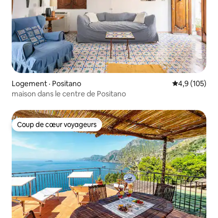
Logement · Positano
Note moyenne
4,9 (105)
maison dans le centre de Positano
Coup de cœur voyageurs
Coup de cœur voyageurs