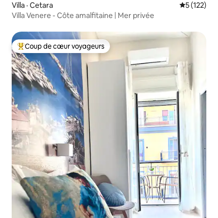
Villa · Cetara
Note moyen
5 (122)
Villa Venere - Côte amalfitaine | Mer privée
Coup de cœur voyageurs
Coup de cœur voyageurs parmi les plus aimés