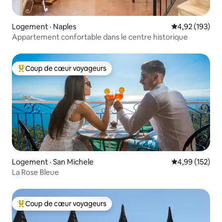
Logement · Naples
Note moyenne 
4,92 (193)
Appartement confortable dans le centre historique
Coup de cœur voyageurs
Coup de cœur voyageurs parmi les plus aimés
Logement · San Michele
Note moyenne 
4,99 (152)
La Rose Bleue
Coup de cœur voyageurs
Coup de cœur voyageurs parmi les plus aimés