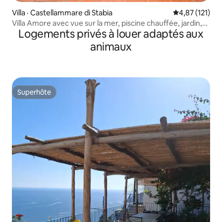
Villa · Castellammare di Stabia
Note moyenne 
4,87 (121)
Villa Amore avec vue sur la mer, piscine chauffée, jardin,
Logements privés à louer adaptés aux
spa et jacuzzi
animaux
Superhôte
Superhôte