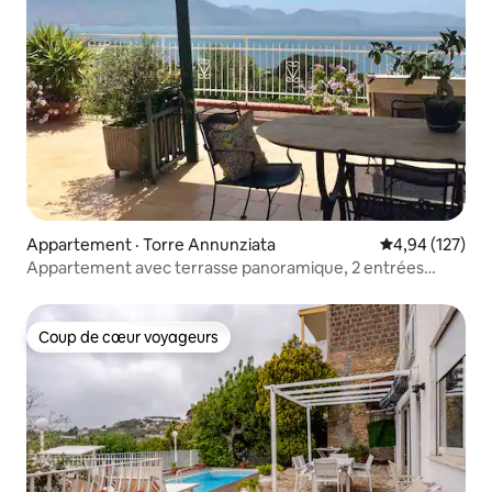
Appartement · Torre Annunziata
Note moyenne 
4,94 (127)
Appartement avec terrasse panoramique, 2 entrées
indépendantes.
Coup de cœur voyageurs
Coup de cœur voyageurs