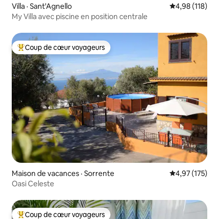
Villa · Sant'Agnello
Note moyenne 
4,98 (118)
My Villa avec piscine en position centrale
Coup de cœur voyageurs
Coup de cœur voyageurs parmi les plus aimés
Maison de vacances · Sorrente
Note moyenne 
4,97 (175)
Oasi Celeste
Coup de cœur voyageurs
Coup de cœur voyageurs parmi les plus aimés