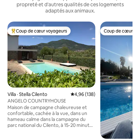
propreté et d'autres qualités de ces logements
adaptés aux animaux.
Coup de cœur voyageurs
Coup de cœur vo
Coup de cœur voyageurs parmi les plus aimés
Coup de cœur vo
Villa · Stella Cilento
Note moyenne de 4,96 sur 5, 1
4,96 (138)
ANGELO COUNTRYHOUSE
Maison de campagne chaleureuse et
confortable, cachée à la vue, dans un
hameau calme dans la campagne du
parc national du Cilento, à 15-20 minutes
en voiture des belles plages de la mer
Tyrrhénienne (pavillon bleu). Une oasis