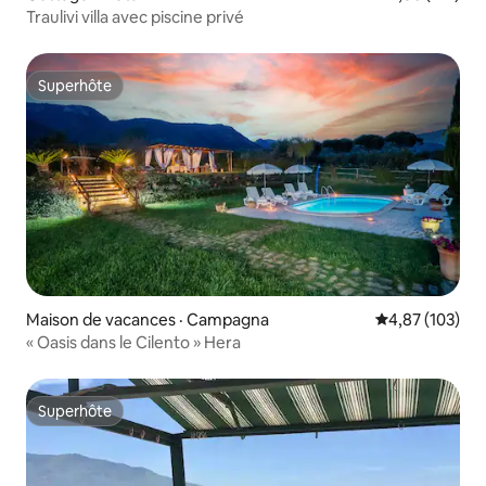
Traulivi villa avec piscine privé
Superhôte
Superhôte
Maison de vacances · Campagna
Note moyenne 
4,87 (103)
« Oasis dans le Cilento » Hera
Superhôte
Superhôte