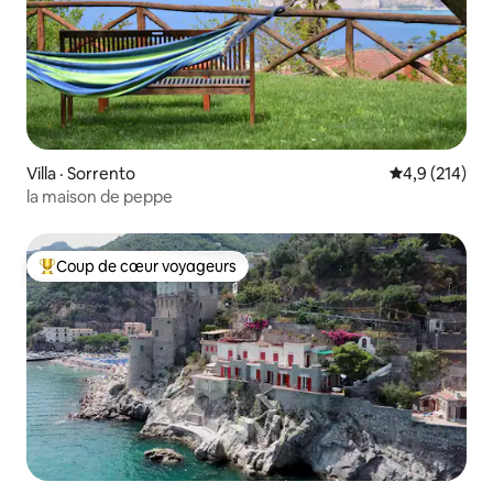
Villa · Sorrento
Note moyenne
4,9 (214)
la maison de peppe
Coup de cœur voyageurs
Coup de cœur voyageurs parmi les plus aimés