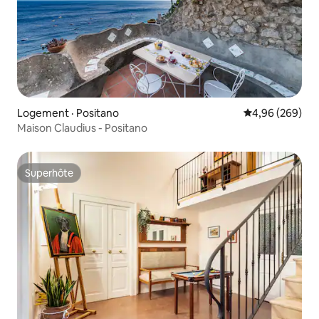
Logement · Positano
Note moyenne 
4,96 (269)
Maison Claudius - Positano
Superhôte
Superhôte