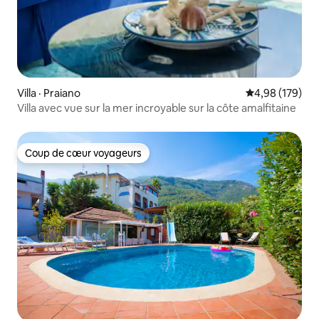
Villa · Praiano
Note moyenne 
4,98 (179)
Villa avec vue sur la mer incroyable sur la côte amalfitaine
Coup de cœur voyageurs
Coup de cœur voyageurs