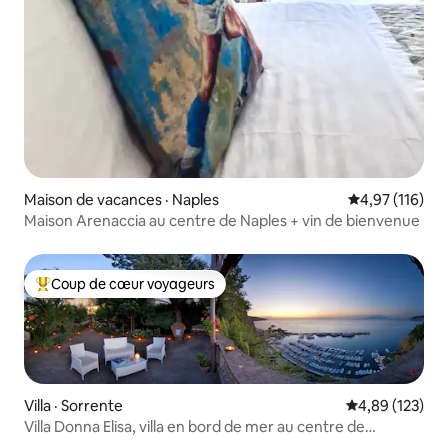
Maison de vacances · Naples
Note moyenne 
4,97 (116)
Maison Arenaccia au centre de Naples + vin de bienvenue
Coup de cœur voyageurs
Coup de cœur voyageurs parmi les plus aimés
Villa · Sorrente
Note moyenne 
4,89 (123)
Villa Donna Elisa, villa en bord de mer au centre de
Sorrente