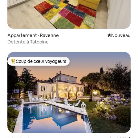
Appartement · Ravenne
Nouvel hébe
Nouveau
Détente à Tatooine
Coup de cœur voyageurs
Coup de cœur voyageurs parmi les plus aimés