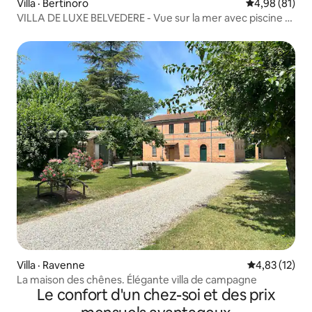
Villa · Bertinoro
Note moyenne
4,98 (81)
VILLA DE LUXE BELVEDERE - Vue sur la mer avec piscine et
spa
Villa · Ravenne
Note moyenne
4,83 (12)
La maison des chênes. Élégante villa de campagne
Le confort d'un chez-soi et des prix