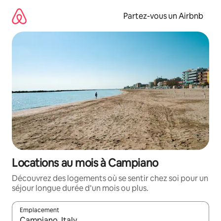
Aller
directement
Partez-vous un Airbnb
au
contenu
Locations au mois à Campiano
Découvrez des logements où se sentir chez soi pour un
séjour longue durée d’un mois ou plus.
Emplacement
Quand les résultats sont affichés, parcourez-les en utilisant les 