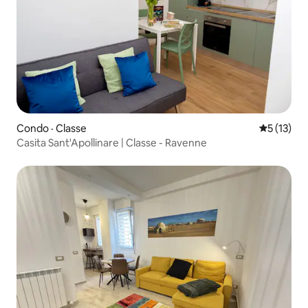
Condo · Classe
Note moye
5 (13)
Casita Sant'Apollinare | Classe - Ravenne